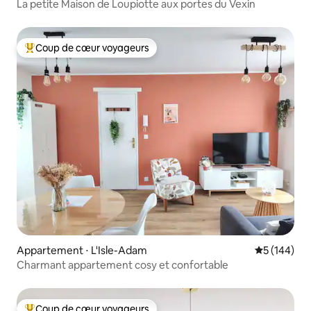
La petite Maison de Loupiotte aux portes du Vexin
Coup de cœur voyageurs
Coups de cœur voyageurs les plus appréciés
Appartement ⋅ L'Isle-Adam
Évaluation 
5 (144)
Charmant appartement cosy et confortable
Coup de cœur voyageurs