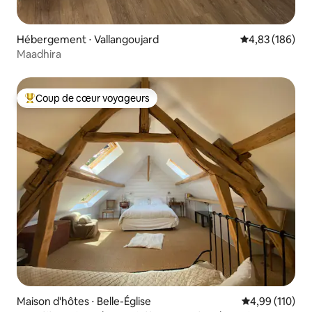
Hébergement ⋅ Vallangoujard
Évaluation moy
4,83 (186)
Maadhira
Coup de cœur voyageurs
Coups de cœur voyageurs les plus appréciés
Maison d'hôtes ⋅ Belle-Église
Évaluation moy
4,99 (110)