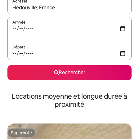
Adresse
Lorsque les résultats s'affichent, utilisez les flèches vers le hau
Arrivée
Départ
Rechercher
Locations moyenne et longue durée à
proximité
Superhôte
Superhôte