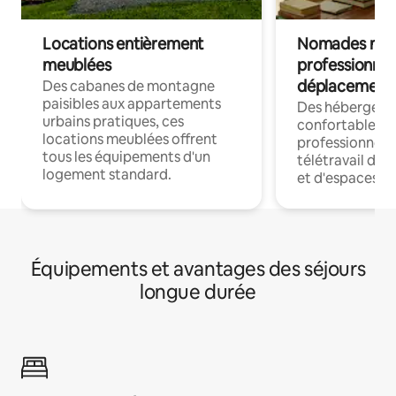
Locations entièrement
Nomades num
meublées
professionnel
déplacement
Des cabanes de montagne
paisibles aux appartements
Des hébergem
urbains pratiques, ces
confortables p
locations meublées offrent
professionnels
tous les équipements d'un
télétravail dis
logement standard.
et d'espaces de
Équipements et avantages des séjours
longue durée