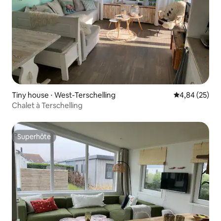
Tiny house ⋅ West-Terschelling
Évaluation mo
4,84 (25)
Chalet à Terschelling
Superhôte
Superhôte