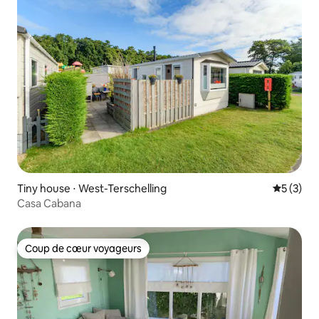
Tiny house ⋅ West-Terschelling
Évaluatio
5 (3)
Casa Cabana
Coup de cœur voyageurs
Coup de cœur voyageurs