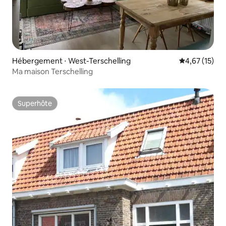
Hébergement ⋅ West-Terschelling
Évaluation mo
4,67 (15)
Ma maison Terschelling
Superhôte
Superhôte