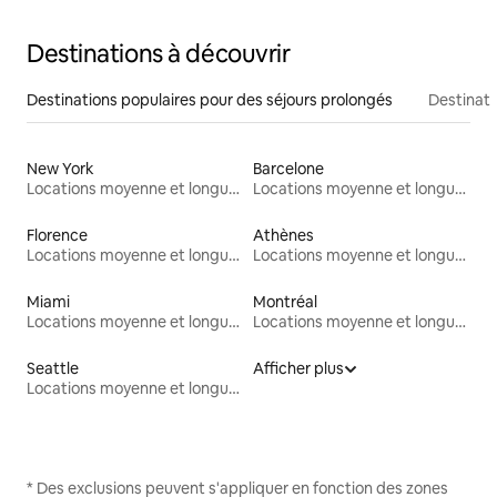
Destinations à découvrir
Destinations populaires pour des séjours prolongés
Destinati
New York
Barcelone
Locations moyenne et longue durée
Locations moyenne et longue durée
Florence
Athènes
Locations moyenne et longue durée
Locations moyenne et longue durée
Miami
Montréal
Locations moyenne et longue durée
Locations moyenne et longue durée
Seattle
Afficher plus
Locations moyenne et longue durée
* Des exclusions peuvent s'appliquer en fonction des zones