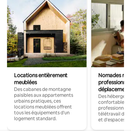
Locations entièrement
Nomades num
meublées
professionnel
déplacement
Des cabanes de montagne
paisibles aux appartements
Des hébergem
urbains pratiques, ces
confortables p
locations meublées offrent
professionnels
tous les équipements d'un
télétravail dis
logement standard.
et d'espaces de