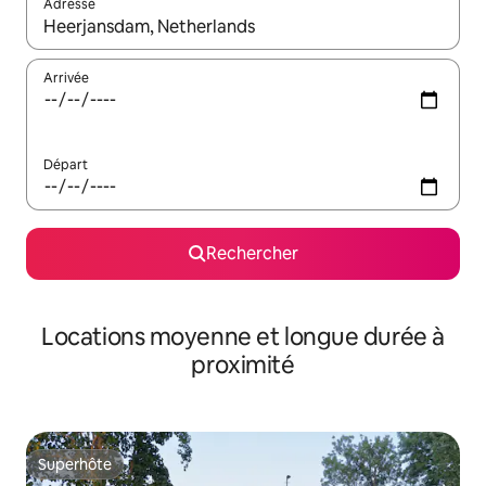
Adresse
Lorsque les résultats s'affichent, utilisez les flèches vers le hau
Arrivée
Départ
Rechercher
Locations moyenne et longue durée à
proximité
Superhôte
Superhôte