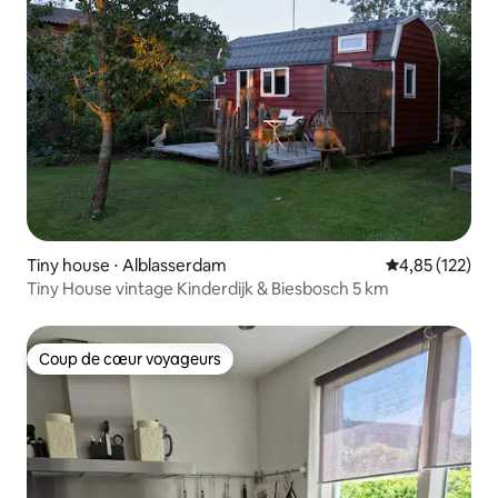
Tiny house ⋅ Alblasserdam
Évaluation moy
4,85 (122)
Tiny House vintage Kinderdijk & Biesbosch 5 km
Coup de cœur voyageurs
Coup de cœur voyageurs