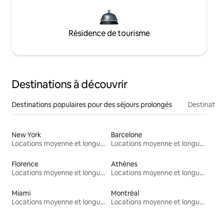
Résidence de tourisme
Destinations à découvrir
Destinations populaires pour des séjours prolongés
Destinati
New York
Barcelone
Locations moyenne et longue durée
Locations moyenne et longue durée
Florence
Athènes
Locations moyenne et longue durée
Locations moyenne et longue durée
Miami
Montréal
Locations moyenne et longue durée
Locations moyenne et longue durée