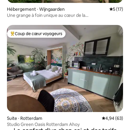
Hébergement ⋅ Wijngaarden
Évaluation
5 (17)
Une grange à foin unique au cœur de la
campagne | Calme et nature
Coup de cœur voyageurs
Coups de cœur voyageurs les plus appréciés
Suite ⋅ Rotterdam
Évaluation mo
4,94 (63)
Studio Green Oasis Rotterdam Ahoy