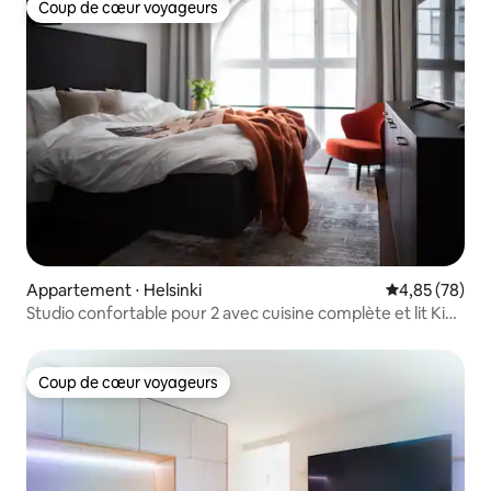
Coup de cœur voyageurs
Coup de cœur voyageurs
Appartement ⋅ Helsinki
Évaluation mo
4,85 (78)
Studio confortable pour 2 avec cuisine complète et lit King
Size
Coup de cœur voyageurs
Coup de cœur voyageurs