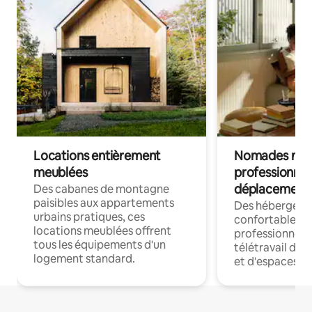
Locations entièrement
Nomades num
meublées
professionnel
déplacement
Des cabanes de montagne
paisibles aux appartements
Des hébergem
urbains pratiques, ces
confortables p
locations meublées offrent
professionnels
tous les équipements d'un
télétravail dis
logement standard.
et d'espaces de