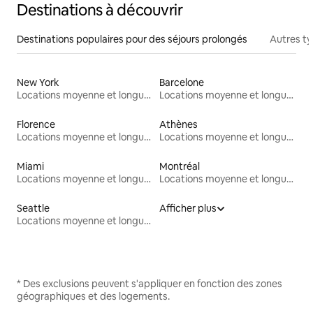
Destinations à découvrir
Destinations populaires pour des séjours prolongés
Autres t
New York
Barcelone
Locations moyenne et longue durée
Locations moyenne et longue durée
Florence
Athènes
Locations moyenne et longue durée
Locations moyenne et longue durée
Miami
Montréal
Locations moyenne et longue durée
Locations moyenne et longue durée
Seattle
Afficher plus
Locations moyenne et longue durée
* Des exclusions peuvent s'appliquer en fonction des zones
géographiques et des logements.