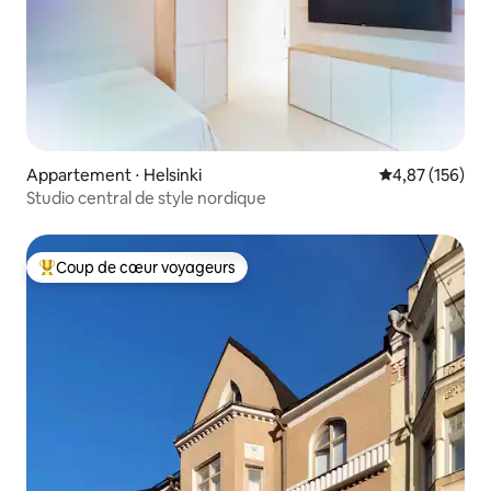
Appartement ⋅ Helsinki
Évaluation moy
4,87 (156)
Studio central de style nordique
Coup de cœur voyageurs
Coups de cœur voyageurs les plus appréciés