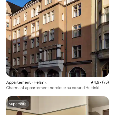
Appartement ⋅ Helsinki
Évaluation mo
4,97 (75)
Charmant appartement nordique au cœur d'Helsinki
Superhôte
Superhôte