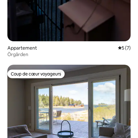
Appartement
Évaluatio
5 (7)
Örgården
Coup de cœur voyageurs
Coup de cœur voyageurs