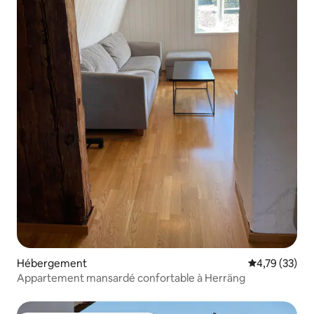
Hébergement
Évaluation mo
4,79 (33)
Appartement mansardé confortable à Herräng