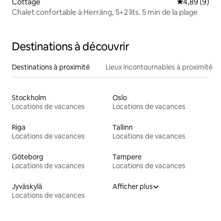
Cottage
Évaluation m
4,89 (9)
Chalet confortable à Herräng, 5+2 lits. 5 min de la plage
Destinations à découvrir
Destinations à proximité
Lieux incontournables à proximité
Stockholm
Oslo
Locations de vacances
Locations de vacances
Riga
Tallinn
Locations de vacances
Locations de vacances
Göteborg
Tampere
Locations de vacances
Locations de vacances
Jyväskylä
Afficher plus
Locations de vacances