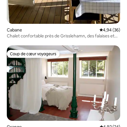
Cabane
Évaluation mo
4,94 (36)
Chalet confortable près de Grisslehamn, des falaises et
de la plage
Coup de cœur voyageurs
Coup de cœur voyageurs
Grange
Évaluation mo
4,92 (24)