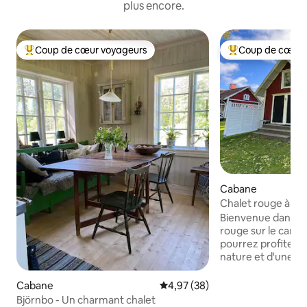
plus encore.
Coup de cœur voyageurs
Coup de cœur 
Coups de cœur voyageurs les plus appréciés
Coups de cœur vo
Cabane
Chalet rouge à cô
Bienvenue dans n
rouge sur le canal 
pourrez profiter de 
nature et d'une v
dispose d'une cui
construite, d'une s
Cabane
Évaluation moyenne sur la base
4,97 (38)
chauffage par le so
Björnbo - Un charmant chalet