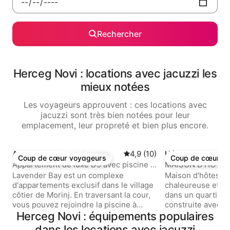
Rechercher
Herceg Novi : locations avec jacuzzi les
mieux notées
Les voyageurs approuvent : ces locations avec
jacuzzi sont très bien notées pour leur
emplacement, leur propreté et bien plus encore.
Appartement ⋅ Morinj
Évaluation moyenne sur la ba
4,9 (10)
Hébergement ⋅ H
Coup de cœur voyageurs
Coup de cœur v
Coup de cœur voyageurs
Coup de cœur v
vi
Appartement de luxe D5 avec piscine à
MAISON D'HÔTES e
Kotor-Bay par Crivellaro
Lavender Bay est un complexe
Maison d'hôtes Gud
d'appartements exclusif dans le village
chaleureuse et co
côtier de Morinj. En traversant la cour,
dans un quartier c
vous pouvez rejoindre la piscine à
construite avec 
débordement avec une vue imprenable
Herceg Novi : équipements populaires
et prête à vous ac
sur la baie de Kotor. Visitez le SPA (bain
famille, et à rend
dans les locations avec jacuzzi