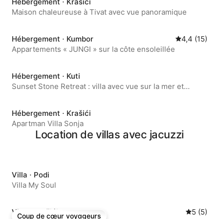
Hébergement ⋅ Krašići
Maison chaleureuse à Tivat avec vue panoramique
Hébergement ⋅ Kumbor
Évaluation m
4,4 (15)
Appartements « JUNGI » sur la côte ensoleillée
Hébergement ⋅ Kuti
Sunset Stone Retreat : villa avec vue sur la mer et
piscine
Hébergement ⋅ Krašići
Apartman Villa Sonja
Location de villas avec jacuzzi
Villa ⋅ Podi
Villa My Soul
Villa ⋅ Krašići
Évaluatio
5 (5)
Coup de cœur voyageurs