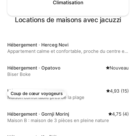
Climatisation
Locations de maisons avec jacuzzi
Hébergement ⋅ Herceg Novi
Appartement calme et confortable, proche du centre et
de la plage.
Hébergement ⋅ Opatovo
Nouvel hébe
Nouveau
Biser Boke
Hébergement ⋅ Bijela
Évaluation mo
4,93 (15)
Coup de cœur voyageurs
Coup de cœur voyageurs
Maison confortable près de la plage
Hébergement ⋅ Gornji Morinj
Évaluation m
4,75 (4)
Maison B : maison de 3 pièces en pleine nature