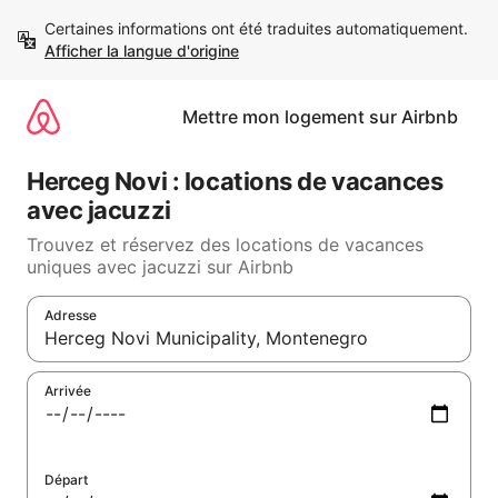
Aller
Certaines informations ont été traduites automatiquement. 
directement
Afficher la langue d'origine
au
contenu
Mettre mon logement sur Airbnb
Herceg Novi : locations de vacances
avec jacuzzi
Trouvez et réservez des locations de vacances
uniques avec jacuzzi sur Airbnb
Adresse
Lorsque les résultats s'affichent, utilisez les flèches vers le ha
Arrivée
Départ