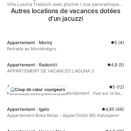
Villa Luxoria Trebesin avec piscine / Vue panoramique
sur la mer
Autres locations de vacances dotées
d'un jacuzzi
Appartement ⋅ Morinj
Évaluatio
5 (4)
Retraite au Monténégro
Appartement ⋅ Radovići
Évaluation 
4,8 (5)
APPARTEMENT DE VACANCES LAGUNA 3
Appartement ⋅ Morinj
Évaluation
5 (12)
Coup de cœur voyageurs
Coups de cœur voyageurs les plus appréciés
Penthouse avec piscine à débordement · Vue sur la baie
de Kotor · Spa
Appartement ⋅ Igalo
Évaluation mo
4,85 (46)
Appartement Boka Relax - Appart'hôtel MS Katunjanin