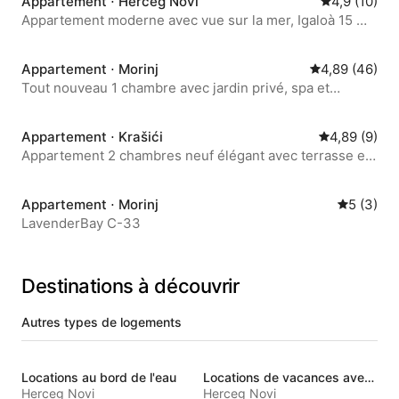
Appartement ⋅ Herceg Novi
Évaluation m
4,9 (10)
Appartement moderne avec vue sur la mer, Igaloà 15 m
de la plage
Appartement ⋅ Morinj
Évaluation mo
4,89 (46)
Tout nouveau 1 chambre avec jardin privé, spa et
piscine
Appartement ⋅ Krašići
Évaluation m
4,89 (9)
Appartement 2 chambres neuf élégant avec terrasse et
jacuzzi
Appartement ⋅ Morinj
Évaluatio
5 (3)
LavenderBay C-33
Destinations à découvrir
Autres types de logements
Locations au bord de l'eau
Locations de vacances avec piscine
Herceg Novi
Herceg Novi