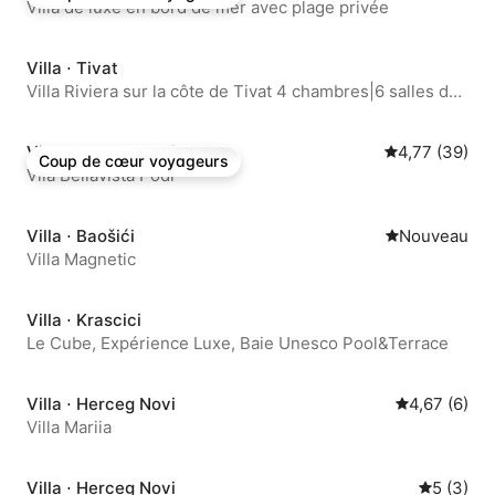
Coup de cœur voyageurs
Villa de luxe en bord de mer avec plage privée
Villa ⋅ Tivat
Villa Riviera sur la côte de Tivat 4 chambres|6 salles de
bain|Jacuzzi|Barbecue
Villa ⋅ Herceg Novi
Évaluation mo
4,77 (39)
Coup de cœur voyageurs
Coup de cœur voyageurs
Vila Bellavista Podi
Villa ⋅ Baošići
Nouvel hébe
Nouveau
Villa Magnetic
Villa ⋅ Krascici
Le Cube, Expérience Luxe, Baie Unesco Pool&Terrace
Villa ⋅ Herceg Novi
Évaluation m
4,67 (6)
Villa Mariia
Villa ⋅ Herceg Novi
Évaluatio
5 (3)