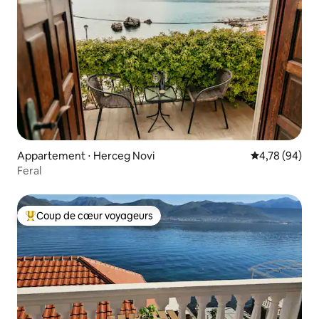
Appartement ⋅ Herceg Novi
Évaluation mo
4,78 (94)
Feral
Coup de cœur voyageurs
Coups de cœur voyageurs les plus appréciés