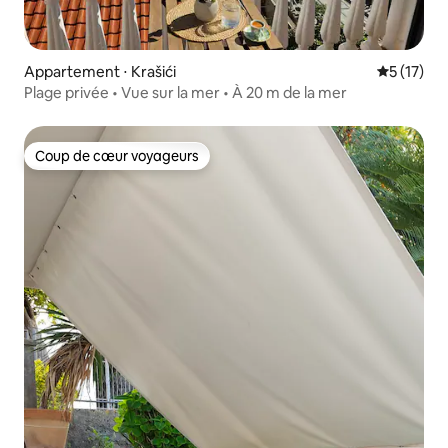
Appartement ⋅ Krašići
Évaluation
5 (17)
Plage privée • Vue sur la mer • À 20 m de la mer
Coup de cœur voyageurs
Coup de cœur voyageurs