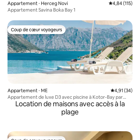
Appartement ⋅ Herceg Novi
Évaluation moy
4,84 (115)
Appartement Savina Boka Bay 1
Coup de cœur voyageurs
Coup de cœur voyageurs
Appartement ⋅ ME
Évaluation mo
4,91 (34)
Appartement de luxe D3 avec piscine à Kotor-Bay par
Location de maisons avec accès à la
Crivellaro
plage