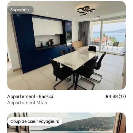
Superhôte
Superhôte
Appartement ⋅ Baošići
Évaluation mo
4,88 (17)
Appartement Milan
Coup de cœur voyageurs
Coup de cœur voyageurs