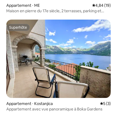
Appartement ⋅ ME
Évaluation mo
4,84 (19)
Maison en pierre du 17e siècle, 2 terrasses, parking et
barbecue
Superhôte
Superhôte
Appartement ⋅ Kostanjica
Évaluatio
5 (3)
Appartement avec vue panoramique à Boka Gardens