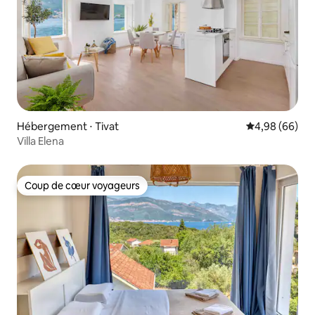
Hébergement ⋅ Tivat
Évaluation mo
4,98 (66)
Villa Elena
Coup de cœur voyageurs
Coup de cœur voyageurs