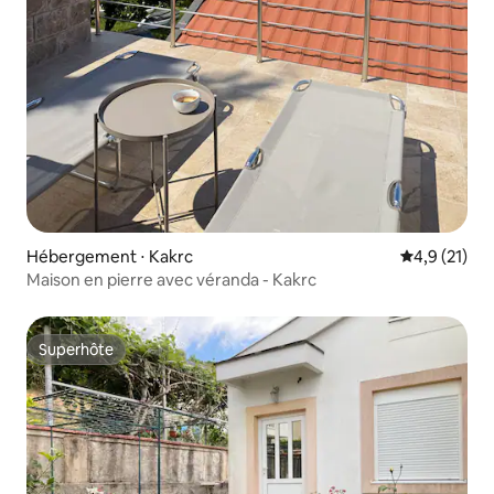
Hébergement ⋅ Kakrc
Évaluation m
4,9 (21)
Maison en pierre avec véranda - Kakrc
Superhôte
Superhôte