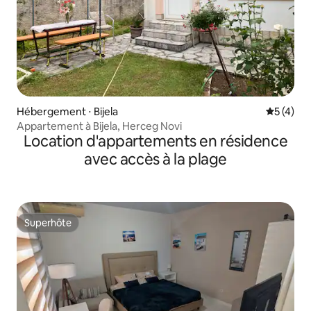
Hébergement ⋅ Bijela
Évaluatio
5 (4)
Appartement à Bijela, Herceg Novi
Location d'appartements en résidence
avec accès à la plage
Superhôte
Superhôte