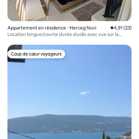
Appartement en résidence ⋅ Herceg Novi
Évaluation mo
4,91 (23)
Location longue/courte durée studio avec vue sur la
baie/parking/super wifi
Coup de cœur voyageurs
Coup de cœur voyageurs