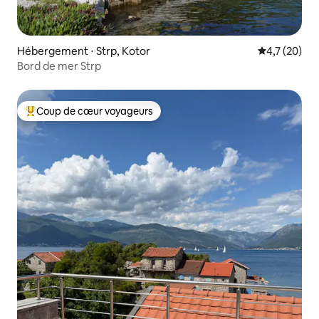
Hébergement ⋅ Strp, Kotor
Évaluation m
4,7 (20)
Bord de mer Strp
Coup de cœur voyageurs
Coups de cœur voyageurs les plus appréciés