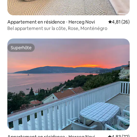
Appartement en résidence ⋅ Herceg Novi
Évaluation mo
4,81 (26)
Bel appartement sur la côte, Rose, Monténégro
Superhôte
Superhôte
Appartement en résidence ⋅ Herceg Novi
Évaluation mo
4,83 (72)