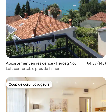
Appartement en résidence ⋅ Herceg Novi
Évaluation moy
4,87 (148)
Loft confortable près de la mer
Coup de cœur voyageurs
Coup de cœur voyageurs