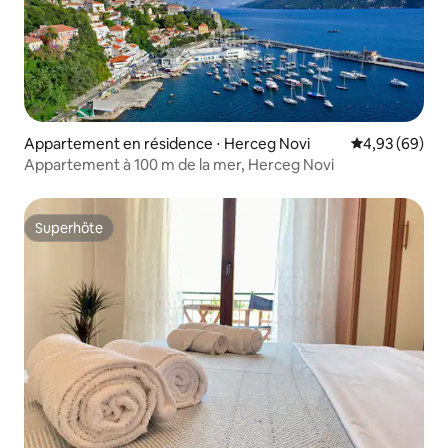
Appartement en résidence ⋅ Herceg Novi
Évaluation mo
4,93 (69)
Appartement à 100 m de la mer, Herceg Novi
Superhôte
Superhôte