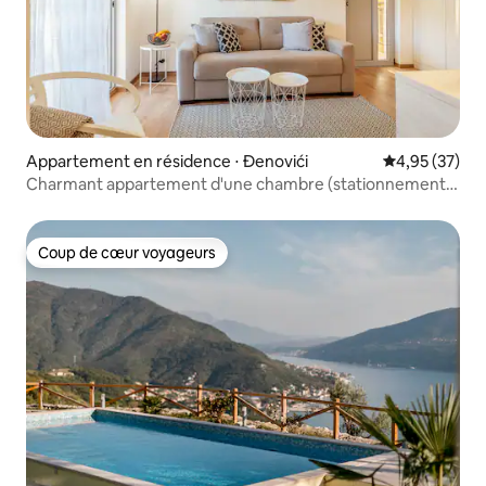
Appartement en résidence ⋅ Đenovići
Évaluation mo
4,95 (37)
Charmant appartement d'une chambre (stationnement
gratuit sur place)
Coup de cœur voyageurs
Coup de cœur voyageurs