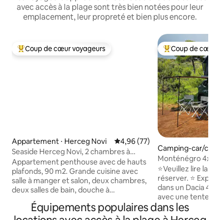
avec accès à la plage sont très bien notées pour leur
emplacement, leur propreté et bien plus encore.
Coup de cœur voyageurs
Coup de cœur 
Coups de cœur voyageurs les plus appréciés
Coups de cœur vo
Appartement ⋅ Herceg Novi
Évaluation moyenne sur la base
4,96 (77)
Camping-car/cara
Seaside Herceg Novi, 2 chambres à
Novi
Monténégro 4x4 te
coucher ap. Istok
Appartement penthouse avec de hauts
car + Wi-Fi
⭐️Veuillez lire la d
plafonds, 90 m2. Grande cuisine avec
réserver. ⭐️ Explorez le Monténégro
salle à manger et salon, deux chambres,
dans un Dacia 4x4
deux salles de bain, douche à
avec une tente sur
hydromassage, deux balcons avec vue
Équipements populaires dans les
les étoiles, réveil
sur la mer. Un lit king size dans la
montagne et la mer,
chambre principale, deux lits simples