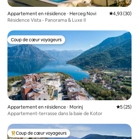
Appartement en résidence ⋅ Herceg Novi
Évaluation mo
4,93 (30)
Résidence Vista - Panorama & Luxe II
Coup de cœur voyageurs
Coup de cœur voyageurs
Appartement en résidence ⋅ Morinj
Évaluation
5 (25)
Appartement-terrasse dans la baie de Kotor
Coup de cœur voyageurs
Coups de cœur voyageurs les plus appréciés