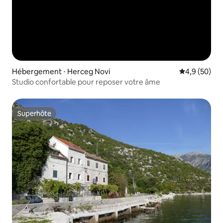
Hébergement ⋅ Herceg Novi
Évaluation m
4,9 (50)
Studio confortable pour reposer votre âme
Superhôte
Superhôte