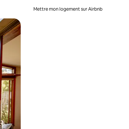
Mettre mon logement sur Airbnb
sant glisser.