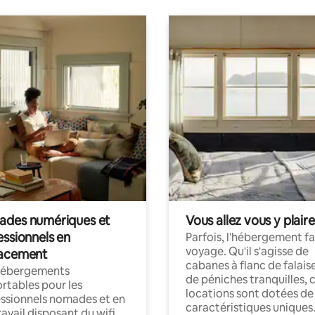
des numériques et
Vous allez vous y plaire
essionnels en
Parfois, l'hébergement fai
voyage. Qu'il s'agisse de
acement
cabanes à flanc de falais
hébergements
de péniches tranquilles, 
rtables pour les
locations sont dotées de
ssionnels nomades et en
caractéristiques uniques
ravail disposant du wifi