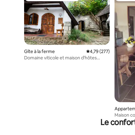
Gîte à la ferme
Évaluation moyenne sur
4,79 (277)
Domaine viticole et maison d'hôtes
Myrtus
Apparte
Maison con
Le confor
de Tokaj