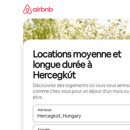
Aller
directement
au
contenu
Locations moyenne et
longue durée à
Hercegkút
Découvrez des logements où vous vous sente
comme chez vous pour un séjour d'un mois ou
plus.
Adresse
Lorsque les résultats s'affichent, utilisez les flèc
Arrivée