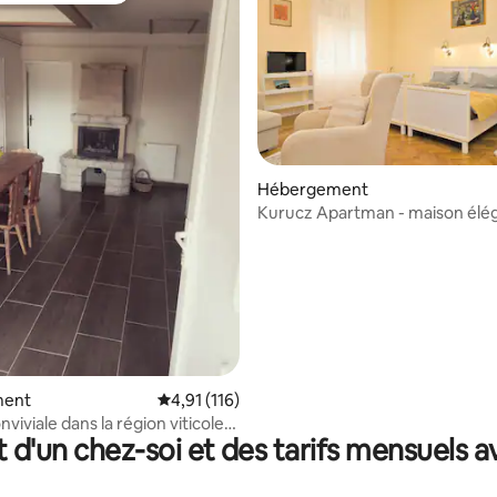
 la base de 277 commentaires : 4,79 sur 5
Hébergement
Kurucz Apartman - maison élé
ment
Évaluation moyenne sur la base de 116 comme
4,91 (116)
viviale dans la région viticole
t d'un chez-soi et des tarifs mensuels 