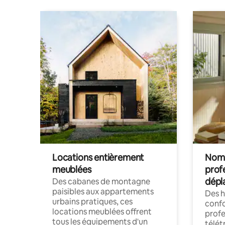
Locations entièrement
Noma
meublées
prof
dépl
Des cabanes de montagne
paisibles aux appartements
Des 
urbains pratiques, ces
confo
locations meublées offrent
profe
tous les équipements d'un
télét