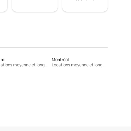
ami
Montréal
Locations moyenne et longue durée
Locations moyenne et longue durée