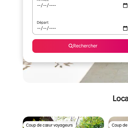
Départ
Rechercher
Loca
Coup de cœur voyageurs
Coup de
Coup de cœur voyageurs
Coup de