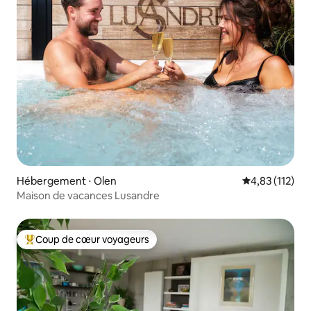
Hébergement ⋅ Olen
Évaluation moy
4,83 (112)
Maison de vacances Lusandre
Coup de cœur voyageurs
Coups de cœur voyageurs les plus appréciés