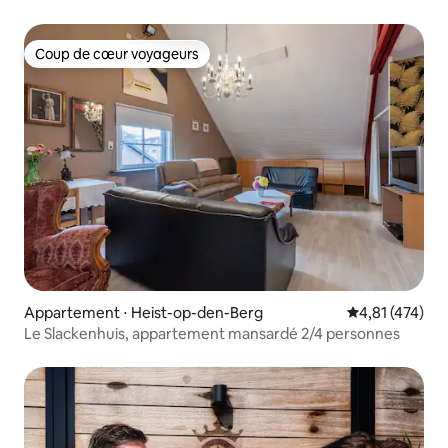
Coup de cœur voyageurs
Coup de cœur voyageurs
Appartement ⋅ Heist-op-den-Berg
Évaluation moy
4,81 (474)
Le Slackenhuis, appartement mansardé 2/4 personnes