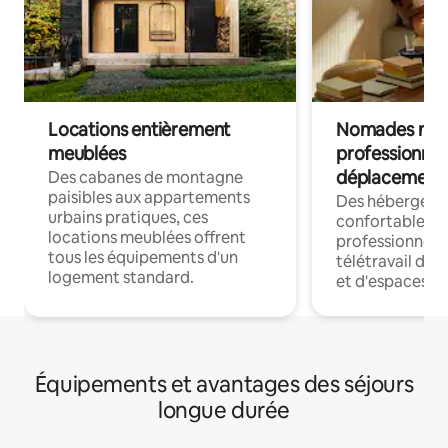
Locations entièrement
Nomades num
meublées
professionnel
déplacement
Des cabanes de montagne
paisibles aux appartements
Des hébergem
urbains pratiques, ces
confortables p
locations meublées offrent
professionnels
tous les équipements d'un
télétravail dis
logement standard.
et d'espaces de
Équipements et avantages des séjours
longue durée