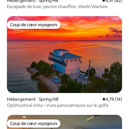
Hébergement ⋅ Spring Hill
Évaluation mo
4,91 (82)
Escapade de luxe, piscine chauffée, Weeki Wachee
Coup de cœur voyageurs
Coup de cœur voyageurs
Hébergement ⋅ Spring Hill
Évaluation mo
4,79 (14)
Optimystical Vista • Vues panoramiques sur le golfe
Coup de cœur voyageurs
Coup de cœur voyageurs