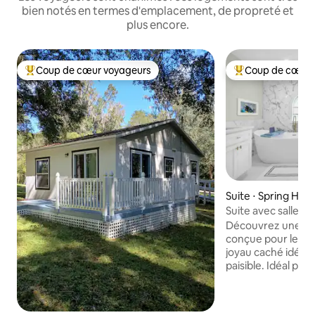
bien notés en termes d'emplacement, de propreté et
plus encore.
Coup de cœur voyageurs
Coup de cœur 
Coups de cœur voyageurs les plus appréciés
Coups de cœur vo
Suite ⋅ Spring Hill
Suite avec salle de
Retraite privée de
Découvrez une es
conçue pour le con
joyau caché idéal
paisible. Idéal pour
petites familles, l
ou les séjours pro
d'une salle de bai