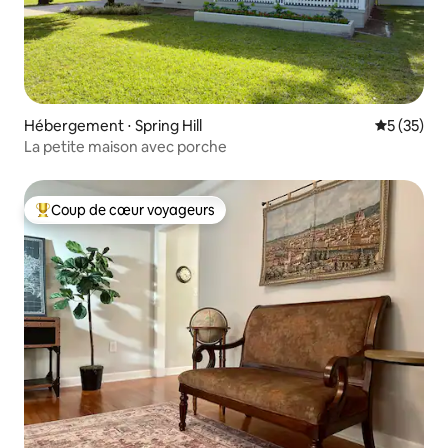
Hébergement ⋅ Spring Hill
Évaluation
5 (35)
La petite maison avec porche
Coup de cœur voyageurs
Coups de cœur voyageurs les plus appréciés