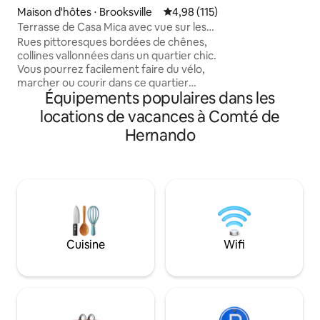
d'une baignoire a
Maison d'hôtes ⋅ Brooksville
Évaluation moyenne sur la base 
4,98 (115)
double douche à ef
Terrasse de Casa Mica avec vue sur les
lavabos et de fini
bois
Rues pittoresques bordées de chênes,
une véritable expé
collines vallonnées dans un quartier chic.
lumière naturelle 
Vous pourrez facilement faire du vélo,
qu'un patio privé 
marcher ou courir dans ce quartier
offre une intimité 
Équipements populaires dans les
paisible. Cliquez sur ma photo ci-
un espace extérie
dessous dans « Faites connaissance avec
détendre et se rel
locations de vacances à Comté de
votre hôte », faites défiler vers le bas
tranquillité.
Hernando
pour consulter mon guide !! Espace
cuisine : réfrigérateur, micro-ondes,
cafetière ordinaire, fournitures de base
pour le café, plaque de cuisson. PAS de
four. Chambre : lit queen size, douche
extra large. Espace de vie : causeuse,
chaise, 2 tabourets Roku TV fournie
Profitez de Brooksville, accessible via l'I-
Cuisine
Wifi
75/l'autoroute 19/l'autoroute 41 Pas
d'animaux