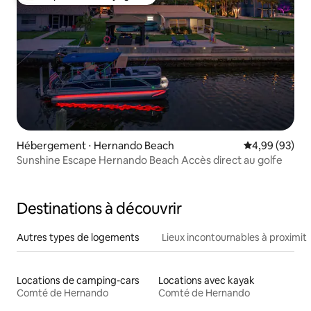
Coups de cœur voyageurs les plus appréciés
Hébergement ⋅ Hernando Beach
Évaluation mo
4,99 (93)
Sunshine Escape Hernando Beach Accès direct au golfe
Destinations à découvrir
Autres types de logements
Lieux incontournables à proximit
Locations de camping-cars
Locations avec kayak
Comté de Hernando
Comté de Hernando