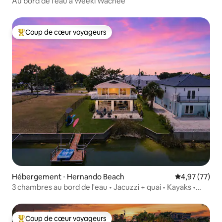
Au bord de l'eau à Weeki Wachee
Coup de cœur voyageurs
Coups de cœur voyageurs les plus appréciés
Hébergement ⋅ Hernando Beach
Évaluation mo
4,97 (77)
3 chambres au bord de l'eau • Jacuzzi + quai • Kayaks •
Vélos
Coup de cœur voyageurs