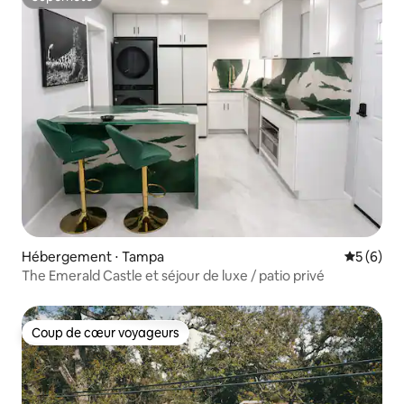
Superhôte
Hébergement ⋅ Tampa
Évaluatio
5 (6)
The Emerald Castle et séjour de luxe / patio privé
Coup de cœur voyageurs
Coup de cœur voyageurs