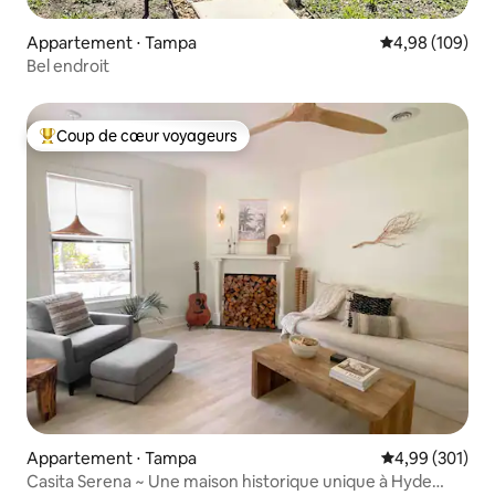
Appartement ⋅ Tampa
Évaluation moy
4,98 (109)
Bel endroit
Coup de cœur voyageurs
Coups de cœur voyageurs les plus appréciés
Appartement ⋅ Tampa
Évaluation moy
4,99 (301)
Casita Serena ~ Une maison historique unique à Hyde