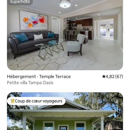
Superhôte
Superhôte
Hébergement ⋅ Temple Terrace
Évaluation mo
4,82 (67)
Petite villa Tampa Oasis
Coup de cœur voyageurs
Coups de cœur voyageurs les plus appréciés