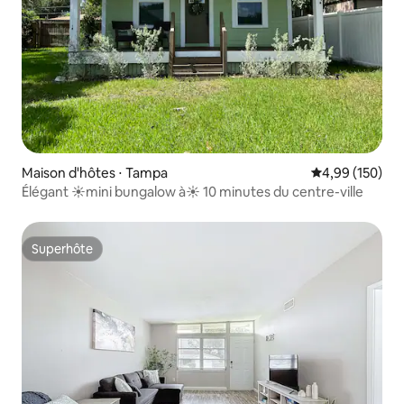
Maison d'hôtes ⋅ Tampa
Évaluation moy
4,99 (150)
Élégant ☀mini bungalow à☀ 10 minutes du centre-ville
Superhôte
Superhôte