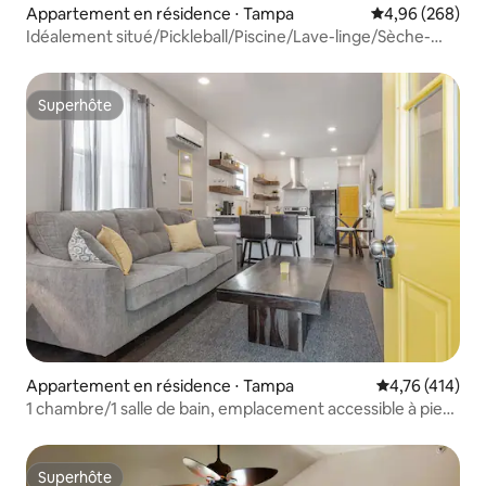
Appartement en résidence ⋅ Tampa
Évaluation moy
4,96 (268)
Idéalement situé/Pickleball/Piscine/Lave-linge/Sèche-
linge/Amusement
Superhôte
Superhôte
Appartement en résidence ⋅ Tampa
Évaluation moy
4,76 (414)
1 chambre/1 salle de bain, emplacement accessible à pied
dans le quartier privilégié d'Ybor City
Superhôte