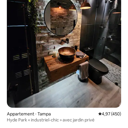
Appartement ⋅ Tampa
Évaluation moy
4,97 (450)
Hyde Park « industriel-chic » avec jardin privé