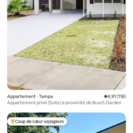
Appartement ⋅ Tampa
Évaluation moy
4,91 (116)
Appartement privé (Suite) à proximité de Busch Garden
Coup de cœur voyageurs
Coups de cœur voyageurs les plus appréciés