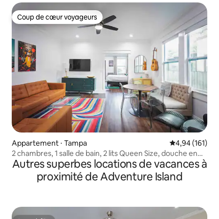
Coup de cœur voyageurs
Coup de cœur voyageurs
Appartement ⋅ Tampa
Évaluation moy
4,94 (161)
2 chambres, 1 salle de bain, 2 lits Queen Size, douche en
Autres superbes locations de vacances à
marbre !
proximité de Adventure Island