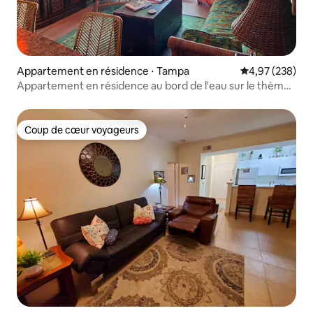
Appartement en résidence ⋅ Tampa
Évaluation moy
4,97 (238)
Appartement en résidence au bord de l'eau sur le thème
du Tiki dans la baie de Tampa
Coup de cœur voyageurs
Coup de cœur voyageurs