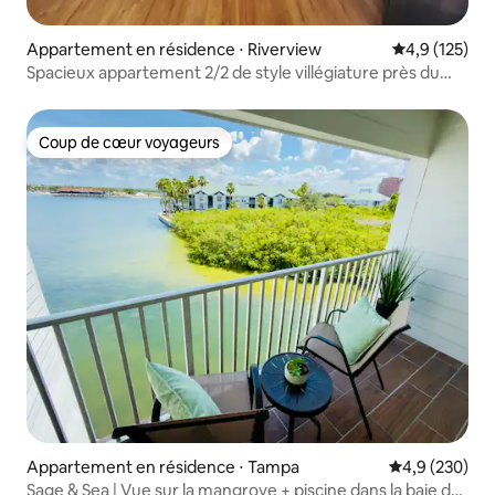
Appartement en résidence ⋅ Riverview
Évaluation mo
4,9 (125)
Spacieux appartement 2/2 de style villégiature près du
centre-ville de Tampa
Coup de cœur voyageurs
Coup de cœur voyageurs
Appartement en résidence ⋅ Tampa
Évaluation mo
4,9 (230)
Sage & Sea | Vue sur la mangrove + piscine dans la baie de