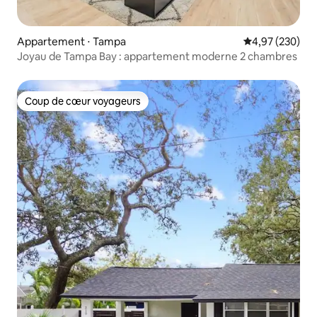
Appartement ⋅ Tampa
Évaluation moy
4,97 (230)
Joyau de Tampa Bay : appartement moderne 2 chambres
Coup de cœur voyageurs
Coup de cœur voyageurs