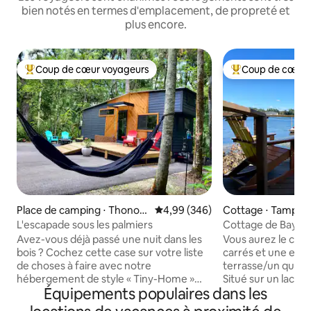
bien notés en termes d'emplacement, de propreté et
plus encore.
Coup de cœur voyageurs
Coup de cœur 
Coups de cœur voyageurs les plus appréciés
Coups de cœur vo
Place de camping ⋅ Thonot
Évaluation moyenne sur la base 
4,99 (346)
Cottage ⋅ Tampa
osassa
L'escapade sous les palmiers
Cottage de Bay L
Avez-vous déjà passé une nuit dans les
Vous aurez le chal
bois ? Cochez cette case sur votre liste
carrés et une entr
de choses à faire avec notre
terrasse/un quai, 
hébergement de style « Tiny-Home »
Situé sur un lac de
Équipements populaires dans les
près du parc d'État de Hillsborough.
Entrée par digicode,
Classé n °7 sur PureWow comme l'une
King Size, 1 salle d