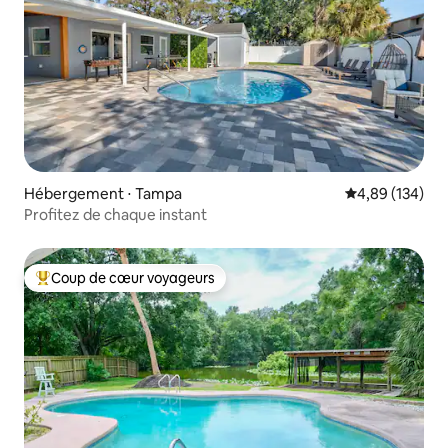
Hébergement ⋅ Tampa
Évaluation moy
4,89 (134)
Profitez de chaque instant
Coup de cœur voyageurs
Coups de cœur voyageurs les plus appréciés