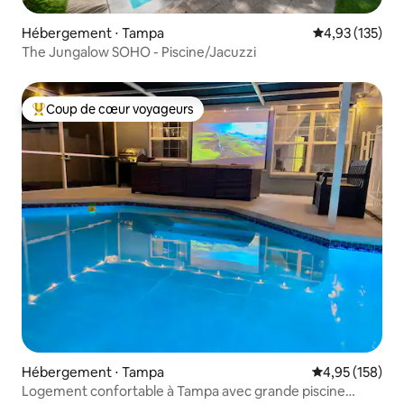
Hébergement ⋅ Tampa
Évaluation moy
4,93 (135)
The Jungalow SOHO - Piscine/Jacuzzi
Coup de cœur voyageurs
Coups de cœur voyageurs les plus appréciés
Hébergement ⋅ Tampa
Évaluation moy
4,95 (158)
Logement confortable à Tampa avec grande piscine