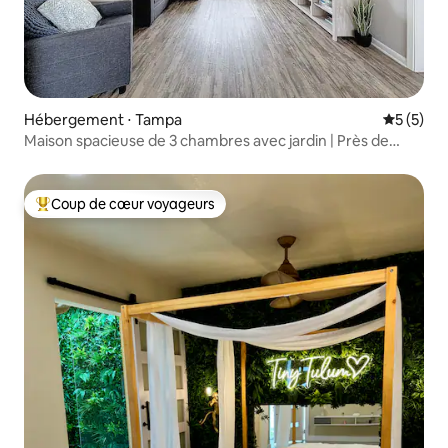
Hébergement ⋅ Tampa
Évaluatio
5 (5)
Maison spacieuse de 3 chambres avec jardin | Près de
Busch Gardens
Coup de cœur voyageurs
Coups de cœur voyageurs les plus appréciés