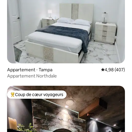
Appartement ⋅ Tampa
Évaluation moy
4,98 (407)
Appartement Northdale
Coup de cœur voyageurs
Coups de cœur voyageurs les plus appréciés