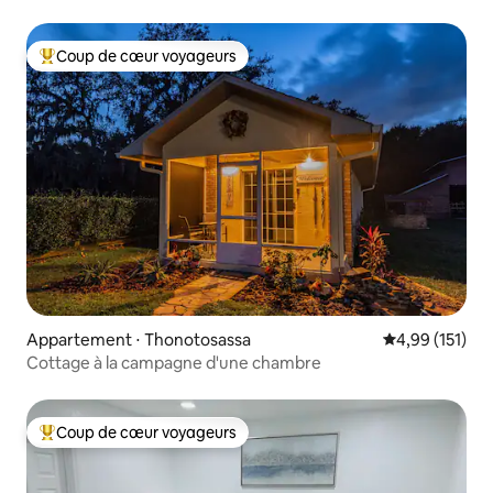
Park
Coup de cœur voyageurs
Coups de cœur voyageurs les plus appréciés
Appartement ⋅ Thonotosassa
Évaluation moy
4,99 (151)
Cottage à la campagne d'une chambre
Coup de cœur voyageurs
Coups de cœur voyageurs les plus appréciés