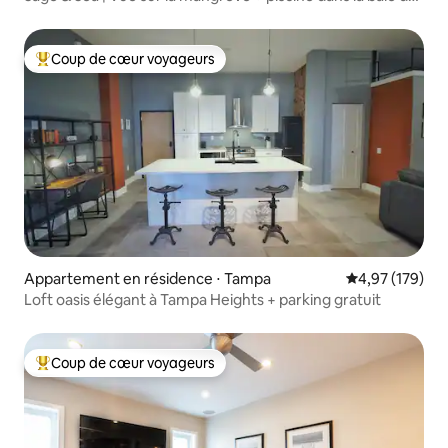
Tampa
Coup de cœur voyageurs
Coups de cœur voyageurs les plus appréciés
Appartement en résidence ⋅ Tampa
Évaluation moy
4,97 (179)
Loft oasis élégant à Tampa Heights + parking gratuit
Coup de cœur voyageurs
Coups de cœur voyageurs les plus appréciés