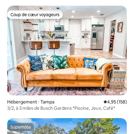
chauffée
Coup de cœur voyageurs
Coup de cœur voyageurs
Hébergement ⋅ Tampa
Évaluation moy
4,95 (158)
3/2, à 3 miles de Busch Gardens *Piscine, Jeux, Café*
Superhôte
Superhôte