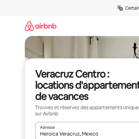
Aller
Certai
directement
au
contenu
Veracruz Centro :
locations d'appartemen
de vacances
Trouvez et réservez des appartements unique
sur Airbnb
Adresse
Lorsque les résultats s'affichent, utilisez les flèc