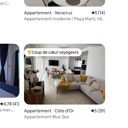
er |
ntaires : 4,82 sur 5
Appartement ⋅ Veracruz
Évaluation moyenne
5 (14)
Appartement moderne | Playa Martí, Villa
del Mar, Aquarium
Coup de cœur voyageurs
Coups de cœur voyageurs les plus appréciés
Évaluation moyenne sur la base de 41 commentaires : 4,78 sur 5
4,78 (41)
la mer
Appartement ⋅ Côte d'Or
Évaluation moyenne
5 (29)
Appartement Blue Sea