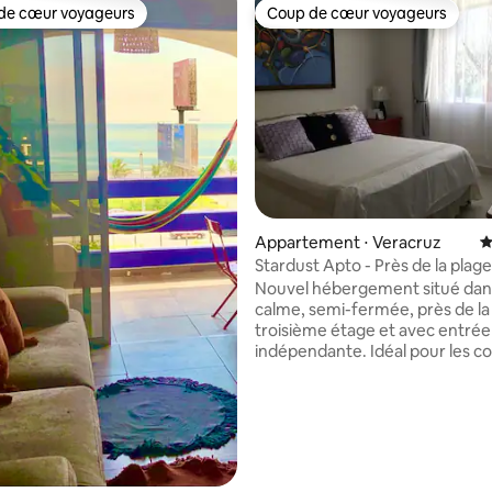
de cœur voyageurs
Coup de cœur voyageurs
 cœur voyageurs les plus appréciés
Coup de cœur voyageurs
 la base de 116 commentaires : 4,97 sur 5
Appartement ⋅ Veracruz
É
Stardust Apto - Près de la plage
district Martí N°2
Nouvel hébergement situé dan
calme, semi-fermée, près de la
troisième étage et avec entrée
indépendante. Idéal pour les c
séjours, pour le travail ou les va
dispose d'ustensiles de cuisine 
d'une salle de bain complète, d
connexion Internet de 1 000 m
vitesse et de la télévision par câble.
à un demi-pâté de maisons du 