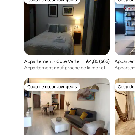
Coup de cœur voyageurs
Coup de
Appartement ⋅ Côte Verte
Évaluation moyenne sur 
4,85 (503)
Appartem
Appartement neuf proche de la mer et
Apparteme
de Martí - Nº 1
mer | fac
Coup de cœur voyageurs
Coup de
Coup de cœur voyageurs
Coup de