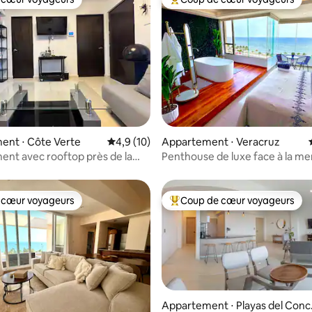
 cœur voyageurs
Coups de cœur voyageurs les p
la base de 503 commentaires : 4,85 sur 5
ent ⋅ Côte Verte
Évaluation moyenne sur la base de 10 comm
4,9 (10)
Appartement ⋅ Veracruz
nt avec rooftop près de la
Penthouse de luxe face à la me
ture
 cœur voyageurs
Coup de cœur voyageurs
 cœur voyageurs
Coups de cœur voyageurs les p
Appartement ⋅ Playas del Conc