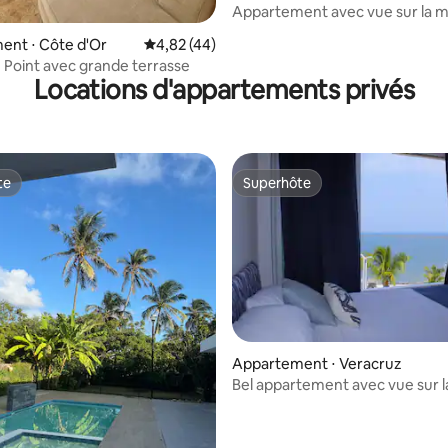
al
Appartement avec vue sur la m
3 chambres
 la base de 131 commentaires : 4,88 sur 5
ent ⋅ Côte d'Or
Évaluation moyenne sur la base de 44 comme
4,82 (44)
Point avec grande terrasse
Locations d'appartements privés
te
Superhôte
te
Superhôte
Appartement ⋅ Veracruz
Bel appartement avec vue sur 
près de l'aquarium