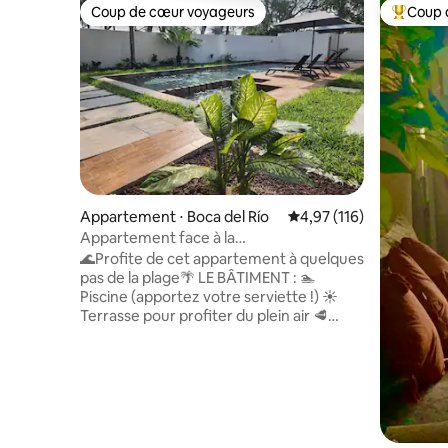
Coup de cœur voyageurs
Coup 
Coup de cœur voyageurs
Coups de
Appartement ⋅ Boca del Río
Évaluation moyenne sur
4,97 (116)
Appartement face à la
plage/Piscine/WTC/WiFi/Facture
🌊Profite de cet appartement à quelques
pas de la plage🌴 LE BÂTIMENT : 🏊
Piscine (apportez votre serviette !) ☀️
Terrasse pour profiter du plein air 🥩
Rôtissoire 🚗 Parking fermé 👮🏻‍♂️
Surveillance 24 h/24 et 7 j/7 🛗 Ascenseur
📍Proche du WTC, des restaurants et
des commerces LE DEPA : ❄️ AC dans les
chambres et le salon-salle à manger 📺
Smart TV + Wifi 🚀 🌅 Balcon 🍳 Cuisine