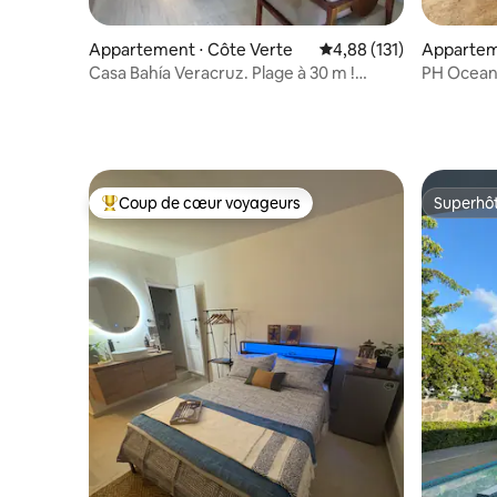
Appartement ⋅ Côte Verte
Évaluation moyenne sur
4,88 (131)
Appartem
Casa Bahía Veracruz. Plage à 30 m !
PH Ocean 
Animaux acceptés
Coup de cœur voyageurs
Superhô
Coups de cœur voyageurs les plus appréciés
Superhô