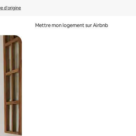
ue d'origine
Mettre mon logement sur Airbnb
sant glisser.