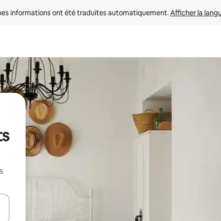
nes informations ont été traduites automatiquement. 
Afficher la lang
ts
s
hes vers le haut et vers le bas pour les parcourir ou en appuyant et en fai