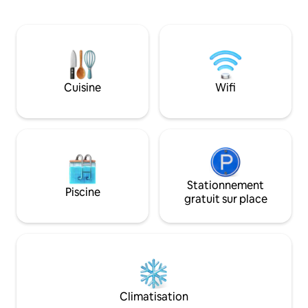
d'un service Internet, satellite et fibre
sources. Elle est 
optique dans notre espace. Vous
pour 6 personnes. 
pourrez profiter d'un excellent séjour
chambres (lit quee
car nous prenons soin de tous les détails
salon, cheminée, 
et de la propreté de cet espace
barbecue et salle d
confortable. Nous faisons de notre
pour le bureau à d
mieux pour que vous vous sentiez
communauté propo
Cuisine
Wifi
comme chez vous, afin que votre visite
Animaux acceptés.
soit unique et incomparable !
conservation.
Stationnement
Piscine
gratuit sur place
Climatisation