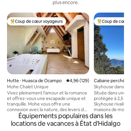
plus encore.
Coup de cœur voyageurs
Coup de cœur 
Coups de cœur voyageurs les plus appréciés
Coups de cœur vo
Hutte ⋅ Huasca de Ocampo
Évaluation moyenne sur la base 
4,96 (129)
Cabane perchée ⋅
de Doria
Mohe Chalet Unique
Skyhouse dans la 
faune - WiFi
Vivez pleinement l'amour et la romance
Située dans une r
et offrez-vous une escapade unique et
protégée à 2,5 heu
tranquille. Mohe vous offre une
Skyhouse rivalise a
connexion avec la nature, des levers de
maisons de monta
Équipements populaires dans les
soleil incroyables. Le chalet MoHe vous
Notre équipe pro
séduira par son design unique,
forêts, de montag
locations de vacances à État d'Hidalgo
confortable et délicat. Nous disposons
promenades, de c