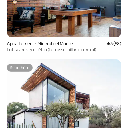
Appartement ⋅ Mineral del Monte
Évaluation
5 (58)
Loft avec style rétro (terrasse-billard-central)
Superhôte
Superhôte