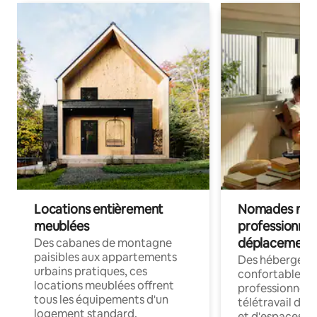
Locations entièrement
Nomades num
meublées
professionnel
déplacement
Des cabanes de montagne
paisibles aux appartements
Des hébergem
urbains pratiques, ces
confortables p
locations meublées offrent
professionnels
tous les équipements d'un
télétravail dis
logement standard.
et d'espaces de