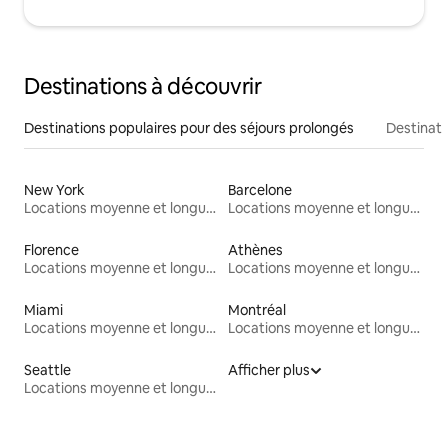
Destinations à découvrir
Destinations populaires pour des séjours prolongés
Destinati
New York
Barcelone
Locations moyenne et longue durée
Locations moyenne et longue durée
Florence
Athènes
Locations moyenne et longue durée
Locations moyenne et longue durée
Miami
Montréal
Locations moyenne et longue durée
Locations moyenne et longue durée
Seattle
Afficher plus
Locations moyenne et longue durée