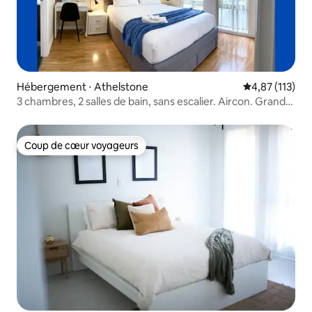
Hébergement ⋅ Athelstone
Évaluation moy
4,87 (113)
3 chambres, 2 salles de bain, sans escalier. Aircon. Grande
maison Athelstone
Coup de cœur voyageurs
Coup de cœur voyageurs