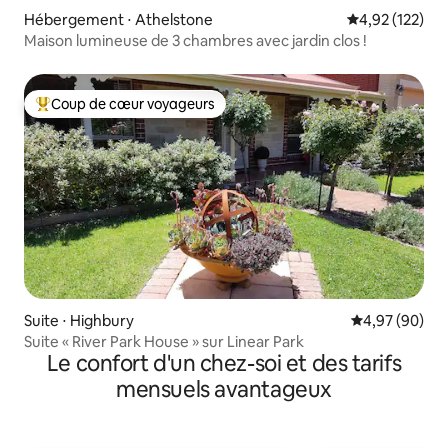
Hébergement ⋅ Athelstone
Évaluation moy
4,92 (122)
Maison lumineuse de 3 chambres avec jardin clos !
Coup de cœur voyageurs
Coups de cœur voyageurs les plus appréciés
Suite ⋅ Highbury
Évaluation mo
4,97 (90)
Suite « River Park House » sur Linear Park
Le confort d'un chez-soi et des tarifs
mensuels avantageux