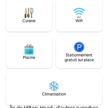
personal property concierge, available
your personal pro
24/7. STR Permit Number: 075908
available 24/7. STR Permit Number:
075152
Cuisine
Wifi
Stationnement
Piscine
gratuit sur place
Climatisation
Île de Hilton-Head : d'autres superbes