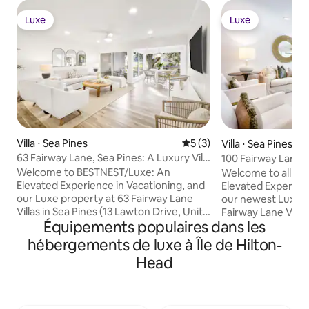
Luxe
Luxe
Luxe
Luxe
Villa ⋅ Sea Pines
Évaluation moyenne sur la 
5 (3)
Villa ⋅ Sea Pines
63 Fairway Lane, Sea Pines: A Luxury Villa
100 Fairway Lane, 
Stay
Villa Stay
Welcome to BESTNEST/Luxe: An
Welcome to all N
Elevated Experience in Vacationing, and
Elevated Experienc
our Luxe property at 63 Fairway Lane
our newest Luxe p
Villas in Sea Pines (13 Lawton Drive, Unit
Fairway Lane Villas
Équipements populaires dans les
63 for mapping). Enjoy the ultimate in
Fairway Lane for mappin
vacation rental accommodations on
ultimate in vacatio
hébergements de luxe à Île de Hilton-
Hilton Head Island, featuring a carefully
accommodations on
Head
curated collection of homes and villas,
featuring a careful
chosen with the discerning traveler in
of homes and villa
mind, fabulously stocked, outfitted, and
discerning travele
equipped, and supported by your
stocked, outfitte