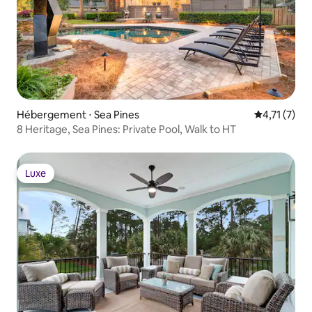
Hébergement ⋅ Sea Pines
Évaluation 
4,71 (7)
8 Heritage, Sea Pines: Private Pool, Walk to HT
Luxe
Luxe