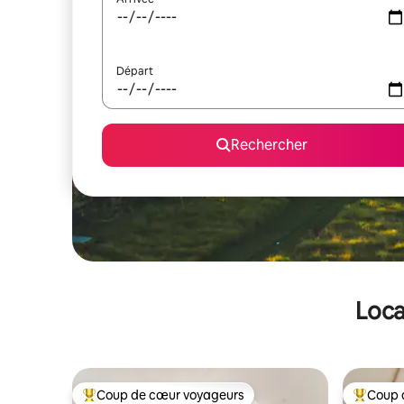
Départ
Rechercher
Loca
Coup de cœur voyageurs
Coup 
Coups de cœur voyageurs les plus appréciés
Coups de