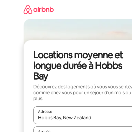
Aller
directement
au
contenu
Locations moyenne et
longue durée à Hobbs
Bay
Découvrez des logements où vous vous sente
comme chez vous pour un séjour d'un mois ou
plus.
Adresse
Lorsque les résultats s'affichent, utilisez les flèc
Arrivée