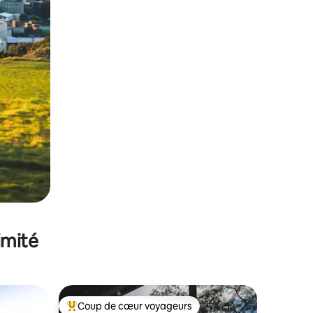
imité
Coup de cœur voyageurs
lus appréciés
Coups de cœur voyageurs les plus appréciés