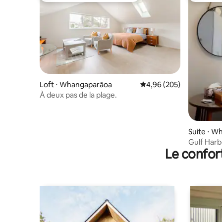
Loft ⋅ Whangaparāoa
Évaluation moyenne sur 
4,96 (205)
À deux pas de la plage.
Suite ⋅ 
Gulf Harb
Le confor