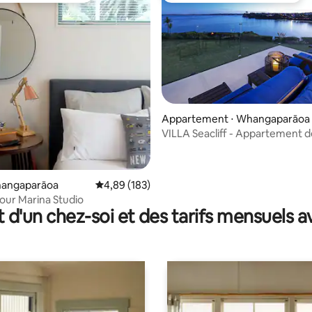
la base de 205 commentaires : 4,96 sur 5
Appartement ⋅ Whangaparāoa
VILLA Seacliff - Appartement d
vue sur mer.
Whangaparāoa
Évaluation moyenne sur la base de 183 commen
4,89 (183)
our Marina Studio
t d'un chez-soi et des tarifs mensuels 