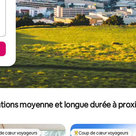
tions moyenne et longue durée à prox
de cœur voyageurs
Coup de cœur voyageurs
 cœur voyageurs les plus appréciés
Coups de cœur voyageurs les p