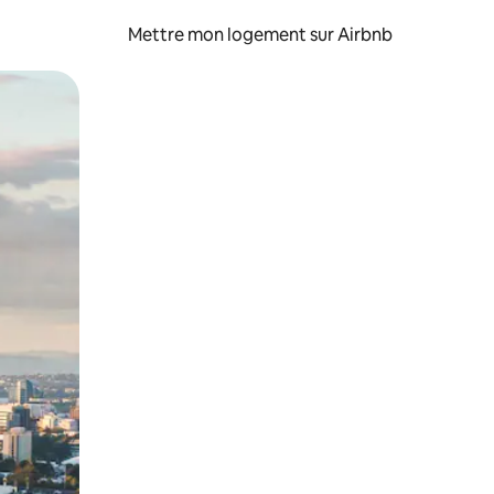
Mettre mon logement sur Airbnb
sant glisser.