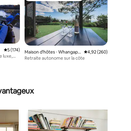
Évaluation moyenne sur la base de 174 commentaires : 5 sur 5
5 (174)
Maison d'hôtes ⋅ Whangapa
Évaluation moyenne sur
4,92 (260)
e luxe,
rāoa
Retraite autonome sur la côte
taires : 4,89 sur 5
avantageux