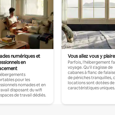
des numériques et
Vous allez vous y plaire
essionnels en
Parfois, l'hébergement fai
voyage. Qu'il s'agisse de
acement
cabanes à flanc de falais
hébergements
de péniches tranquilles, 
rtables pour les
locations sont dotées de
ssionnels nomades et en
caractéristiques uniques
ravail disposant du wifi
espaces de travail dédiés.