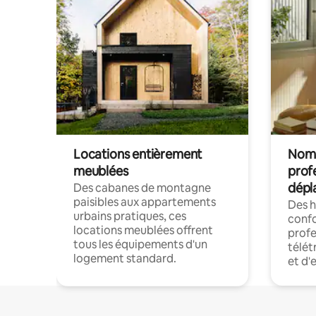
Locations entièrement
Noma
meublées
prof
dépl
Des cabanes de montagne
paisibles aux appartements
Des 
urbains pratiques, ces
confo
locations meublées offrent
profe
tous les équipements d'un
télét
logement standard.
et d'