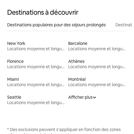
Destinations à découvrir
Destinations populaires pour des séjours prolongés
Destinati
New York
Barcelone
Locations moyenne et longue durée
Locations moyenne et longue durée
Florence
Athènes
Locations moyenne et longue durée
Locations moyenne et longue durée
Miami
Montréal
Locations moyenne et longue durée
Locations moyenne et longue durée
Seattle
Afficher plus
Locations moyenne et longue durée
* Des exclusions peuvent s'appliquer en fonction des zones