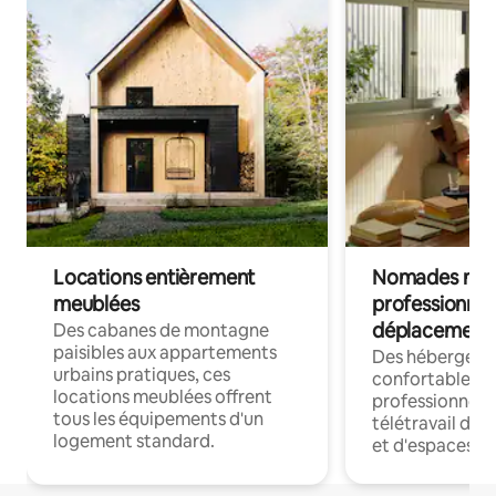
Locations entièrement
Nomades num
meublées
professionnel
déplacement
Des cabanes de montagne
paisibles aux appartements
Des hébergem
urbains pratiques, ces
confortables p
locations meublées offrent
professionnels
tous les équipements d'un
télétravail dis
logement standard.
et d'espaces de