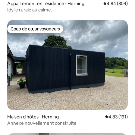
Appartement en résidence ⋅ Herning
Évaluation moy
4,84 (309)
Idylle rurale au calme.
Coup de cœur voyageurs
Coup de cœur voyageurs
Maison d'hôtes ⋅ Herning
Évaluation moy
4,83 (191)
Annexe nouvellement construite