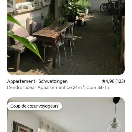
Appartement ⋅ Schwetzingen
Évaluation moy
4,98 (123)
L'endroit idéal. Appartement de 24m ². Cour Sit- In
Coup de cœur voyageurs
Coup de cœur voyageurs