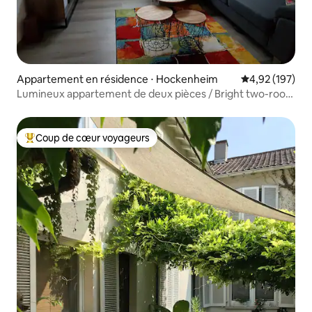
Appartement en résidence ⋅ Hockenheim
Évaluation moy
4,92 (197)
Lumineux appartement de deux pièces / Bright two-room
flat
Coup de cœur voyageurs
Coups de cœur voyageurs les plus appréciés