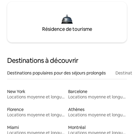
Résidence de tourisme
Destinations à découvrir
Destinations populaires pour des séjours prolongés
Destinati
New York
Barcelone
Locations moyenne et longue durée
Locations moyenne et longue durée
Florence
Athènes
Locations moyenne et longue durée
Locations moyenne et longue durée
Miami
Montréal
Locations moyenne et longue durée
Locations moyenne et longue durée