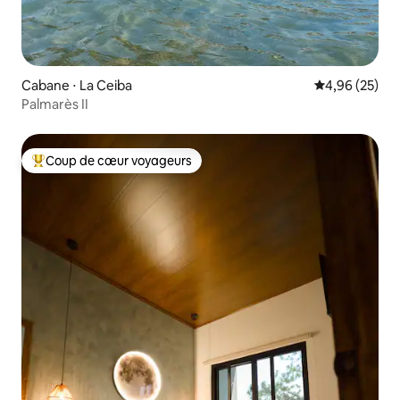
Cabane ⋅ La Ceiba
Évaluation mo
4,96 (25)
Palmarès II
Coup de cœur voyageurs
Coups de cœur voyageurs les plus appréciés