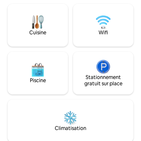
des Caraïbes. Profitez de la commodité
terrasse. Climatis
de la climatisation, d'une connexion Wi-
confort. Tout cel
Fi rapide, d'une aide pour les transports
de 3-4 minutes j
et de conseils locaux personnalisés pour
de plage de West B
une aventure inoubliable sur l'île.
avons un espace a
⭑Contactez-nous pour les réductions
Cuisine
Wifi
voyageurs. Profitez d'un accès facile aux
saisonnières⭑
équipements de W
Stationnement
Piscine
gratuit sur place
Climatisation