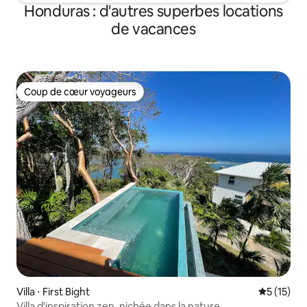
Honduras : d'autres superbes locations
de vacances
Coup de cœur voyageurs
Coup de cœur voyageurs
Villa ⋅ First Bight
Évaluation
5 (15)
Villa d'inspiration zen, nichée dans la nature