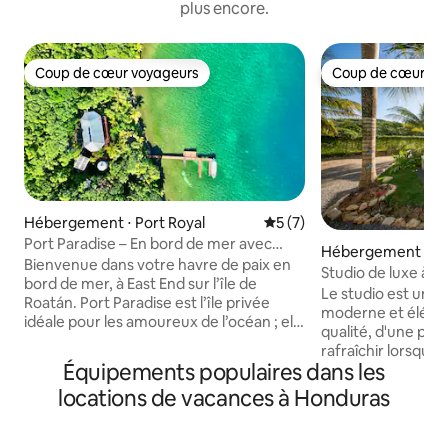
plus encore.
Coup de cœur voyageurs
Coup de cœur vo
Coup de cœur voyageurs
Coup de cœur vo
Hébergement ⋅ Port Royal
Évaluation moyenne sur la 
5 (7)
Port Paradise – En bord de mer avec
Hébergement ⋅ W
plage privée et quai
Bienvenue dans votre havre de paix en
Studio de luxe à 
bord de mer, à East End sur l’île de
piscine privée -
Le studio est un c
Roatán. Port Paradise est l’île privée
moderne et élégant
idéale pour les amoureux de l’océan ; elle
qualité, d'une pisc
offre un accès direct à des sites de
rafraîchir lorsqu'on
plongée sous-marine et de snorkeling
Équipements populaires dans les
magnifique plage d
d’exception près de Cow & Calf, où vous
d'un lit King Size 
locations de vacances à Honduras
nagerez au milieu d’un kaléidoscope de
occultants, d'un c
poissons et d’autres espèces marines
d'une cuisine équip
extraordinaires dans les eaux cristallines
en quartz, d'un pl