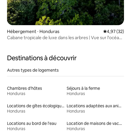
Hébergement ⋅ Honduras
Évaluation mo
4,97 (32)
Cabane tropicale de luxe dans les arbres | Vue sur l'océan,
piscine et plage
Destinations à découvrir
Autres types de logements
Chambres d'hôtes
Séjours à la ferme
Honduras
Honduras
Locations de gîtes écologiques
Locations adaptées aux animaux
Honduras
Honduras
Locations au bord de l'eau
Location de maisons de vacances
Honduras
Honduras