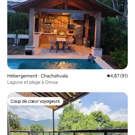
Hébergement ⋅ Chachahuala
Évaluation mo
4,87 (91)
Lagune et plage à Omoa
Coup de cœur voyageurs
Coup de cœur voyageurs