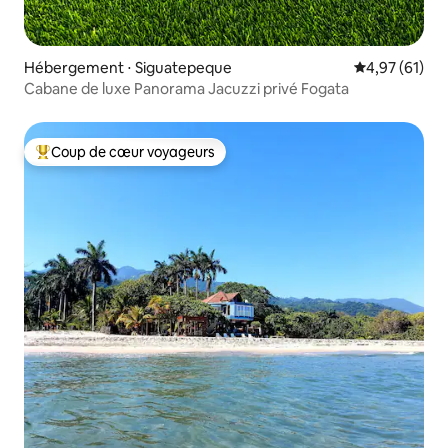
Hébergement ⋅ Siguatepeque
Évaluation mo
4,97 (61)
Cabane de luxe Panorama Jacuzzi privé Fogata
Coup de cœur voyageurs
Coups de cœur voyageurs les plus appréciés