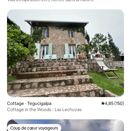
Cottage ⋅ Tegucigalpa
Évaluation moy
4,85 (150)
Cottage in the Woods - Las Lechuzas
Coup de cœur voyageurs
Coup de cœur voyageurs