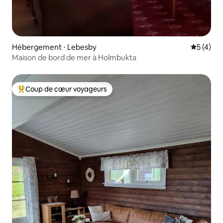
Hébergement ⋅ Lebesby
Évaluatio
5 (4)
Maison de bord de mer à Holmbukta
Coup de cœur voyageurs
Coups de cœur voyageurs les plus appréciés