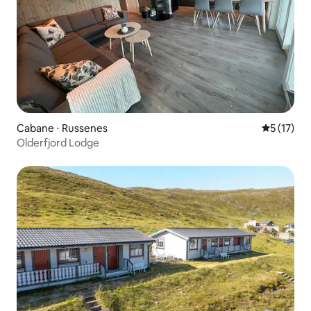
Cabane ⋅ Russenes
Évaluation
5 (17)
Olderfjord Lodge