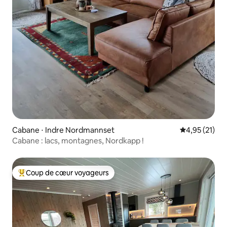
Cabane ⋅ Indre Nordmannset
Évaluation mo
4,95 (21)
Cabane : lacs, montagnes, Nordkapp !
Coup de cœur voyageurs
Coups de cœur voyageurs les plus appréciés