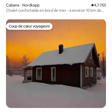
Cabane ⋅ Nordkapp
Évaluation m
4,7 (10)
Chalet confortable en bord de mer - à environ 10 km de
Honningsvåg
Coup de cœur voyageurs
Coup de cœur voyageurs