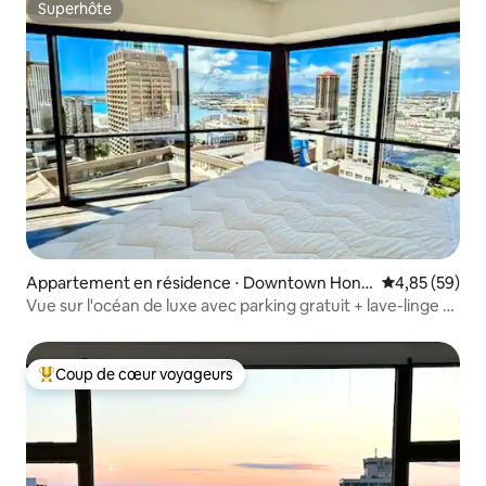
Superhôte
Superhôte
Appartement en résidence ⋅ Downtown Hono
Évaluation mo
4,85 (59)
lulu
Vue sur l'océan de luxe avec parking gratuit + lave-linge et
sèche-linge
Coup de cœur voyageurs
Coups de cœur voyageurs les plus appréciés