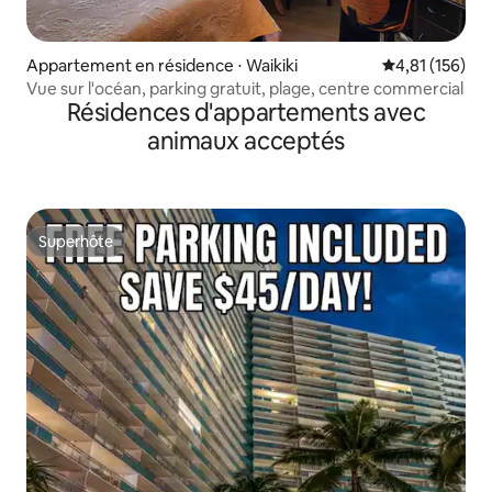
Appartement en résidence ⋅ Waikiki
Évaluation moy
4,81 (156)
Vue sur l'océan, parking gratuit, plage, centre commercial
Résidences d'appartements avec
animaux acceptés
Superhôte
Superhôte