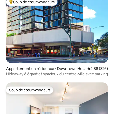
Coup de cœur voyageurs
Coups de cœur voyageurs les plus appréciés
Appartement en résidence ⋅ Downtown Hon
Évaluation moy
4,88 (326)
olulu
Hideaway élégant et spacieux du centre-ville avec parking
Coup de cœur voyageurs
Coup de cœur voyageurs