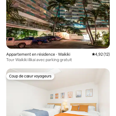
Appartement en résidence ⋅ Waikiki
Évaluation mo
4,92 (12)
Tour Waikiki ilikai avec parking gratuit
Coup de cœur voyageurs
Coup de cœur voyageurs