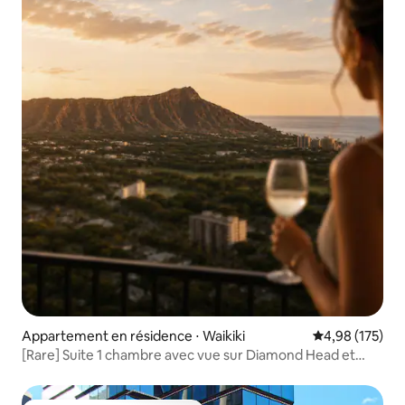
Appartement en résidence ⋅ Waikiki
Évaluation moy
4,98 (175)
[Rare] Suite 1 chambre avec vue sur Diamond Head et
l'océan