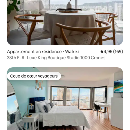
Appartement en résidence ⋅ Waikiki
Évaluation moy
4,95 (169)
38th FLR- Luxe King Boutique Studio 1000 Cranes
Coup de cœur voyageurs
Coup de cœur voyageurs