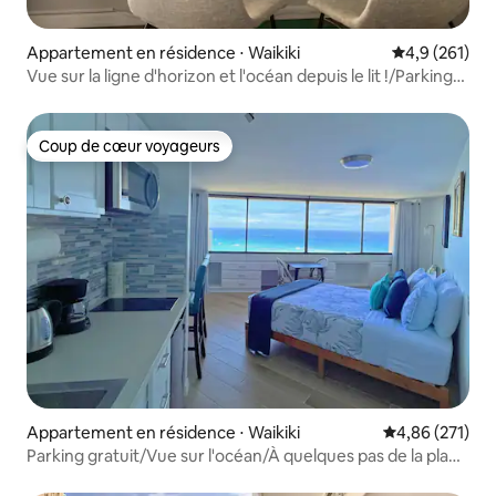
Appartement en résidence ⋅ Waikiki
Évaluation mo
4,9 (261)
Vue sur la ligne d'horizon et l'océan depuis le lit !/Parking
gratuit
Coup de cœur voyageurs
Coup de cœur voyageurs
Appartement en résidence ⋅ Waikiki
Évaluation moy
4,86 (271)
Parking gratuit/Vue sur l'océan/À quelques pas de la plage
et du centre commercial 33F