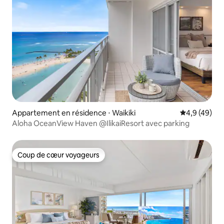
Appartement en résidence ⋅ Waikiki
Évaluation m
4,9 (49)
Aloha OceanView Haven @IlikaiResort avec parking
Coup de cœur voyageurs
Coup de cœur voyageurs