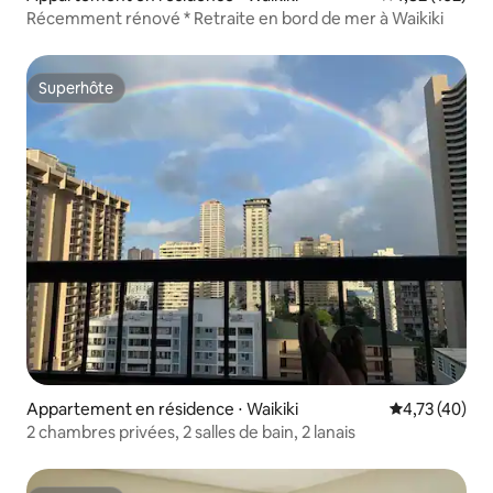
Récemment rénové * Retraite en bord de mer à Waikiki
Superhôte
Superhôte
Appartement en résidence ⋅ Waikiki
Évaluation mo
4,73 (40)
2 chambres privées, 2 salles de bain, 2 lanais