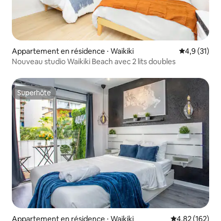
Appartement en résidence ⋅ Waikiki
Évaluation m
4,9 (31)
Nouveau studio Waikiki Beach avec 2 lits doubles
Superhôte
Superhôte
Appartement en résidence ⋅ Waikiki
Évaluation moy
4,82 (162)