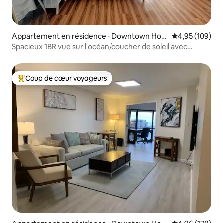
Appartement en résidence ⋅ Downtown Hon
Évaluation moy
4,95 (109)
olulu
Spacieux 1BR vue sur l'océan/coucher de soleil avec
parking
Coup de cœur voyageurs
Coups de cœur voyageurs les plus appréciés