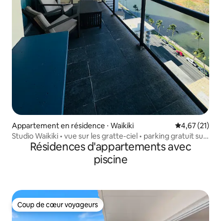
Appartement en résidence ⋅ Waikiki
Évaluation mo
4,67 (21)
Studio Waikiki • vue sur les gratte-ciel • parking gratuit sur
Résidences d'appartements avec
place
piscine
Coup de cœur voyageurs
Coup de cœur voyageurs