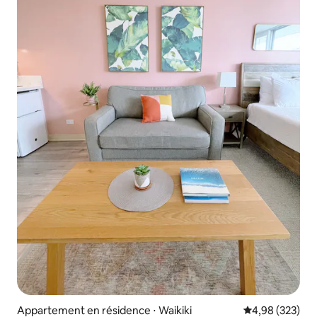
Appartement en résidence ⋅ Waikiki
Évaluation moy
4,98 (323)