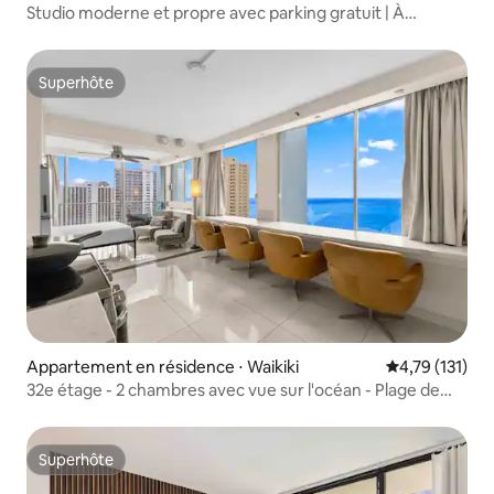
Studio moderne et propre avec parking gratuit | À
distance de marche de la plage
Superhôte
Superhôte
Appartement en résidence ⋅ Waikiki
Évaluation moy
4,79 (131)
32e étage - 2 chambres avec vue sur l'océan - Plage de
Waikiki
Superhôte
Superhôte