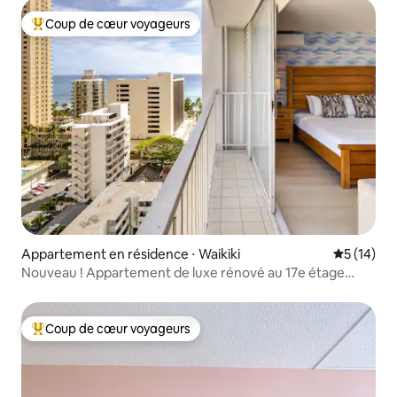
Coup de cœur voyageurs
Coups de cœur voyageurs les plus appréciés
Appartement en résidence ⋅ Waikiki
Évaluation
5 (14)
Nouveau ! Appartement de luxe rénové au 17e étage
avec vue sur l'océan | À pied de la plage
Coup de cœur voyageurs
Coups de cœur voyageurs les plus appréciés