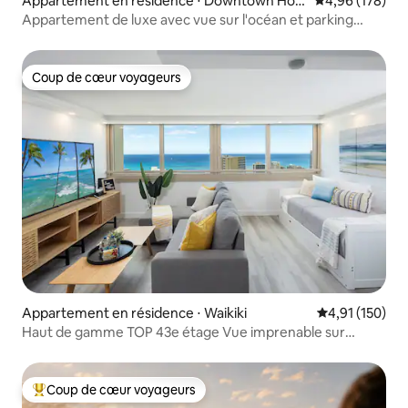
Appartement en résidence ⋅ Downtown Hon
Évaluation moy
4,96 (178)
olulu
Appartement de luxe avec vue sur l'océan et parking
GRATUIT !
Coup de cœur voyageurs
Coup de cœur voyageurs
Appartement en résidence ⋅ Waikiki
Évaluation moy
4,91 (150)
Haut de gamme TOP 43e étage Vue imprenable sur
l'océan 1BR*Waikiki
Coup de cœur voyageurs
Coups de cœur voyageurs les plus appréciés