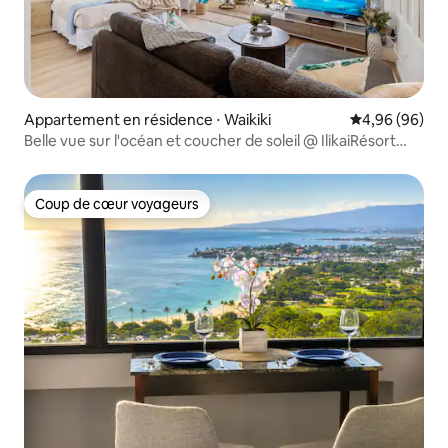
Appartement en résidence ⋅ Waikiki
Évaluation mo
4,96 (96)
Belle vue sur l'océan et coucher de soleil @ IlikaiRésort
avec parking
Coup de cœur voyageurs
Coup de cœur voyageurs