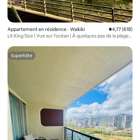
Appartement en résidence ⋅ Waikiki
Évaluation moy
4,77 (618)
Lit King Size | Vue sur l'océan | À quelques pas de la plage
de Waikiki
Superhôte
Superhôte