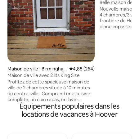
m
Belle maison de vi
proximité de RTJ
Nouvelle maison de
4 chambres/3 salles
frontière de Hoov
d'une impasse dan
avec un parking pra
proximité des com
Summit), des univ
BSC) et du golf RT
minutes du Hoover
déroule le tournoi
Chambre principale
Maison de ville ⋅ Birmingha
Évaluation moyenne sur la base 
4,88 (264)
King Size et grande
m
Maison de ville avec 2 lits King Size
principale. À l'éta
Profitez de cette spacieuse maison de
bain. Proche de la 
ville de 2 chambres située à 10 minutes
mariage de Bham.
du centre-ville ! Comprend une cuisine
supplémentaire d
complète, un coin repas, un lave-
avec des draps à v
Équipements populaires dans les
linge/sèche-linge, un stationnement
gratuit et plus encore. Plancher de bois
locations de vacances à Hoover
franc partout. Réservez vos dates
maintenant. Nous avons hâte de vous
rencontrer ! Deux étages avec deux
chambres séparées à l'étage et un