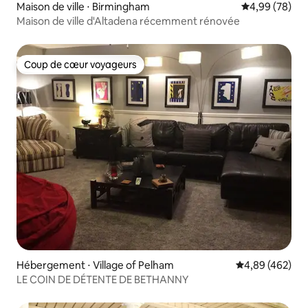
Maison de ville ⋅ Birmingham
Évaluation mo
4,99 (78)
Maison de ville d'Altadena récemment rénovée
Coup de cœur voyageurs
Coup de cœur voyageurs
Hébergement ⋅ Village of Pelham
Évaluation moy
4,89 (462)
LE COIN DE DÉTENTE DE BETHANNY