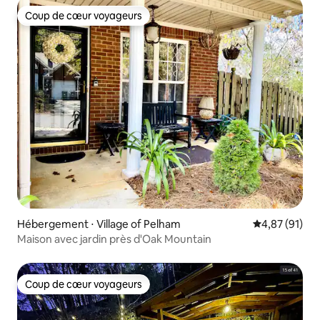
Coup de cœur voyageurs
Coup de cœur voyageurs
Hébergement ⋅ Village of Pelham
Évaluation mo
4,87 (91)
Maison avec jardin près d'Oak Mountain
Coup de cœur voyageurs
Coup de cœur voyageurs