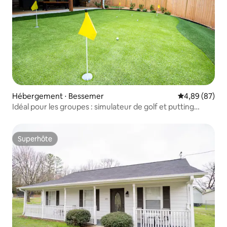
Hébergement ⋅ Bessemer
Évaluation mo
4,89 (87)
Idéal pour les groupes : simulateur de golf et putting
green
Superhôte
Superhôte