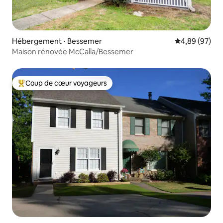
Hébergement ⋅ Bessemer
Évaluation mo
4,89 (97)
Maison rénovée McCalla/Bessemer
Coup de cœur voyageurs
Coups de cœur voyageurs les plus appréciés