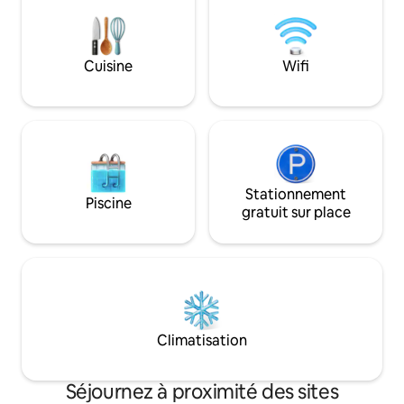
salon/cuisine au rez-de-chaussée. -
deux lits King à l'étage (4 personnes) - un
futon complet au niveau principal (2
couchages) Parfait pour les familles, les
Cuisine
Wifi
amis, les professionnels, les invités avec
des animaux de compagnie Comprend
un lit pliant, une chaise haute, un lave-
linge/sèche-linge, une télévision de
50 po, etc.
Stationnement
Piscine
gratuit sur place
Climatisation
Séjournez à proximité des sites