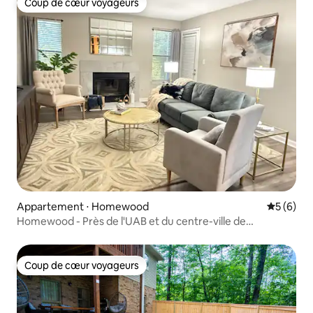
Coup de cœur voyageurs
Coup de cœur voyageurs
Appartement ⋅ Homewood
Évaluatio
5 (6)
Homewood - Près de l'UAB et du centre-ville de
Birmingham 2 chambres/2 lits
Coup de cœur voyageurs
Coup de cœur voyageurs