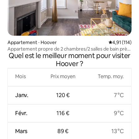
Appartement ⋅ Hoover
Évaluation moy
4,91 (114)
Appartement propre de 2 chambres/2 salles de bain près
Quel est le meilleur moment pour visiter
de Hoover Met
Hoover ?
Mois
Prix moyen
Temp. moy.
Janv.
120 €
7 °C
Févr.
116 €
9 °C
Mars
89 €
13 °C