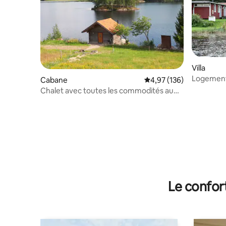
Villa
Logement 
Cabane
Évaluation moyenne sur
4,97 (136)
rivière Da
Chalet avec toutes les commodités au
bord d'un lac de pêche.
Le confor