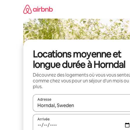
Aller
directement
au
contenu
Locations moyenne et
longue durée à Horndal
Découvrez des logements où vous vous sente
comme chez vous pour un séjour d'un mois ou
plus.
Adresse
Lorsque les résultats s'affichent, utilisez les flèc
Arrivée