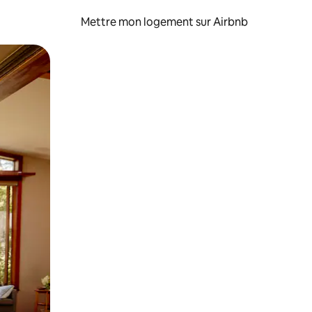
Mettre mon logement sur Airbnb
sant glisser.