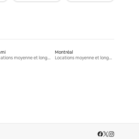
ami
Montréal
Locations moyenne et longue durée
Locations moyenne et longue durée