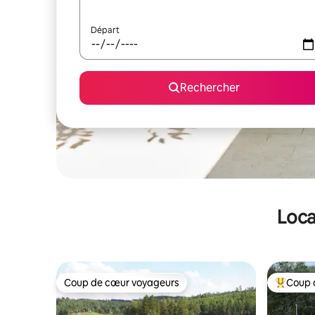
Départ
Rechercher
Loca
Coup de cœur voyageurs
Coup 
Coup de cœur voyageurs
Coups de