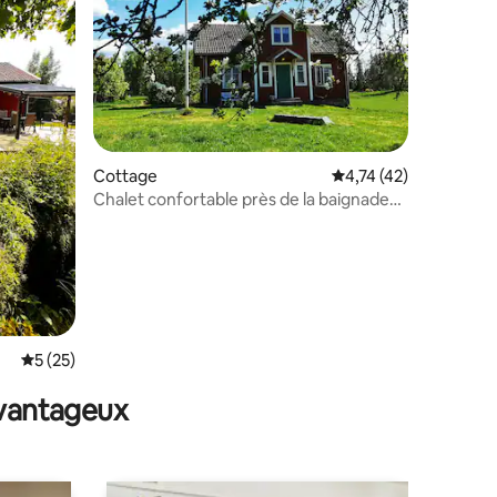
mmentaires : 5 sur 5
Cottage
Évaluation moyenne su
4,74 (42)
Chalet confortable près de la baignade
et de la pêche dans une idylle rurale
Évaluation moyenne sur la base de 25 commentaires : 5 sur 5
5 (25)
avantageux