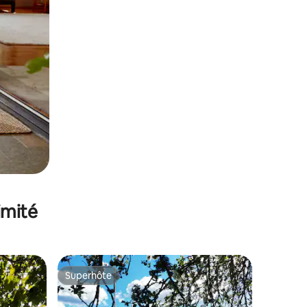
imité
Superhôte
Superhôte