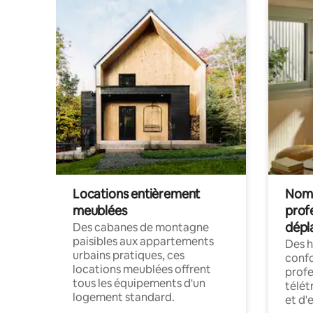
Locations entièrement
Noma
meublées
prof
dépl
Des cabanes de montagne
paisibles aux appartements
Des 
urbains pratiques, ces
confo
locations meublées offrent
profe
tous les équipements d'un
télét
logement standard.
et d'