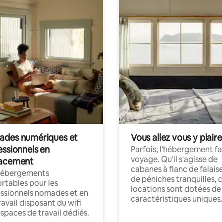
des numériques et
Vous allez vous y plaire
essionnels en
Parfois, l'hébergement fai
voyage. Qu'il s'agisse de
acement
cabanes à flanc de falais
hébergements
de péniches tranquilles, 
rtables pour les
locations sont dotées de
ssionnels nomades et en
caractéristiques uniques
ravail disposant du wifi
espaces de travail dédiés.