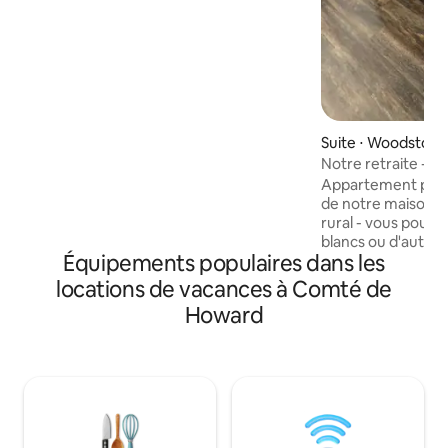
des divertissements, des lacs, des
sentiers de randonnée et plus encore.
Les voyageurs profiteront de plusieurs
espaces de travail adaptés aux
ordinateurs portables, de 2 téléviseurs
et de prises de données dans toute la
maison. Consultez la liste des bonnes
adresses des propriétaires pour
Suite ⋅ Woodstock
découvrir des lieux incontournables
Notre retraite - da
comme Savage Mill, Ellicott City ou
Appartement privé
Merriweather Post Pavilion.
de notre maison. 
rural - vous pouve
blancs ou d'autre
Équipements populaires dans les
Profitez du cadre p
Nous sommes à mo
locations de vacances à Comté de
voiture de la Rte 
Howard
commerciaux. Not
à l'épreuve des enfants. É
d'entraînement à v
risques et périls.
et nous ajustero
Peut ne pas conve
mobilité réduite en