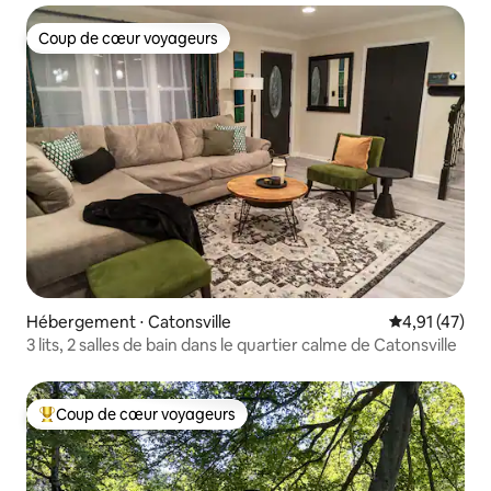
Coup de cœur voyageurs
Coup de cœur voyageurs
Hébergement ⋅ Catonsville
Évaluation mo
4,91 (47)
3 lits, 2 salles de bain dans le quartier calme de Catonsville
Coup de cœur voyageurs
Coups de cœur voyageurs les plus appréciés