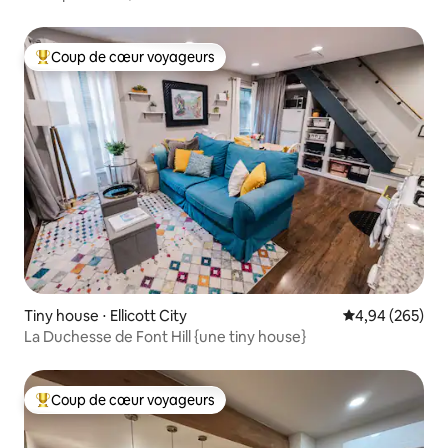
Coup de cœur voyageurs
Coups de cœur voyageurs les plus appréciés
Tiny house ⋅ Ellicott City
Évaluation moy
4,94 (265)
La Duchesse de Font Hill {une tiny house}
Coup de cœur voyageurs
Coups de cœur voyageurs les plus appréciés