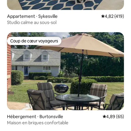
Appartement ⋅ Sykesville
Évaluation moy
4,82 (419)
Studio calme au sous-sol
Coup de cœur voyageurs
Coup de cœur voyageurs
Hébergement ⋅ Burtonsville
Évaluation mo
4,89 (65)
Maison en briques confortable