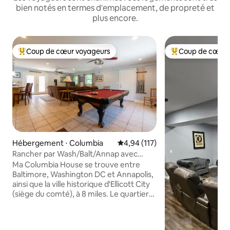
bien notés en termes d'emplacement, de propreté et
plus encore.
Coup de cœur voyageurs
Coup de cœur 
Coups de cœur voyageurs les plus appréciés
Coups de cœur vo
Hébergement ⋅ Columbia
Évaluation moyenne sur la base 
4,94 (117)
Rancher par Wash/Balt/Annap avec
table de billard, Kit, terrasse
Ma Columbia House se trouve entre
Baltimore, Washington DC et Annapolis,
ainsi que la ville historique d'Ellicott City
(siège du comté), à 8 miles. Le quartier
accueillant pour les enfants est au cœur
des centres du village de Columbia, qui
offrent des boutiques, des restaurants,