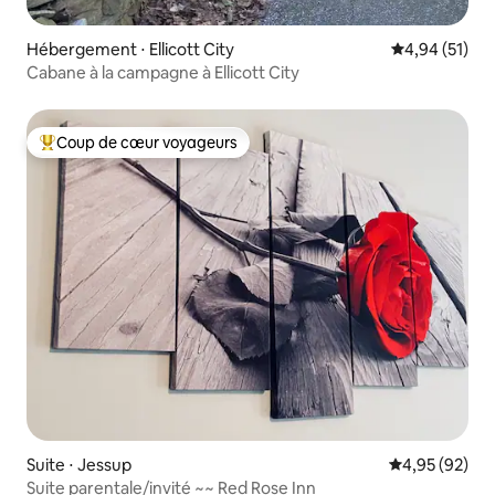
Hébergement ⋅ Ellicott City
Évaluation mo
4,94 (51)
Cabane à la campagne à Ellicott City
Coup de cœur voyageurs
Coups de cœur voyageurs les plus appréciés
Suite ⋅ Jessup
Évaluation mo
4,95 (92)
Suite parentale/invité ~~ Red Rose Inn