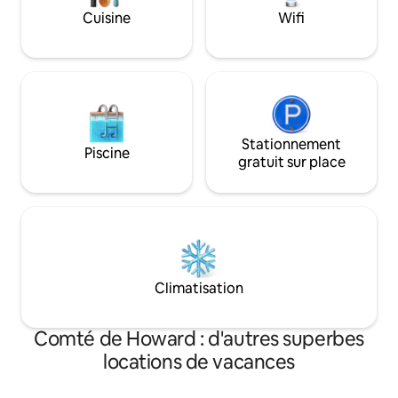
promenade jusqu'à
Cuisine
Wifi
fumeur. Nous ne 
pour la cuisine lou
Stationnement
Piscine
gratuit sur place
Climatisation
Comté de Howard : d'autres superbes
locations de vacances