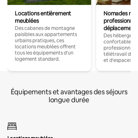
Locations entièrement
Nomades num
meublées
professionnel
déplacement
Des cabanes de montagne
paisibles aux appartements
Des hébergem
urbains pratiques, ces
confortables p
locations meublées offrent
professionnels
tous les équipements d'un
télétravail dis
logement standard.
et d'espaces de
Équipements et avantages des séjours
longue durée