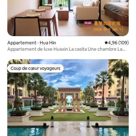
Appartement ⋅ Hua Hin
Évaluation moy
4,96 (109)
Appartement de luxe Huaxin La casita Une chambre La
vie de vacances de premier choix
Coup de cœur voyageurs
Coup de cœur voyageurs