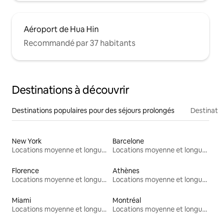
Aéroport de Hua Hin
Recommandé par 37 habitants
Destinations à découvrir
Destinations populaires pour des séjours prolongés
Destinati
New York
Barcelone
Locations moyenne et longue durée
Locations moyenne et longue durée
Florence
Athènes
Locations moyenne et longue durée
Locations moyenne et longue durée
Miami
Montréal
Locations moyenne et longue durée
Locations moyenne et longue durée