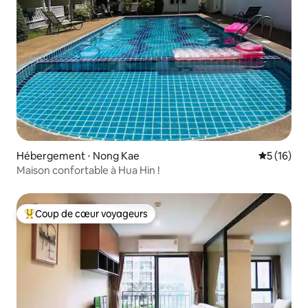
Hébergement ⋅ Nong Kae
Évaluation
5 (16)
Maison confortable à Hua Hin !
Coup de cœur voyageurs
Coups de cœur voyageurs les plus appréciés