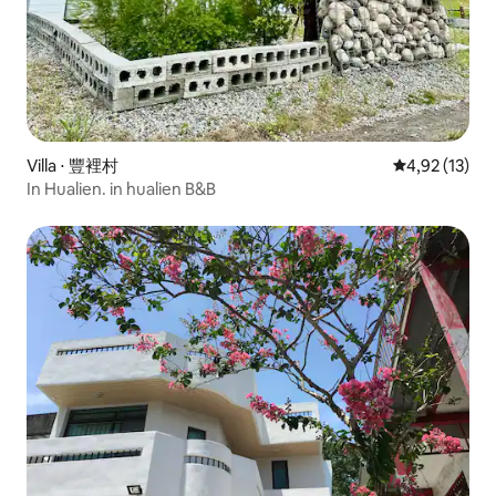
Villa ⋅ 豐裡村
Évaluation mo
4,92 (13)
In Hualien. in hualien B&B