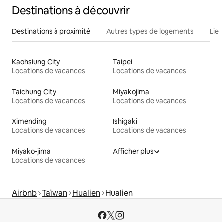
Destinations à découvrir
Destinations à proximité
Autres types de logements
Lie
Kaohsiung City
Taipei
Locations de vacances
Locations de vacances
Taichung City
Miyakojima
Locations de vacances
Locations de vacances
Ximending
Ishigaki
Locations de vacances
Locations de vacances
Miyako-jima
Afficher plus
Locations de vacances
Airbnb
Taïwan
Hualien
Hualien