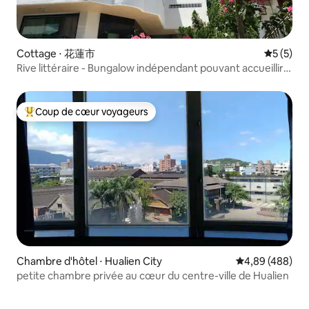
Cottage ⋅ 花蓮市
Évaluatio
5 (5)
Rive littéraire - Bungalow indépendant pouvant accueillir 2
à 10 personnes / Ville de Hualien / Bord de rivière et de
mer / Environnement calme / Transport pratique
Coup de cœur voyageurs
Coups de cœur voyageurs les plus appréciés
Chambre d'hôtel ⋅ Hualien City
Évaluation moy
4,89 (488)
petite chambre privée au cœur du centre-ville de Hualien