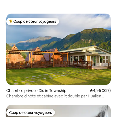
Coup de cœur voyageurs
Coups de cœur voyageurs les plus appréciés
Chambre privée ⋅ Xiulin Township
Évaluation moy
4,96 (327)
Chambre d'hôte et cabine avec lit double par Hualien
Taroko YU
Coup de cœur voyageurs
Coup de cœur voyageurs