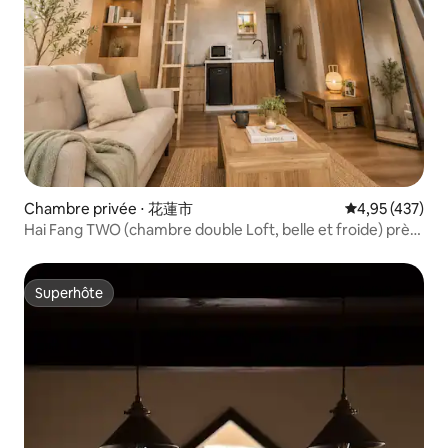
Chambre privée ⋅ 花蓮市
Évaluation moy
4,95 (437)
Hai Fang TWO (chambre double Loft, belle et froide) près
de la gare
Superhôte
Superhôte