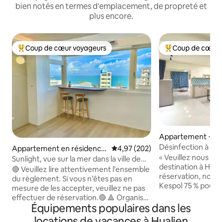
bien notés en termes d'emplacement, de propreté et
plus encore.
Coup de cœur voyageurs
Coup de cœur 
Coups de cœur voyageurs les plus appréciés
Coups de cœur vo
Appartement ⋅ Hua
Désinfection à l'al
Appartement en résidence
Évaluation moyenne sur la base 
4,97 (202)
tranquillité [Loft,
« Veuillez nous in
⋅ Hualien City
Sunlight, vue sur la mer dans la ville de
chambre, un salon
destination à Hua
Hualien/étage entier réservé/marché
🔴 Veuillez lire attentivement l’ensemble
Allez. Promenez-v
réservation, nous u
nocturne de Dongdaemun #Un seul
du règlement. Si vous n’êtes pas en
(5 minutes en sco
Kespol 75 % pour 
groupe de voyageurs à la fois
mesure de les accepter, veuillez ne pas
nocturne)
avant et après votre
effectuer de réservation.🔴 🔺 Organiser
Actuellement, il y
Équipements populaires dans les
les chambres en fonction du nombre de
sur les autres éta
personnes indiqué dans la réservation 🔺
locations de vacances à Hualien