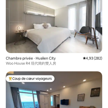
Chambre privée ⋅ Hualien City
Évaluation moy
4,93 (282)
Woo House R4 現代簡約雙人房
Coup de cœur voyageurs
Coups de cœur voyageurs les plus appréciés