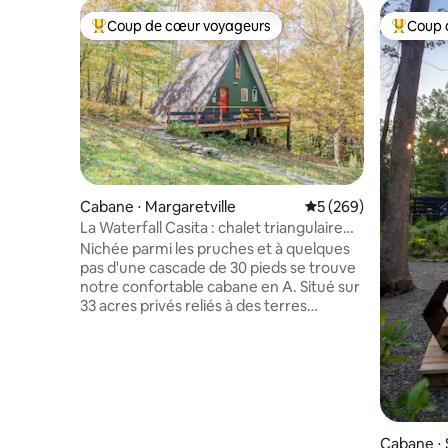
Coup de cœur voyageurs
Coup 
Coups de cœur voyageurs les plus appréciés
Coups de
Cabane ⋅ Margaretville
Évaluation moyenne s
5 (269)
La Waterfall Casita : chalet triangulaire
avec cascade de 9 mètres
Nichée parmi les pruches et à quelques
pas d'une cascade de 30 pieds se trouve
notre confortable cabane en A. Situé sur
33 acres privés reliés à des terres
appartenant à l'État, profitez de la vue
sur les chutes d'eau tout en sirotant un
café devant la cheminée. La casita a été
intentionnellement conçue pour se
sentir comme à la maison, loin de chez
soi. En été, rafraîchissez-vous dans les
cascades et les ruisseaux privés, en
Cabane ⋅ 