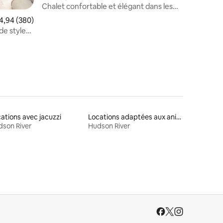
taires : 4,99 sur 5
Chalet confortable et élégant dans les
bois
valuation moyenne sur la base de 380 commentaires : 4,94 sur 5
4,94 (380)
de style
ations avec jacuzzi
Locations adaptées aux animaux
son River
Hudson River