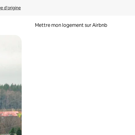
ue d'origine
Mettre mon logement sur Airbnb
sant glisser.