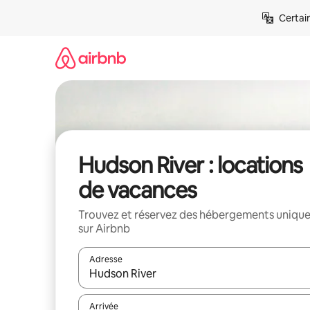
Aller
Certai
directement
au
contenu
Hudson River : locations
de vacances
Trouvez et réservez des hébergements uniqu
sur Airbnb
Adresse
Lorsque les résultats s'affichent, utilisez les flèc
Arrivée