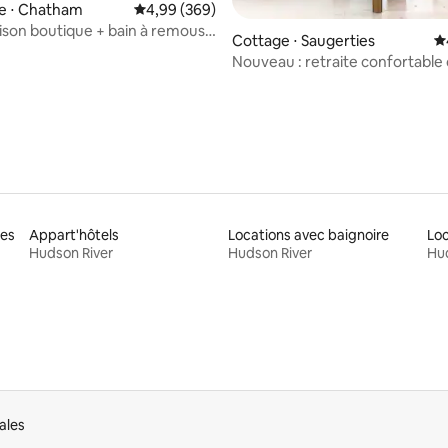
e ⋅ Chatham
Évaluation moyenne sur la base de 369 commen
4,99 (369)
sur la base de 28 commentaires : 5 sur 5
ison boutique + bain à remous
Cottage ⋅ Saugerties
É
pied de la rue principale
Nouveau : retraite confortable 
grange à quelques minutes de
Woodstock
tes
Appart'hôtels
Locations avec baignoire
Loc
Hudson River
Hudson River
Hud
ales