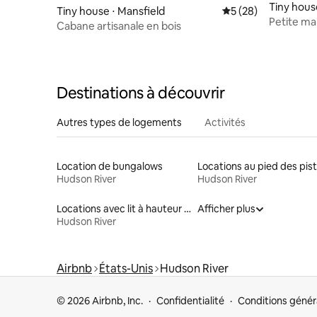
Tiny hous
Tiny house ⋅ Mansfield
Évaluation moyenne 
5 (28)
Petite ma
Cabane artisanale en bois
privé - à 
Destinations à découvrir
Autres types de logements
Activités
Location de bungalows
Locations au pied des pis
Hudson River
Hudson River
Locations avec lit à hauteur adaptée
Afficher plus
Hudson River
Airbnb
États-Unis
Hudson River
© 2026 Airbnb, Inc.
Confidentialité
Conditions génér