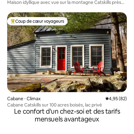
Maison idyllique avec vue sur la montagne Catskills près
de Windham
Coup de cœur voyageurs
Coups de cœur voyageurs les plus appréciés
Cabane ⋅ Climax
Évaluation mo
4,95 (82)
Cabane Catskills sur 100 acres boisés, lac privé
Le confort d'un chez-soi et des tarifs
mensuels avantageux