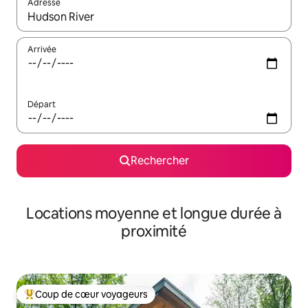
Adresse
Lorsque les résultats s'affichent, utilisez les flèches vers le hau
Arrivée
Départ
Rechercher
Locations moyenne et longue durée à
proximité
Coup de cœur voyageurs
Coups de cœur voyageurs les plus appréciés