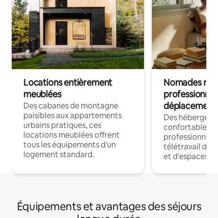
Locations entièrement
Nomades num
meublées
professionnel
déplacement
Des cabanes de montagne
paisibles aux appartements
Des hébergem
urbains pratiques, ces
confortables p
locations meublées offrent
professionnels
tous les équipements d'un
télétravail dis
logement standard.
et d'espaces de
Équipements et avantages des séjours