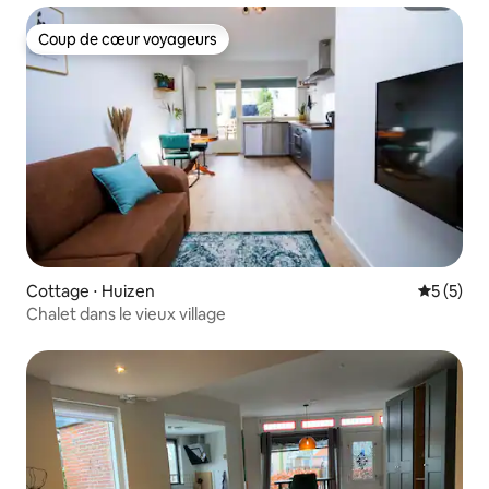
Coup de cœur voyageurs
Coup de cœur voyageurs
Cottage ⋅ Huizen
Évaluatio
5 (5)
Chalet dans le vieux village