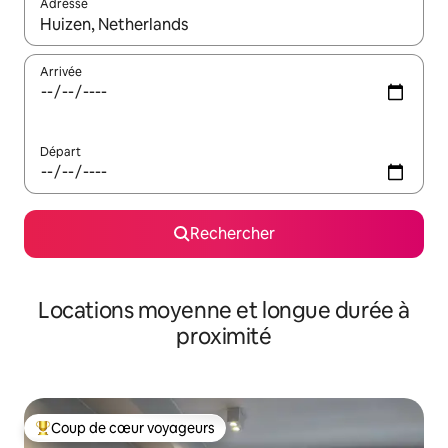
Adresse
Lorsque les résultats s'affichent, utilisez les flèches vers le hau
Arrivée
Départ
Rechercher
Locations moyenne et longue durée à
proximité
Coup de cœur voyageurs
Coups de cœur voyageurs les plus appréciés