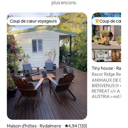
plus encore.
Coup de cœur voyageurs
Coup de cœur 
Coup de cœur voyageurs
Coups de cœur vo
Tiny house ⋅ Razo
Razor Ridge Retrea
Animaux accepté
ANIMAUX DE CO
BIENVENUS !!! « 
RETREAT »/« A LIT
AUSTRIA » est le 
dans la région de 
« Tiny House » con
située dans un cad
brousse sur une pr
dans les chaînes R
Maison d'hôtes ⋅ Rydalmere
Évaluation moyenne sur la base 
4,94 (133)