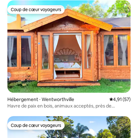
Coup de cœur voyageurs
Coup de cœur voyageurs
Hébergement ⋅ Wentworthville
Évaluation mo
4,91 (57)
Havre de paix en bois, animaux acceptés, près de
Parramatta
Coup de cœur voyageurs
Coup de cœur voyageurs