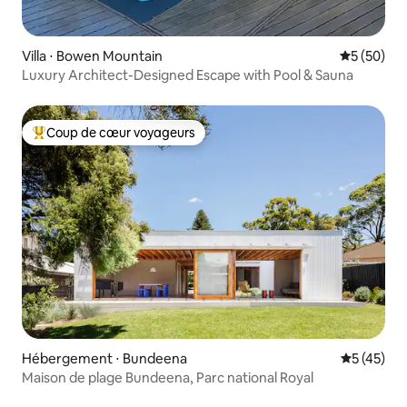
Villa ⋅ Bowen Mountain
Évaluation
5 (50)
Luxury Architect-Designed Escape with Pool & Sauna
Coup de cœur voyageurs
Coups de cœur voyageurs les plus appréciés
Hébergement ⋅ Bundeena
Évaluation
5 (45)
Maison de plage Bundeena, Parc national Royal