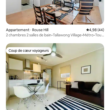
Appartement ⋅ Rouse Hill
Évaluation mo
4,98 (44)
2 chambres 2 salles de bain•Tallawong Village•Métro•Tout
neuf•Coucher de soleil
Coup de cœur voyageurs
Coup de cœur voyageurs