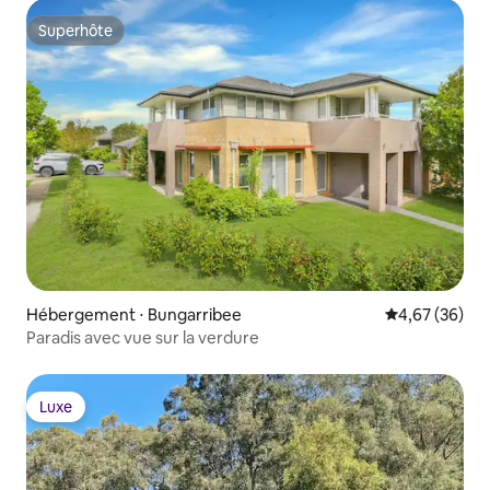
Superhôte
Superhôte
Hébergement ⋅ Bungarribee
Évaluation mo
4,67 (36)
Paradis avec vue sur la verdure
Luxe
Luxe