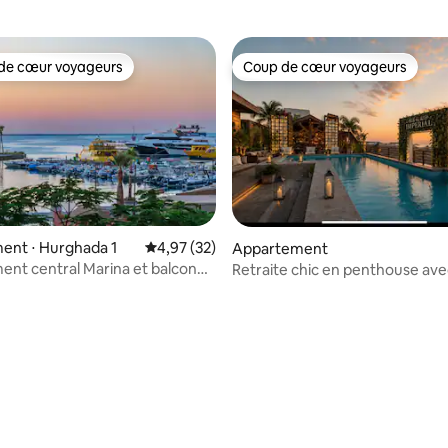
de cœur voyageurs
Coup de cœur voyageurs
 cœur voyageurs les plus appréciés
Coup de cœur voyageurs
ent ⋅ Hurghada 1
Évaluation moyenne sur la base de 32 comme
4,97 (32)
Appartement
nt central Marina et balcon
Retraite chic en penthouse ave
sur la mer
El Gouna
e sur la base de 4 commentaires : 5 sur 5