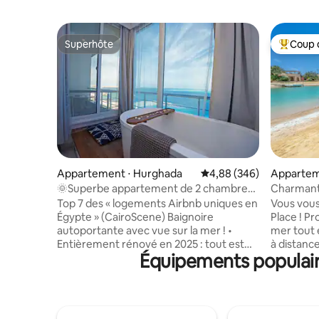
Superhôte
Coup 
Superhôte
Coups de
Appartement ⋅ Hurghada
Évaluation moyenne sur 
4,88 (346)
Appartem
🌞Superbe appartement de 2 chambres
Charmant
avec vue sur la mer dans le ❤️
dans le c
Top 7 des « logements Airbnb uniques en
Vous vous
d'Hurghada
Égypte » (CairoScene) Baignoire
Place ! Pr
autoportante avec vue sur la mer ! •
mer tout 
Entièrement rénové en 2025 : tout est
à distanc
Équipements populair
neuf et élégant • Vue imprenable sur la
animée et
mer : depuis le balcon, le lit, le canapé, la
L'apparte
baignoire et même la douche 🌊 •
2 salles 
Machine à café Philips (café premium
dispose d
illimité) • Télévision connectée Samsung
vous pour