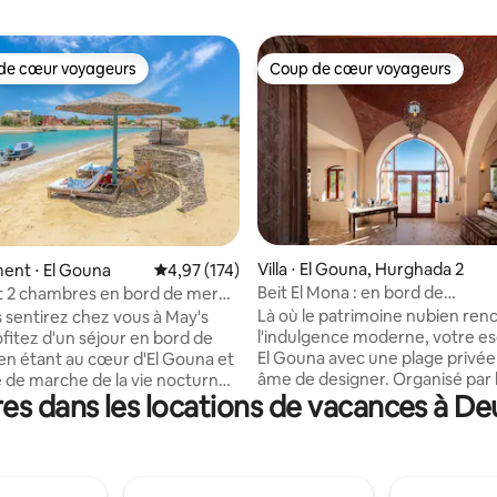
de cœur voyageurs
Coup de cœur voyageurs
 cœur voyageurs les plus appréciés
Coup de cœur voyageurs
Villa ⋅ El Gouna, Hurghada 2
la base de 346 commentaires : 4,88 sur 5
ent ⋅ El Gouna
Évaluation moyenne sur la base de 174 comme
4,97 (174)
Beit El Mona : en bord de
 2 chambres en bord de mer
mer | Nesty Hospitality
entre de Gouna
Là où le patrimoine nubien ren
 sentirez chez vous à May's
l'indulgence moderne, votre e
ofitez d'un séjour en bord de
El Gouna avec une plage privée
en étant au cœur d'El Gouna et
âme de designer. Organisé par le célèbre
e de marche de la vie nocturne
es dans les locations de vacances à 
architecte d'intérieur égyptien
 des restaurants.
Mona Hussein, cette villa associ
ment confortable de 2 lits et
courbes douces et les texture
de bain au rez-de-chaussée
du patrimoine nubien à une él
'une terrasse spacieuse où
épurée et contemporaine. Ima
rez profiter de votre café et de