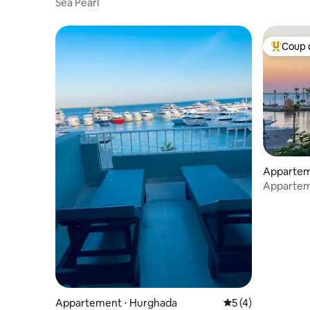
ghada 2
Sea Pearl
Coup 
Coups de
Appartem
Apparteme
avec vue 
Appartement ⋅ Hurghada
Évaluation moyenn
5 (4)