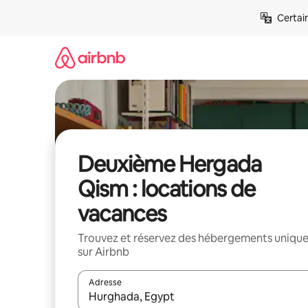
Aller
Certai
directement
au
contenu
Deuxième Hergada
Qism : locations de
vacances
Trouvez et réservez des hébergements uniqu
sur Airbnb
Adresse
Lorsque les résultats s'affichent, utilisez les flèc