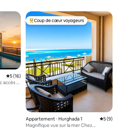
Coup de cœur voyageurs
Coups de cœur voyageurs les plus appréciés
ntaires : 4,97 sur 5
Évaluation moyenne sur la base de 16 commentaires : 5 sur 5
5 (16)
c accès à
Appartement ⋅ Hurghada 1
Évaluation moyenn
5 (9)
Magnifique vue sur la mer Chez
Jenny/plage GRATUITE