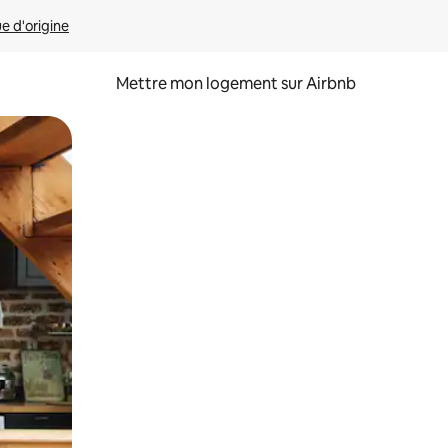
ue d'origine
Mettre mon logement sur Airbnb
sant glisser.