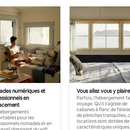
des numériques et
Vous allez vous y plaire
essionnels en
Parfois, l'hébergement fai
voyage. Qu'il s'agisse de
acement
cabanes à flanc de falais
hébergements
de péniches tranquilles, 
rtables pour les
locations sont dotées de
ssionnels nomades et en
caractéristiques uniques
ravail disposant du wifi