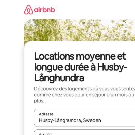
Aller
directement
au
contenu
Locations moyenne et
longue durée à Husby-
Långhundra
Découvrez des logements où vous vous sente
comme chez vous pour un séjour d'un mois ou
plus.
Adresse
Lorsque les résultats s'affichent, utilisez les flèc
Arrivée