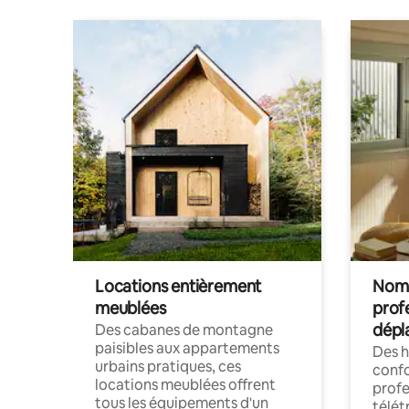
Locations entièrement
Noma
meublées
prof
dépl
Des cabanes de montagne
paisibles aux appartements
Des 
urbains pratiques, ces
confo
locations meublées offrent
profe
tous les équipements d'un
télét