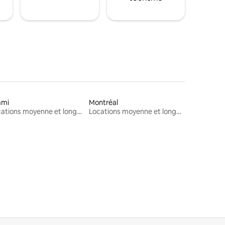
ami
Montréal
Locations moyenne et longue durée
Locations moyenne et longue durée