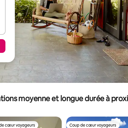
tions moyenne et longue durée à prox
de cœur voyageurs
Coup de cœur voyageurs
 cœur voyageurs les plus appréciés
Coup de cœur voyageurs