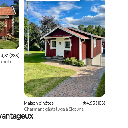
valuation moyenne sur la base de 238 commentaires : 4,81 sur 5
4,81 (238)
ckholm
ntaires : 4,97 sur 5
Maison d'hôtes
Évaluation moyenne sur
4,95 (105)
Charmant gäststuga à Sigtuna
avantageux