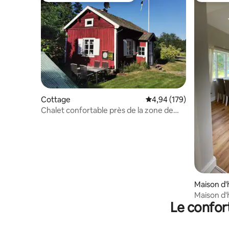
Cottage
Évaluation moyenne sur 
4,94 (179)
Chalet confortable près de la zone de
baignade
Maison d'
Maison d'
Le confor