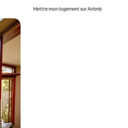
Mettre mon logement sur Airbnb
sant glisser.