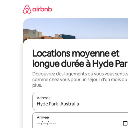
Aller
directement
au
contenu
Locations moyenne et
longue durée à Hyde Par
Découvrez des logements où vous vous sente
comme chez vous pour un séjour d'un mois ou
plus.
Adresse
Lorsque les résultats s'affichent, utilisez les flèc
Arrivée