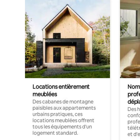
Locations entièrement
Noma
meublées
prof
dépl
Des cabanes de montagne
paisibles aux appartements
Des 
urbains pratiques, ces
confo
locations meublées offrent
profe
tous les équipements d'un
télét
logement standard.
et d'