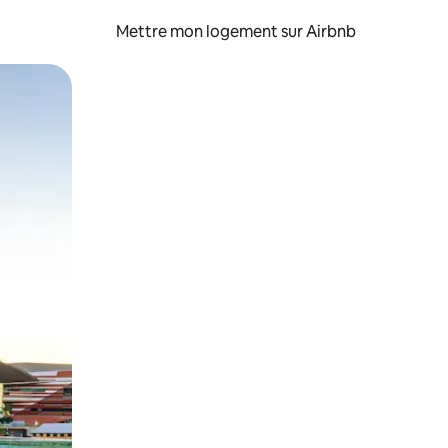
Mettre mon logement sur Airbnb
sant glisser.