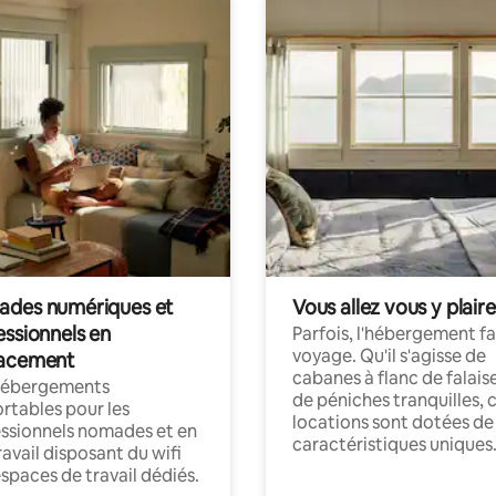
des numériques et
Vous allez vous y plaire
essionnels en
Parfois, l'hébergement fai
voyage. Qu'il s'agisse de
acement
cabanes à flanc de falais
hébergements
de péniches tranquilles, 
rtables pour les
locations sont dotées de
ssionnels nomades et en
caractéristiques uniques
ravail disposant du wifi
espaces de travail dédiés.