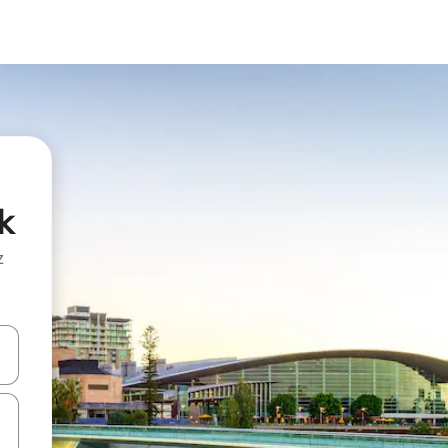
k
z
hes vers le haut et vers le bas pour les parcourir ou en appuyant et en fai