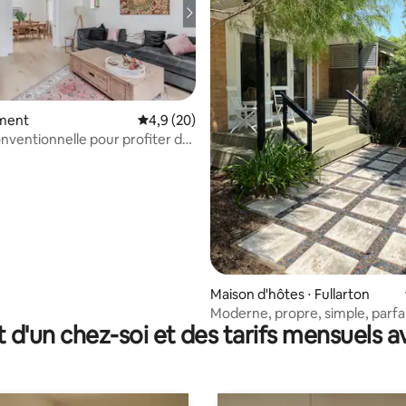
ment
Évaluation moyenne sur la base de 20 comm
4,9 (20)
nventionnelle pour profiter du
e sur la base de 9 commentaires : 5 sur 5
ie d'UnleyPark
Maison d'hôtes ⋅ Fullarton
Moderne, propre, simple, parfai
t d'un chez-soi et des tarifs mensuels 