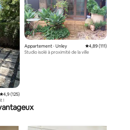
entaires : 4,9 sur 5
Appartement ⋅ Unley
Évaluation moyenne sur
4,89 (111)
Studio isolé à proximité de la ville
Évaluation moyenne sur la base de 125 commentaires : 4,9 sur 5
4,9 (125)
t !
avantageux