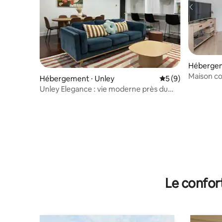
Héberge
Maison co
Hébergement ⋅ Unley
Évaluation moyenn
5 (9)
style de v
Unley Elegance : vie moderne près du
quartier central des affaires d'Adélaïde
Le confor