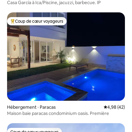
Casa García à Ica/Piscine, jacuzzi, barbecue. IP
Coup de cœur voyageurs
Coups de cœur voyageurs les plus appréciés
Hébergement ⋅ Paracas
Évaluation mo
4,98 (42)
Maison baie paracas condominium oasis. Première
Coup de cœur voyageurs