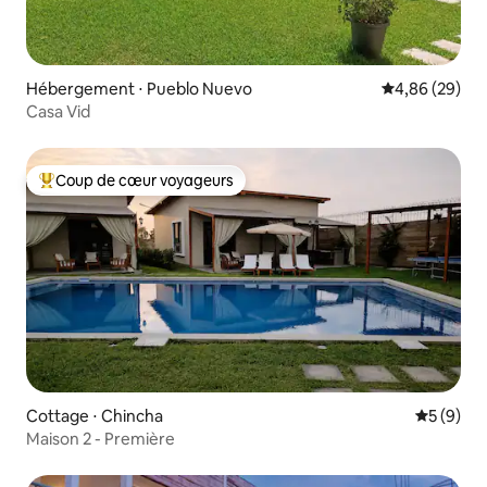
Hébergement ⋅ Pueblo Nuevo
Évaluation mo
4,86 (29)
Casa Vid
Coup de cœur voyageurs
Coups de cœur voyageurs les plus appréciés
Cottage ⋅ Chincha
Évaluatio
5 (9)
Maison 2 - Première