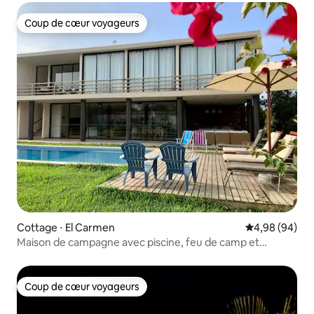
Coup de cœur voyageurs
Coup de cœur voyageurs
Cottage ⋅ El Carmen
Évaluation mo
4,98 (94)
Maison de campagne avec piscine, feu de camp et
animaux acceptés
Coup de cœur voyageurs
Coup de cœur voyageurs