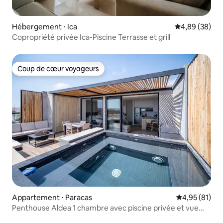
Hébergement ⋅ Ica
Évaluation mo
4,89 (38)
Copropriété privée Ica-Piscine Terrasse et grill
Coup de cœur voyageurs
Coup de cœur voyageurs
Appartement ⋅ Paracas
Évaluation mo
4,95 (81)
Penthouse Aldea 1 chambre avec piscine privée et vue
pour 2