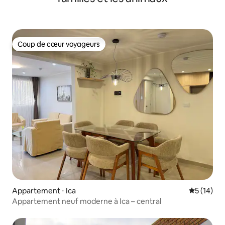
Coup de cœur voyageurs
Coup de cœur voyageurs
Appartement ⋅ Ica
Évaluation
5 (14)
Appartement neuf moderne à Ica – central