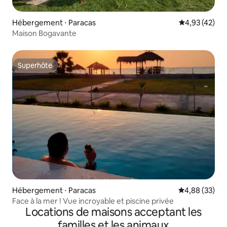
Hébergement ⋅ Paracas
Évaluation mo
4,93 (42)
Maison Bogavante
Superhôte
Superhôte
Hébergement ⋅ Paracas
Évaluation mo
4,88 (33)
Face à la mer ! Vue incroyable et piscine privée
Locations de maisons acceptant les
familles et les animaux