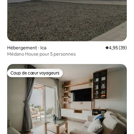
Hébergement ⋅ Ica
Évaluation mo
4,95 (39)
Médano House pour 5 personnes
Coup de cœur voyageurs
Coup de cœur voyageurs