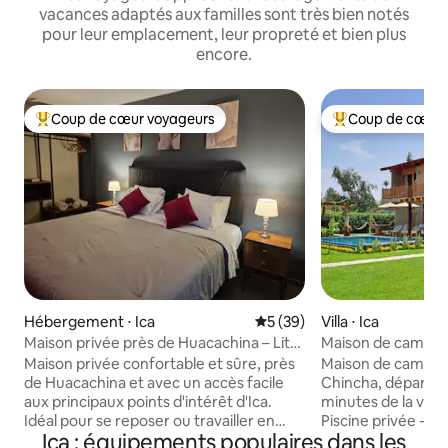
vacances adaptés aux familles sont très bien notés
pour leur emplacement, leur propreté et bien plus
encore.
Coup de cœur voyageurs
Coup de cœur 
Coups de cœur voyageurs les plus appréciés
Coups de cœur vo
Hébergement ⋅ Ica
Évaluation moyenne sur la b
5 (39)
Villa ⋅ Ica
Maison privée près de Huacachina – Lit
Maison de campag
King – Clim
Chincha
Maison privée confortable et sûre, près
Maison de campag
de Huacachina et avec un accès facile
Chincha, départem
aux principaux points d'intérêt d'Ica.
minutes de la ville
Idéal pour se reposer ou travailler en
Piscine privée - J
Ica : équipements populaires dans les
toute tranquillité. Il dispose de 2
pour 8 personnes 