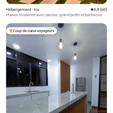
Hébergement ⋅ Ica
Évaluation m
4,9 (60)
Maison moderne avec piscine, grand jardin et barbecue
Coup de cœur voyageurs
Coups de cœur voyageurs les plus appréciés