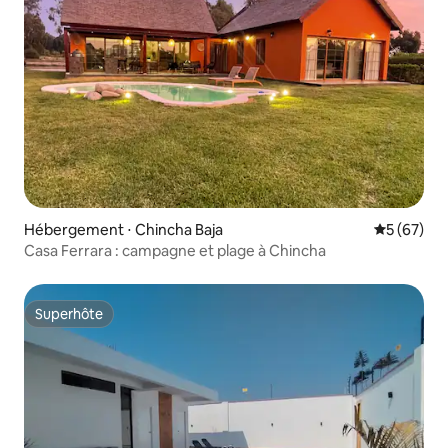
Hébergement ⋅ Chincha Baja
Évaluation
5 (67)
Casa Ferrara : campagne et plage à Chincha
Superhôte
Superhôte