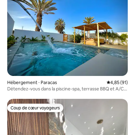
Hébergement ⋅ Paracas
Évaluation mo
4,85 (91)
Détendez-vous dans la piscine-spa, terrasse BBQ et A/C
Paracas
Coup de cœur voyageurs
Coup de cœur voyageurs