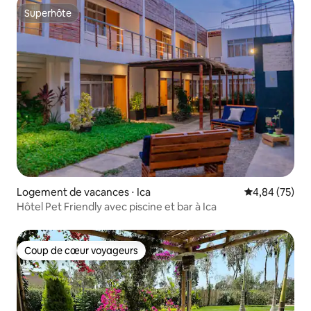
Superhôte
Superhôte
Logement de vacances ⋅ Ica
Évaluation mo
4,84 (75)
Hôtel Pet Friendly avec piscine et bar à Ica
Coup de cœur voyageurs
Coup de cœur voyageurs