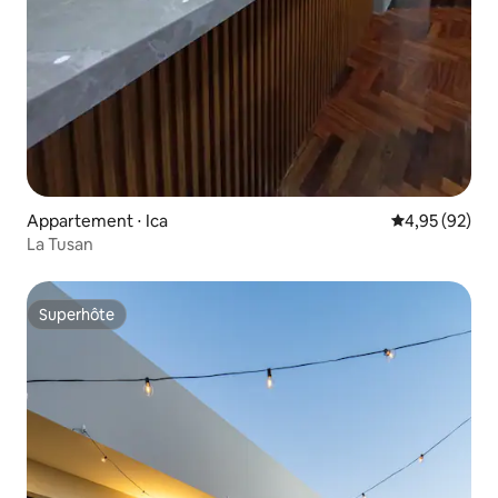
Appartement ⋅ Ica
Évaluation mo
4,95 (92)
La Tusan
Superhôte
Superhôte