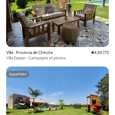
Villa ⋅ Provincia de Chincha
Évaluation mo
4,92 (71)
Villa Espejo - Campagne et piscine
Superhôte
Superhôte