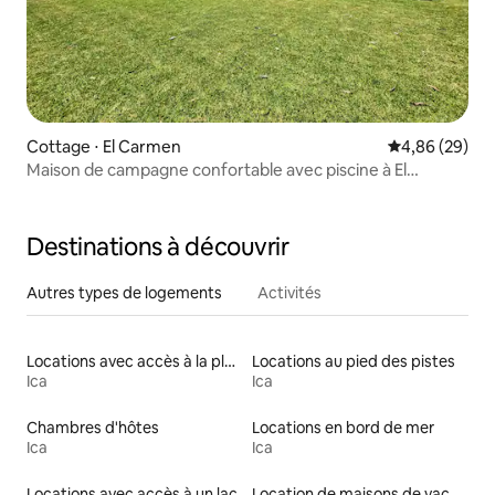
Cottage ⋅ El Carmen
Évaluation mo
4,86 (29)
Maison de campagne confortable avec piscine à El
Carmen
Destinations à découvrir
Autres types de logements
Activités
Locations avec accès à la plage
Locations au pied des pistes
Ica
Ica
Chambres d'hôtes
Locations en bord de mer
Ica
Ica
Locations avec accès à un lac
Location de maisons de vacances