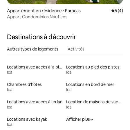
Appartement en résidence ⋅ Paracas
Évaluatio
5 (4)
Appart Condominios Náuticos
Destinations à découvrir
Autres types de logements
Activités
Locations avec accès à la plage
Locations au pied des pistes
Ica
Ica
Chambres d'hôtes
Locations en bord de mer
Ica
Ica
Locations avec accès à un lac
Location de maisons de vacances
Ica
Ica
Locations avec kayak
Afficher plus
Ica