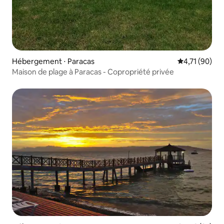
Hébergement ⋅ Paracas
Évaluation mo
4,71 (90)
Maison de plage à Paracas - Copropriété privée