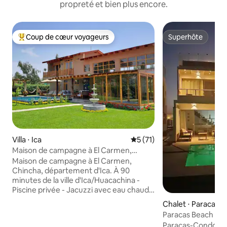
propreté et bien plus encore.
Coup de cœur voyageurs
Superhôte
Coups de cœur voyageurs les plus appréciés
Superhôte
Villa ⋅ Ica
Évaluation moyenne sur la b
5 (71)
Maison de campagne à El Carmen,
Chincha
Maison de campagne à El Carmen,
Chincha, département d'Ica. À 90
minutes de la ville d'Ica/Huacachina -
Piscine privée - Jacuzzi avec eau chaude
pour 8 personnes - Espace feu de camp
Chalet ⋅ Paracas
-Espace barbecue, four artisanal, salle à
Paracas Beach - M
manger -Hamacs, lit sauteur, balançoire
piscine, jacuzzi
Paracas-Condominio Ná