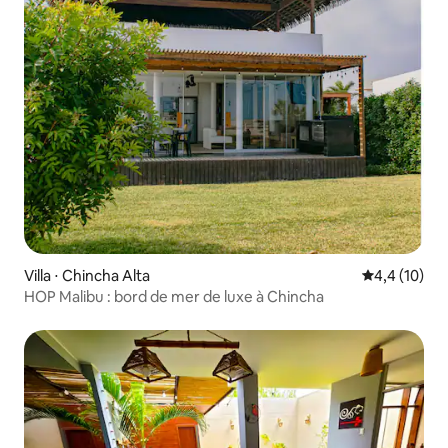
Villa ⋅ Chincha Alta
Évaluation m
4,4 (10)
HOP Malibu : bord de mer de luxe à Chincha