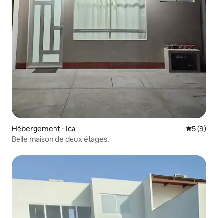
Hébergement ⋅ Ica
Évaluatio
5 (9)
Belle maison de deux étages.