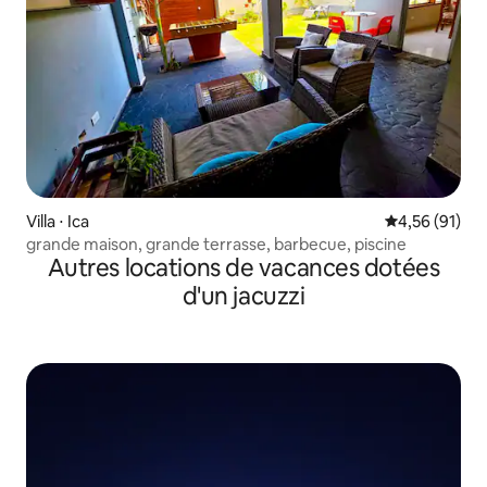
Villa ⋅ Ica
Évaluation mo
4,56 (91)
grande maison, grande terrasse, barbecue, piscine
Autres locations de vacances dotées
d'un jacuzzi