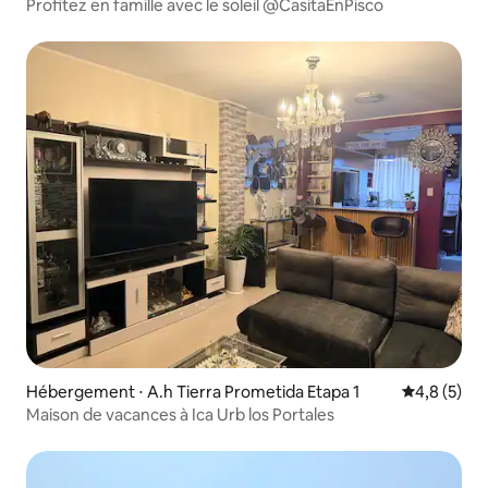
Profitez en famille avec le soleil @CasitaEnPisco
Hébergement ⋅ A.h Tierra Prometida Etapa 1
Évaluation 
4,8 (5)
Maison de vacances à Ica Urb los Portales