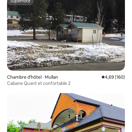
Superhôte
Superhôte
Chambre d'hôtel ⋅ Mullan
Évaluation moy
4,69 (160)
Cabane Quant et confortable 2