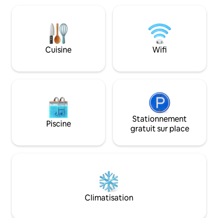
Ignorer ces conditions entraînera des
réservez pour le l
frais élevés. Nous vous remercions pour
sur la partie infér
votre coopération.
propriété. Cet end
pour 2, une cuisin
commode, un canap
Cuisine
Wifi
une climatisation,
de lion et un matel
espace est grand 
Stationnement
Piscine
gratuit sur place
Climatisation