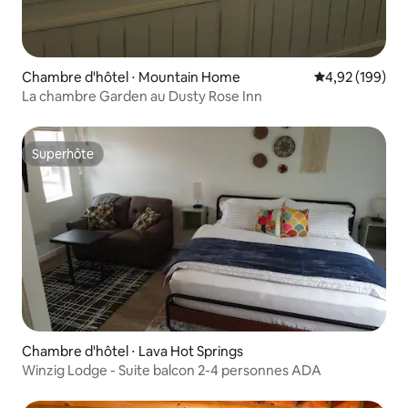
Chambre d'hôtel ⋅ Mountain Home
Évaluation moy
4,92 (199)
La chambre Garden au Dusty Rose Inn
Superhôte
Superhôte
Chambre d'hôtel ⋅ Lava Hot Springs
Winzig Lodge - Suite balcon 2-4 personnes ADA