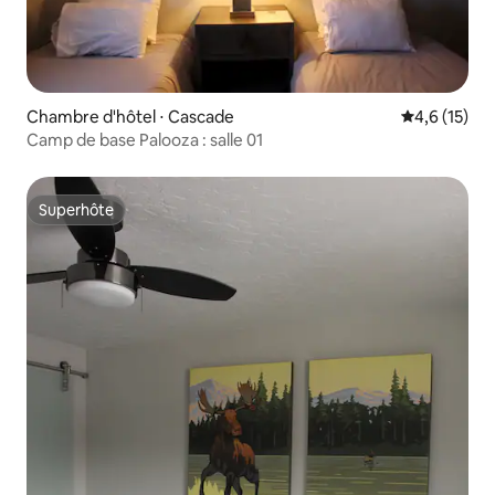
Chambre d'hôtel ⋅ Cascade
Évaluation m
4,6 (15)
Camp de base Palooza : salle 01
Superhôte
Superhôte