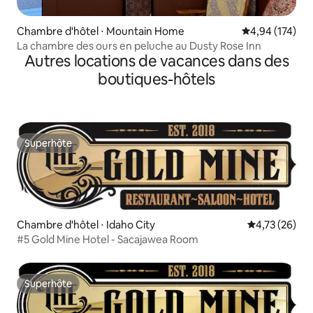
Chambre d'hôtel ⋅ Mountain Home
Évaluation moy
4,94 (174)
La chambre des ours en peluche au Dusty Rose Inn
Autres locations de vacances dans des
boutiques-hôtels
Superhôte
Superhôte
Chambre d'hôtel ⋅ Idaho City
Évaluation mo
4,73 (26)
#5 Gold Mine Hotel - Sacajawea Room
Superhôte
Superhôte