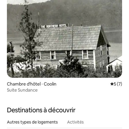
Chambre d'hôtel ⋅ Coolin
Évaluatio
5 (7)
Suite Sundance
Destinations à découvrir
Autres types de logements
Activités