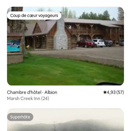
Coup de cœur voyageurs
Coup de cœur voyageurs
Chambre d'hôtel ⋅ Albion
Évaluation mo
4,93 (57)
Marsh Creek Inn (24)
Superhôte
Superhôte