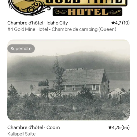
Chambre d'hôtel ⋅ Idaho City
Évaluation m
4,7 (10)
#4 Gold Mine Hotel - Chambre de camping (Queen)
Superhôte
Superhôte
Chambre d'hôtel ⋅ Coolin
Évaluation mo
4,75 (56)
Kalispell Suite