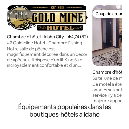
Superhôte
Coup de cœur vo
Superhôte
Coup de cœur vo
Chambre d'hôtel ⋅ Idaho City
Évaluation moyenne sur la base
4,74 (82)
#2 Gold Mine Hotel - Chambre Fishing
(King)
Notre salle de pêche est
magnifiquement décorée dans un décor
de «pêche». Il dispose d'un lit King Size
incroyablement confortable et d'un
canapé convertible pour les voyageurs
Chambre d'hôtel ⋅
supplémentaires. Des activités tout au
Suite lune de mie
long de l'année sont présentes tout au
Motel
Ce motel a été co
long de chaque saison. Terminez votre
années soixante-di
journée dans notre restaurant/salon
service il y a des
familial à proximité pour de la bonne
majeure apporte 
nourriture et des boissons, et des
Équipements populaires dans les
minutieuse des t
divertissements. ENREGISTREMENT À
mélangées à une 
boutiques-hôtels à Idaho
CÔTÉ AU BARBECUE ET SALON DE LA
montagne, cet end
MINE D'OR Il est interdit d'apporter des
aucun autre que v
animaux de compagnie et de fumer.
dans la petite ville d'