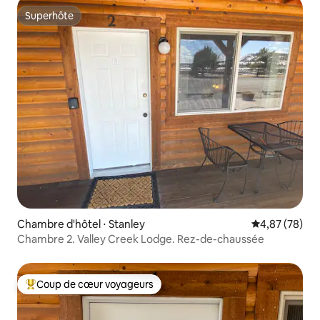
Superhôte
Superhôte
Chambre d'hôtel ⋅ Stanley
Évaluation mo
4,87 (78)
Chambre 2. Valley Creek Lodge. Rez-de-chaussée
Coup de cœur voyageurs
Coups de cœur voyageurs les plus appréciés