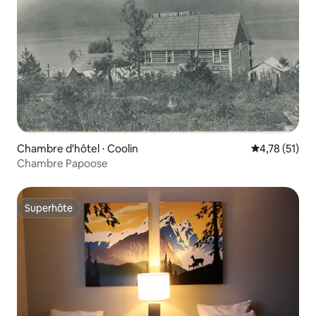
Chambre d'hôtel ⋅ Coolin
Évaluation mo
4,78 (51)
Chambre Papoose
Superhôte
Superhôte