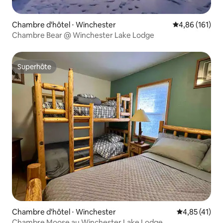
Chambre d'hôtel ⋅ Winchester
Évaluation moy
4,86 (161)
Chambre Bear @ Winchester Lake Lodge
Superhôte
Superhôte
Chambre d'hôtel ⋅ Winchester
Évaluation mo
4,85 (41)
Chambre Moose au Winchester Lake Lodge.