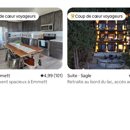
de cœur voyageurs
Coup de cœur voyageurs
 cœur voyageurs les plus appréciés
Coups de cœur voyageurs les p
la base de 276 commentaires : 4,89 sur 5
mmett
Évaluation moyenne sur la base de 101 comme
4,99 (101)
Suite ⋅ Sagle
ent spacieux à Emmett
Retraite au bord du lac, accès a
vue sur la montagne