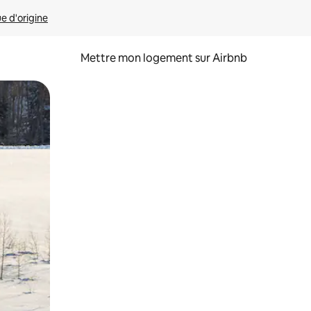
ue d'origine
Mettre mon logement sur Airbnb
sant glisser.