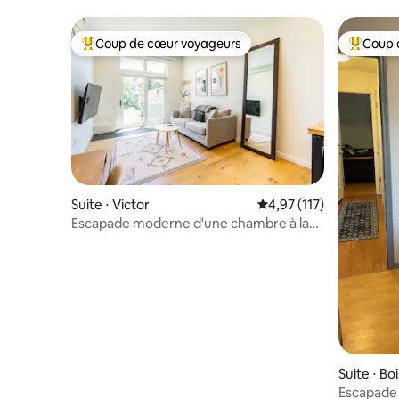
Coup de cœur voyageurs
Coup 
Coups de cœur voyageurs les plus appréciés
Coups de
Suite ⋅ Victor
Évaluation moyenne sur
4,97 (117)
Escapade moderne d'une chambre à la
montagne
Suite ⋅ Bo
Escapade 