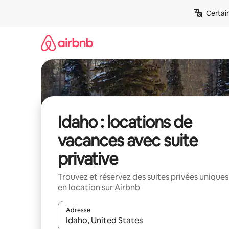
Aller
Certai
directement
au
contenu
Idaho : locations de
vacances avec suite
privative
Trouvez et réservez des suites privées uniques
en location sur Airbnb
Adresse
Lorsque les résultats s'affichent, utilisez les flèc