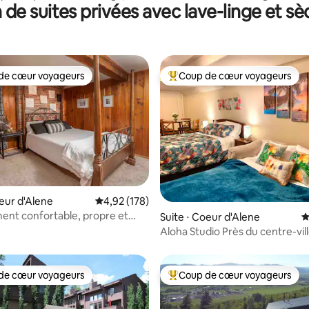
 de suites privées avec lave-linge et sè
et Eagle
chambre avec loft
de cœur voyageurs
Coup de cœur voyageurs
 cœur voyageurs les plus appréciés
Coups de cœur voyageurs les p
la base de 355 commentaires : 4,94 sur 5
oeur d'Alene
Évaluation moyenne sur la base de 178 comme
4,92 (178)
nt confortable, propre et
Suite ⋅ Coeur d'Alene
É
 excellent emplacement !
Aloha Studio Près du centre-vil
Commodités
de cœur voyageurs
Coup de cœur voyageurs
 cœur voyageurs les plus appréciés
Coups de cœur voyageurs les p