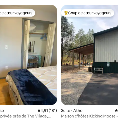
de cœur voyageurs
Coup de cœur voyageurs
 cœur voyageurs les plus appréciés
Coups de cœur voyageurs les p
 la base de 117 commentaires : 4,97 sur 5
ise
Évaluation moyenne sur la base de 181 comme
4,91 (181)
Suite ⋅ Athol
É
privée près de The Village,
Maison d'hôtes Kicking Moose 