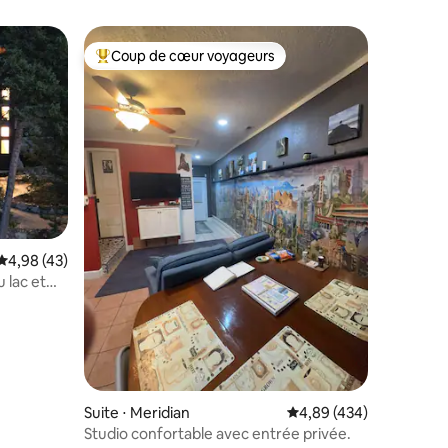
Coup de cœur voyageurs
lus appréciés
Coups de cœur voyageurs les plus appréciés
ntaires : 4,99 sur 5
Évaluation moyenne sur la base de 43 commentaires : 4,98 sur 5
4,98 (43)
u lac et
Suite ⋅ Meridian
Évaluation moyenne sur
4,89 (434)
Studio confortable avec entrée privée.