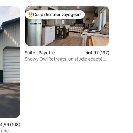
Coup de cœur voyageurs
lus appréciés
Coups de cœur voyageurs les plus appréciés
Suite ⋅ Payette
Évaluation moyenne sur
4,97 (197)
Snowy Owl Retreats, un studio adapté
aux animaux.
ntaires : 4,91 sur 5
valuation moyenne sur la base de 108 commentaires : 4,99 sur 5
4,99 (108)
- une