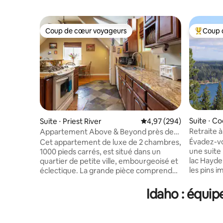
Coup de cœur voyageurs
Coup 
Coup de cœur voyageurs
Coups de
Suite ⋅ C
Suite ⋅ Priest River
Évaluation moyenne sur 
4,97 (294)
Retraite 
Appartement Above & Beyond près de
paisible a
Silverwood et Priest Lake
Évadez-vo
Cet appartement de luxe de 2 chambres,
une suite
1000 pieds carrés, est situé dans un
lac Hayden
quartier de petite ville, embourgeoisé et
les pins i
éclectique. La grande pièce comprend
l'Idaho vou
une cuisine, un salon, une salle à manger,
Commence
une entrée, une buanderie. Une
Idaho : équip
sur la ter
chambre dispose d'un lit Queen Size
journée à 
Simmons. Une chambre dispose d'un lit
du bateau
King Size, de lits jumeaux et d'un canapé-