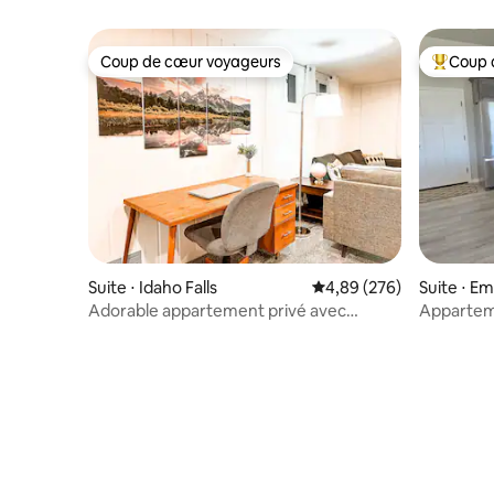
Coup de cœur voyageurs
Coup 
Coup de cœur voyageurs
Coups de
Suite ⋅ Idaho Falls
Évaluation moyenne sur 
4,89 (276)
Suite ⋅ E
Adorable appartement privé avec
Appartem
jacuzzi, lit King Size et cuisine