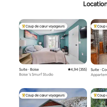
Location
Meridian 
Coup de cœur voyageurs
Coup 
Coups de cœur voyageurs les plus appréciés
Coups de
Suite ⋅ Boise
Évaluation moyenne sur 
4,94 (355)
Suite ⋅ C
Boise 's Smurf Studio
Apparteme
élégant –
Coup de cœur voyageurs
Coup 
Coups de cœur voyageurs les plus appréciés
Coups de