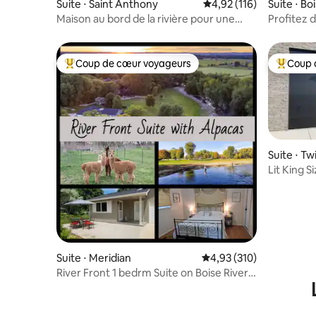
Suite ⋅ Saint Anthony
Évaluation moyenne sur
4,92 (116)
Suite ⋅ Bo
Maison au bord de la rivière pour une
Profitez 
pêche et une détente parfaites
« Penthou
Coup de cœur voyageurs
Coup 
Coups de cœur voyageurs les plus appréciés
Coups de
Suite ⋅ Twi
Lit King 
près du S
Suite ⋅ Meridian
Évaluation moyenne sur
4,93 (310)
River Front 1 bedrm Suite on Boise River!
5 Acres