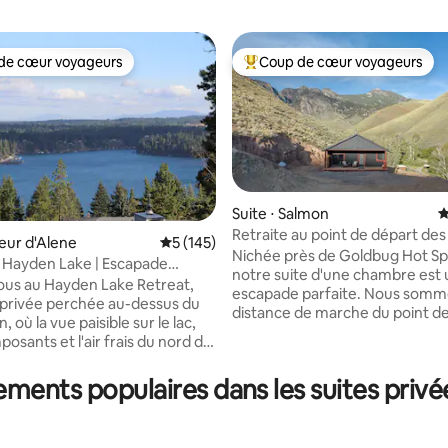
de cœur voyageurs
Coup de cœur voyageurs
 cœur voyageurs les plus appréciés
Coups de cœur voyageurs les p
Suite ⋅ Salmon
É
Retraite au point de départ de
oeur d'Alene
Évaluation moyenne sur la base de 145 co
5 (145)
la base de 294 commentaires : 4,97 sur 5
chaudes de Goldbug
Nichée près de Goldbug Hot Sp
à Hayden Lake | Escapade
notre suite d'une chambre est
vec vue sur le lac
us au Hayden Lake Retreat,
escapade parfaite. Nous somm
 privée perchée au-dessus du
distance de marche du point d
, où la vue paisible sur le lac,
du sentier Goldbug ! La suite d
mposants et l'air frais du nord de
d'un lit King Size flottant uniqu
s invitent à ralentir.
éclairage d'ambiance pour un 
z votre matinée avec un café
ements populaires dans les suites privé
réparateur. La kitchenette pit
rasse couverte, passez la
est équipée pour la préparatio
faire de la randonnée, du vélo,
de base, complétée par une ma
 ou à explorer le lac Hayden et
café et un coin repas patio ave