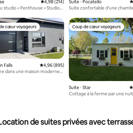
 la base de 116 commentaires : 4,92 sur 5
ise
Évaluation moyenne sur la base de 214 commen
4,98 (214)
Suite ⋅ Pocatello
É
du studio « Penthouse » Studio
Suite confortable d'une chamb
se »
une salle de bain, une cheminé
foyer extérieur
de cœur voyageurs
Coup de cœur voyageurs
 cœur voyageurs les plus appréciés
Coup de cœur voyageurs
n Falls
Évaluation moyenne sur la base de 895 commen
4,96 (895)
Size dans une maison moderne
nake River Canyon
Suite ⋅ Star
É
Cottage à la ferme par une nuit
 la base de 310 commentaires : 4,93 sur 5
Location de suites privées avec terrass