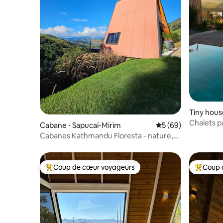
Tiny house
Chalets pa
Cabane ⋅ Sapucaí-Mirim
Évaluation moyenne 
5 (69)
luxuriante
Cabanes Kathmandu Floresta - nature,
belle vue
Coup de cœur voyageurs
Coup 
Coups de cœur voyageurs les plus appréciés
Coups de