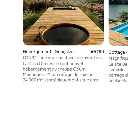
Hébergement ⋅ Gonçalves
Évaluation moyenne
5 (10)
Cottage ⋅
OTIUM : une vue spectaculaire avec tout
Magnifiqu
le confort
La Casa Oslo est le tout nouvel
Le site Be
hébergement du groupe Otium
spéciale, 
Mantiqueira™ : un refuge de luxe de
barrage d'
24 000 m², stratégiquement situé entre
de São Pa
Gonçalves et São Bento do Sapucaí. Nous
accessible
disposons d'un générateur industriel,
l'État de 
d'une connexion Internet par fibre
Senna, Ca
optique et de Starlink, ainsi que d'un 4x4
Don Pedro
disponible en cas de conditions
24 000 mè
météorologiques difficiles. Notre
verger, u
aménagement paysager a été conçu
loisirs, u
pour garantir l'intimité de nos quatre
balcon g