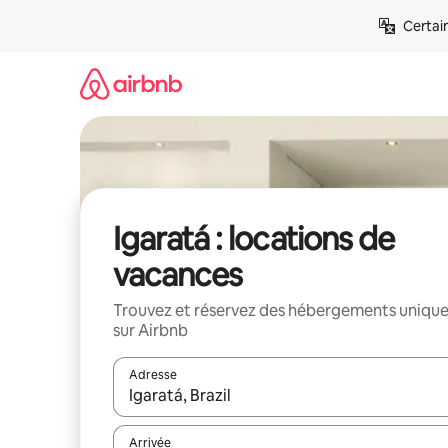
Aller
Certai
directement
au
contenu
Igaratá : locations de
vacances
Trouvez et réservez des hébergements uniqu
sur Airbnb
Adresse
Lorsque les résultats s'affichent, utilisez les flèc
Arrivée