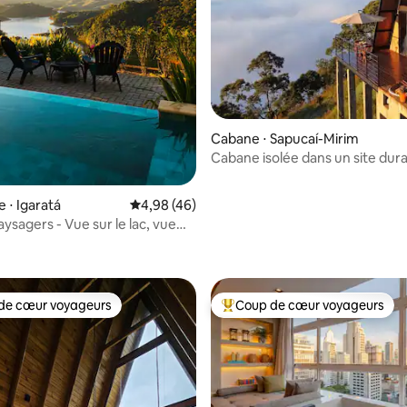
Cabane ⋅ Sapucaí-Mirim
Cabane isolée dans un site dur
 ⋅ Igaratá
Évaluation moyenne sur la base de 46 comme
4,98 (46)
ysagers - Vue sur le lac, vue
sur la base de 69 commentaires : 5 sur 5
 !
de cœur voyageurs
Coup de cœur voyageurs
 cœur voyageurs les plus appréciés
Coups de cœur voyageurs les p