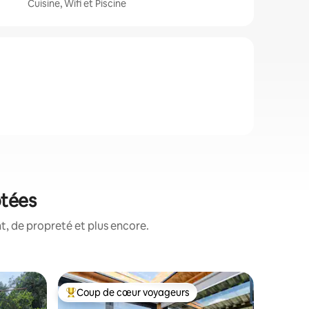
Cuisine, Wifi et Piscine
otées
, de propreté et plus encore.
Conteneur
Coup de cœur voyageurs
Coup de
Coups de cœur voyageurs les plus appréciés
Coup de
á
Container