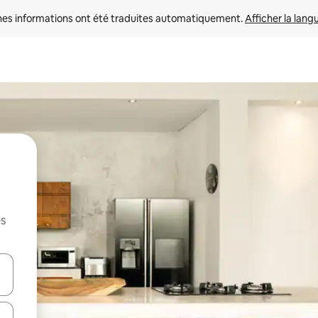
nes informations ont été traduites automatiquement. 
Afficher la lang
es
hes vers le haut et vers le bas pour les parcourir ou en appuyant et en fai