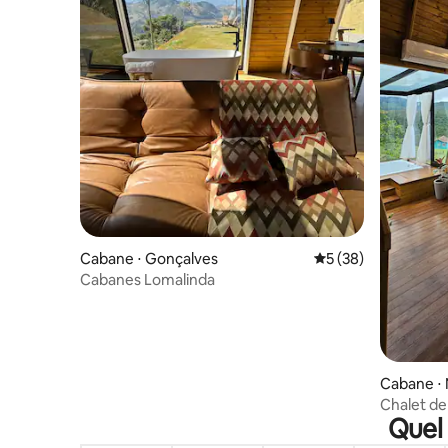
Cabane ⋅ Gonçalves
Évaluation moyenne 
5 (38)
Cabanes Lomalinda
Cabane ⋅ 
Chalet de
Quel 
cheminée 