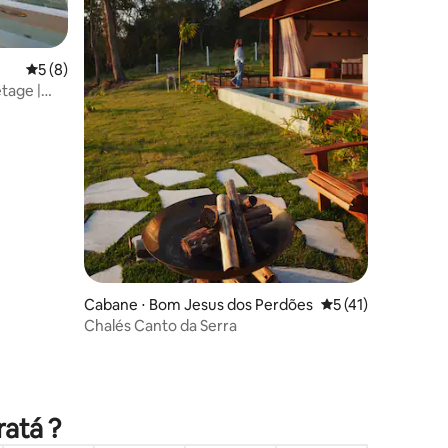
Évaluation moyenne sur la base de 8 commentaires : 5 sur 5
5 (8)
tage |
Cabane ⋅ Bom Jesus dos Perdões
Évaluation moyenne
5 (41)
Chalés Canto da Serra
taires : 4,96 sur 5
ratá ?