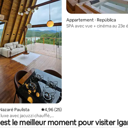
Appartement ⋅ República
SPA avec vue + cinéma au 23e é
Centre-ville SP
sur la base de 38 commentaires : 5 sur 5
Nazaré Paulista
Évaluation moyenne sur la base de 25 commen
4,96 (25)
 luxe avec jacuzzi chauffé,
est le meilleur moment pour visiter Iga
et lac