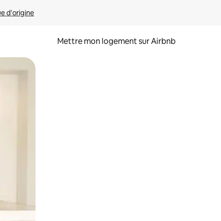
ue d'origine
Mettre mon logement sur Airbnb
sant glisser.