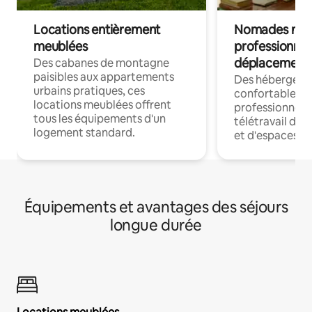
Locations entièrement
Nomades num
meublées
professionnel
déplacement
Des cabanes de montagne
paisibles aux appartements
Des hébergem
urbains pratiques, ces
confortables p
locations meublées offrent
professionnels
tous les équipements d'un
télétravail dis
logement standard.
et d'espaces de
Équipements et avantages des séjours
longue durée