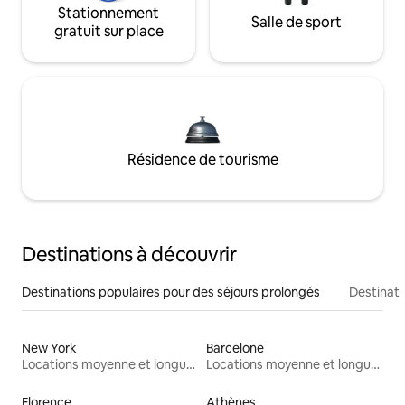
Stationnement
Salle de sport
gratuit sur place
Résidence de tourisme
Destinations à découvrir
Destinations populaires pour des séjours prolongés
Destinati
New York
Barcelone
Locations moyenne et longue durée
Locations moyenne et longue durée
Florence
Athènes