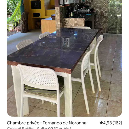
Chambre privée ⋅ Fernando de Noronha
Évaluation moy
4,93 (162)
Casa di Betão - Suite 02 (Double)