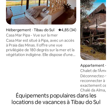
Hébergement ⋅ Tibau do Sul
Évaluation moyenne sur la base
4,85 (34)
Casa Mar Pipa - Vue sur la mer
Casa Mar est situé à Pipa, avec un accès
à Praia das Minas. Il offre une vue
privilégiée de 180 degrés sur la mer et la
végétation indigène. Elle dispose d'une
piscine et d'un espace gastronomique,
de 2 suites avec vue sur la mer, de la
Appartement ⋅ Tib
climatisation., lits King size, linge de
Chalet de l'Âme (C
maison haut de gamme. 1 salle de bain
Déconnectez-vou
sociale. Salon avec télévision 65",
reconnecter à vo
environnement intégré avec salle à
exactement ce qui
manger et cuisine équipée. Services
Chalé da Alma, un 
supplémentaires externalisés : chef,
Équipements populaires dans les
charme à Pipa. En pleine nature, au son
massage, petit déjeuner. REMARQUE :
du vent et avec l'
locations de vacances à Tibau do Sul
lorsqu'elle est louée pour 1 couple, nous
paradis, le Chalé d
avons 1 suite ouverte. La maison ne sera
idéal pour ceux qu
PAS partagée avec d'autres voyageurs