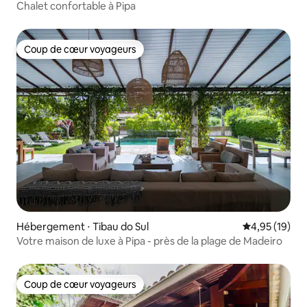
Chalet confortable à Pipa
Coup de cœur voyageurs
Coup de cœur voyageurs
Hébergement ⋅ Tibau do Sul
Évaluation mo
4,95 (19)
Votre maison de luxe à Pipa - près de la plage de Madeiro
Coup de cœur voyageurs
Coup de cœur voyageurs