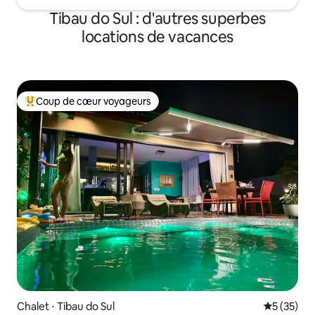
Tibau do Sul : d'autres superbes
locations de vacances
Coup de cœur voyageurs
Coups de cœur voyageurs les plus appréciés
Chalet ⋅ Tibau do Sul
Évaluation
5 (35)