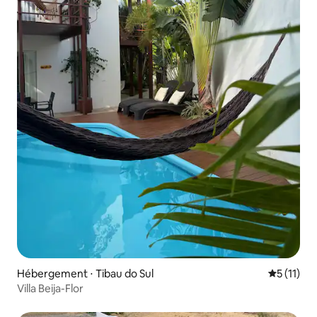
Hébergement ⋅ Tibau do Sul
Évaluatio
5 (11)
Villa Beija-Flor