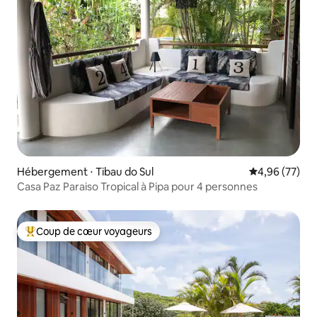
Hébergement ⋅ Tibau do Sul
Évaluation mo
4,96 (77)
Casa Paz Paraiso Tropical à Pipa pour 4 personnes
Coup de cœur voyageurs
Coups de cœur voyageurs les plus appréciés