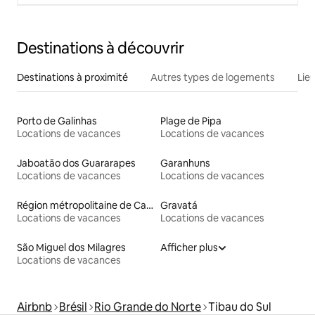
Destinations à découvrir
Destinations à proximité
Autres types de logements
Lie
Porto de Galinhas
Plage de Pipa
Locations de vacances
Locations de vacances
Jaboatão dos Guararapes
Garanhuns
Locations de vacances
Locations de vacances
Région métropolitaine de Campina Grande
Gravatá
Locations de vacances
Locations de vacances
São Miguel dos Milagres
Afficher plus
Locations de vacances
Airbnb
Brésil
Rio Grande do Norte
Tibau do Sul