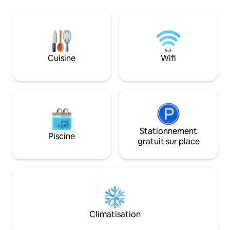
calme, le confort 
authentiques. Ici, 
pensé pour vous acc
vous détendre et f
une expérience inoubliab
minutes seulement
Cuisine
Wifi
plages de la régio
profiter du meilleu
Stationnement
Piscine
gratuit sur place
Climatisation