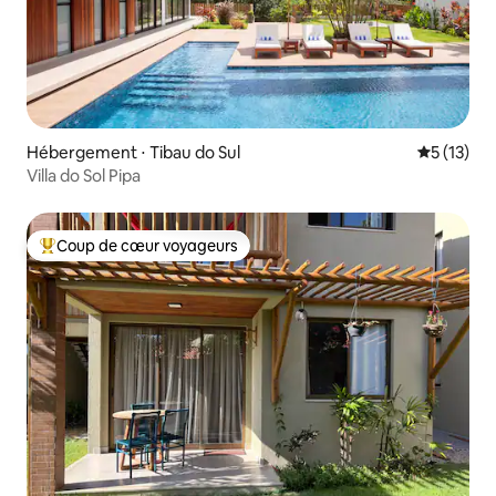
Hébergement ⋅ Tibau do Sul
Évaluation
5 (13)
Villa do Sol Pipa
Coup de cœur voyageurs
Coups de cœur voyageurs les plus appréciés