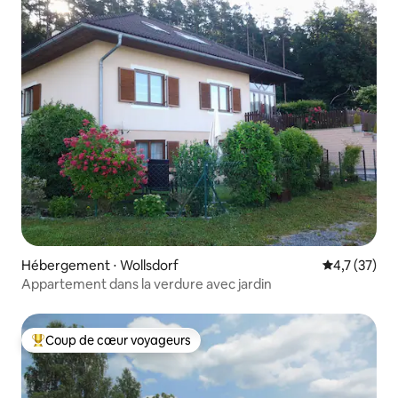
Hébergement ⋅ Wollsdorf
Évaluation m
4,7 (37)
Appartement dans la verdure avec jardin
Coup de cœur voyageurs
Coups de cœur voyageurs les plus appréciés