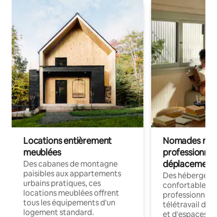
Locations entièrement
Nomades num
meublées
professionnel
déplacement
Des cabanes de montagne
paisibles aux appartements
Des hébergem
urbains pratiques, ces
confortables p
locations meublées offrent
professionnels
tous les équipements d'un
télétravail dis
logement standard.
et d'espaces de