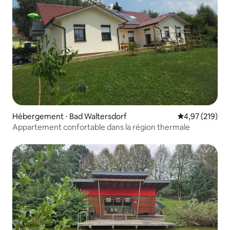
Hébergement ⋅ Bad Waltersdorf
Évaluation moy
4,97 (219)
Appartement confortable dans la région thermale