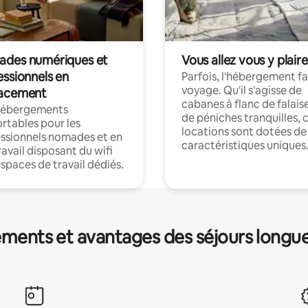
des numériques et
Vous allez vous y plaire
essionnels en
Parfois, l'hébergement fai
voyage. Qu'il s'agisse de
acement
cabanes à flanc de falais
hébergements
de péniches tranquilles, 
rtables pour les
locations sont dotées de
ssionnels nomades et en
caractéristiques uniques
ravail disposant du wifi
espaces de travail dédiés.
ments et avantages des séjours longu