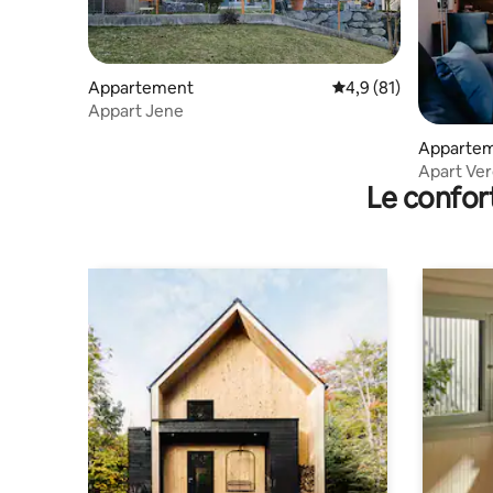
Appartement
Évaluation moyenne s
4,9 (81)
Appart Jene
Apparte
Apart Ver
Le confor
exclusive