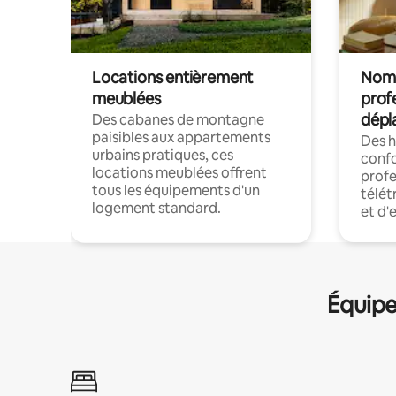
Locations entièrement
Noma
meublées
prof
dépl
Des cabanes de montagne
paisibles aux appartements
Des 
urbains pratiques, ces
confo
locations meublées offrent
profe
tous les équipements d'un
télét
logement standard.
et d'
Équipe