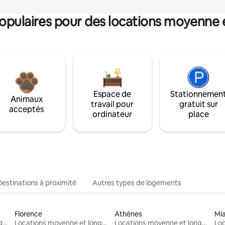
pulaires pour des locations moyenne 
Espace de
Stationnemen
Animaux
travail pour
gratuit sur
acceptés
ordinateur
place
Destinations à proximité
Autres types de logements
Florence
Athènes
Mi
Locations moyenne et longue durée
Locations moyenne et longue durée
Locations moyenne et longue durée