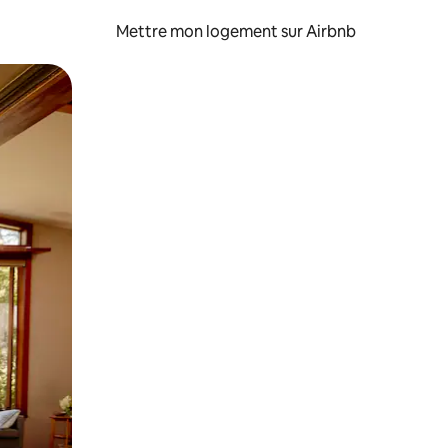
Mettre mon logement sur Airbnb
sant glisser.