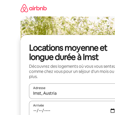
Aller
directement
au
contenu
Locations moyenne et
longue durée à Imst
Découvrez des logements où vous vous sente
comme chez vous pour un séjour d'un mois ou
plus.
Adresse
Lorsque les résultats s'affichent, utilisez les flèc
Arrivée