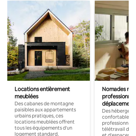
Locations entièrement
Nomades num
meublées
professionnel
déplacement
Des cabanes de montagne
paisibles aux appartements
Des hébergem
urbains pratiques, ces
confortables p
locations meublées offrent
professionnels
tous les équipements d'un
télétravail dis
logement standard.
et d'espaces de