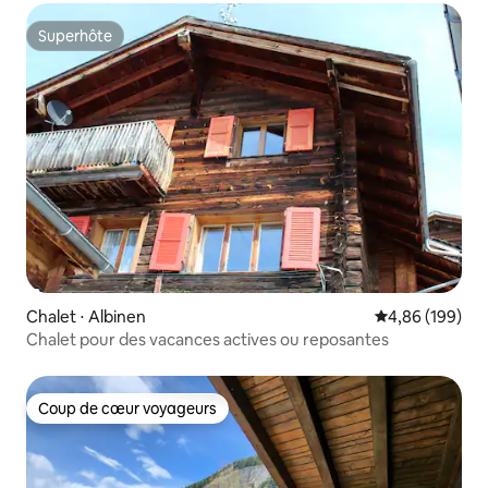
Superhôte
Superhôte
Chalet ⋅ Albinen
Évaluation moy
4,86 (199)
Chalet pour des vacances actives ou reposantes
Coup de cœur voyageurs
Coup de cœur voyageurs