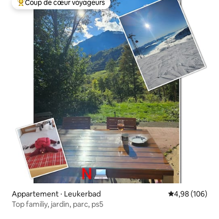
Coup de cœur voyageurs
Coups de cœur voyageurs les plus appréciés
Appartement ⋅ Leukerbad
Évaluation moy
4,98 (106)
Top familiy, jardin, parc, ps5