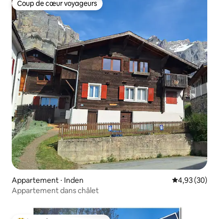
Coup de cœur voyageurs
Coup de cœur voyageurs
Appartement ⋅ Inden
Évaluation mo
4,93 (30)
Appartement dans châlet