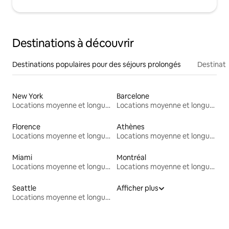
Destinations à découvrir
Destinations populaires pour des séjours prolongés
Destinati
New York
Barcelone
Locations moyenne et longue durée
Locations moyenne et longue durée
Florence
Athènes
Locations moyenne et longue durée
Locations moyenne et longue durée
Miami
Montréal
Locations moyenne et longue durée
Locations moyenne et longue durée
Seattle
Afficher plus
Locations moyenne et longue durée