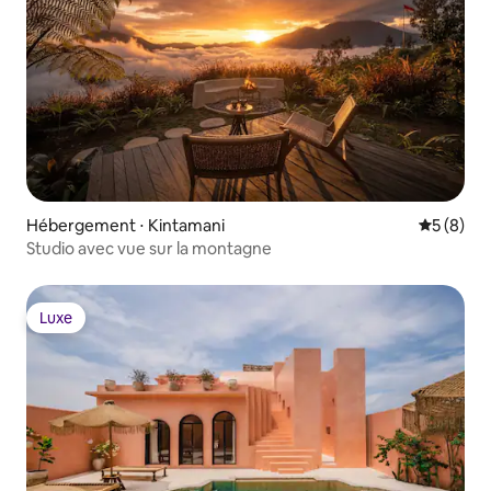
Hébergement ⋅ Kintamani
Évaluatio
5 (8)
Studio avec vue sur la montagne
Luxe
Luxe