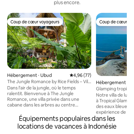
plus encore.
Coup de cœur voyageurs
Coup de cœur vo
Coup de cœur voyageurs
Coup de cœur vo
Hébergement ⋅ Ubud
Évaluation moyenne sur la base
4,96 (77)
The Jungle Romance by Rice Fields – Villa
Hébergement ⋅ Nu
à Ubud
Dans l'air de la jungle, où le temps
Glamping tropical •
ralentit. Bienvenue à The Jungle
vue sur la mer
Notre villa de lun
Romance, une villa privée dans une
à Tropical Glampi
cabane dans les arbres au centre
des eaux bleues cri
d'Ubud, au milieu des cocotiers, avec
expérience de luxe
des rizières d'un côté et la jungle tout
Équipements populaires dans les
nature. C'est un fa
autour. Réveillez-vous avec une lumière
créateurs de cont
locations de vacances à Indonésie
douce à travers les baies vitrées.
raison de la vue su
Détendez-vous dans le hamac en filet