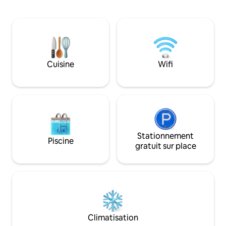
équipements supp
au-dessus du parc. Prenez un bain dans
Réservation compl
une baignoire extérieure en pierre, au
profil Airbnb (cliq
milieu des fougères. Endormez-vous au
pour trouver 2 au
chant des oiseaux et à la pluie. L'espace
à proximité. Ce que nous offrons : Vue à
est calme et impeccable, entretenu par
180 ° sur l'océan B
une équipe locale réputée pour sa
amoureux Petite piscine Gran
Cuisine
Wifi
gentillesse. À dix minutes de la ville,
À 5 minutes de Di
assez loin pour profiter du silence.
déjeuner gratuit C
chambre
Stationnement
Piscine
gratuit sur place
Climatisation