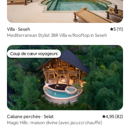
Villa ⋅ Seseh
Évaluatio
5 (11)
Mediterranean Stylist 3BR Villa w/Rooftop in Seseh
Coup de cœur voyageurs
Coup de cœur voyageurs
Cabane perchée ⋅ Selat
Évaluation mo
4,95 (82)
Magic Hills : maison divine (avec jacuzzi chauffé)