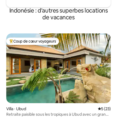
Indonésie : d'autres superbes locations
de vacances
Coup de cœur voyageurs
Coups de cœur voyageurs les plus appréciés
Villa ⋅ Ubud
Évaluation
5 (23)
Retraite paisible sous les tropiques à Ubud avec un grand