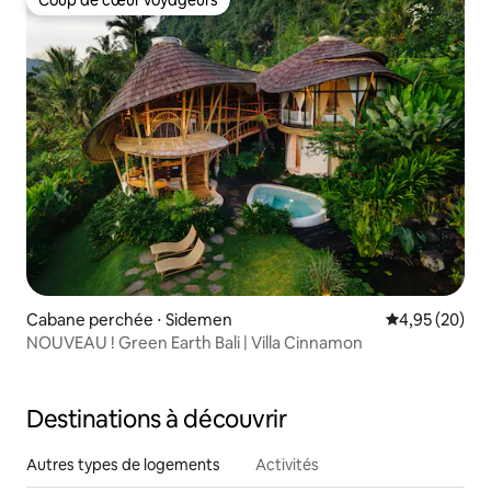
Coup de cœur voyageurs
Coup de cœur voyageurs
Cabane perchée ⋅ Sidemen
Évaluation mo
4,95 (20)
NOUVEAU ! Green Earth Bali | Villa Cinnamon
Destinations à découvrir
Autres types de logements
Activités