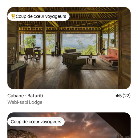
jardin
Coup de cœur voyageurs
Coups de cœur voyageurs les plus appréciés
Cabane ⋅ Baturiti
Évaluation
5 (22)
Wabi-sabi Lodge
Coup de cœur voyageurs
Coup de cœur voyageurs