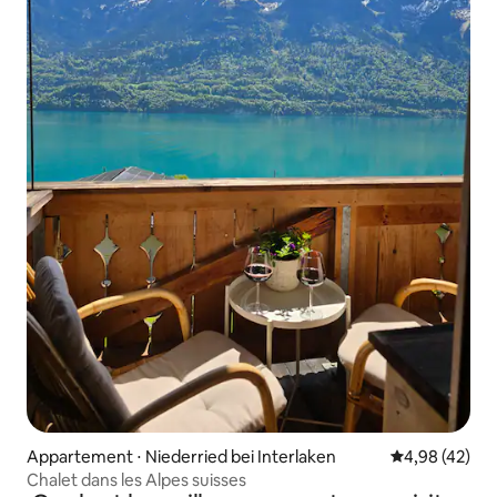
Appartement ⋅ Niederried bei Interlaken
Évaluation mo
4,98 (42)
Chalet dans les Alpes suisses