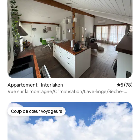
Appartement ⋅ Interlaken
Évaluation
5 (78)
Vue sur la montagne/Climatisation/Lave-linge/Sèche-
linge/Central/Calme/Lac
Coup de cœur voyageurs
Coup de cœur voyageurs