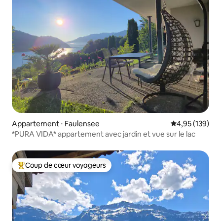
Appartement ⋅ Faulensee
Évaluation moy
4,95 (139)
*PURA VIDA* appartement avec jardin et vue sur le lac
Coup de cœur voyageurs
Coups de cœur voyageurs les plus appréciés