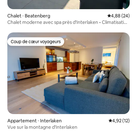
Chalet ⋅ Beatenberg
Évaluation mo
4,88 (24)
Chalet moderne avec spa près d'Interlaken • Climatisation
• Jacuzzi
Coup de cœur voyageurs
Coup de cœur voyageurs
Appartement ⋅ Interlaken
Évaluation mo
4,92 (12)
Vue sur la montagne d'Interlaken