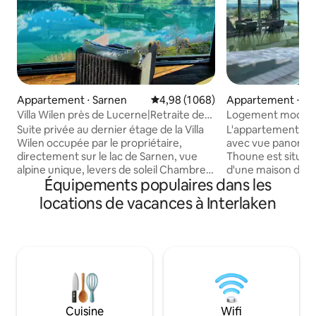
Appartement ⋅ Sarnen
Évaluation moyenne sur la base de
4,98 (1 068)
Appartement ⋅ Kr
Villa Wilen près de Lucerne|Retraite de
Logement modern
luxe au bord du lac
panoramique sur l
Suite privée au dernier étage de la Villa
L'appartement co
Wilen occupée par le propriétaire,
avec vue panorami
directement sur le lac de Sarnen, vue
Thoune est situé 
alpine unique, levers de soleil Chambre
d'une maison de 
Équipements populaires dans les
spacieuse avec home cinéma, salon
rénovée. Il est sit
panoramique, grande cuisine et salle de
calme du village et
locations de vacances à Interlaken
bain (tous les espaces privés). Pour 3 à
pour des excursio
5 personnes, une chambre privée
et les lacs. Idéal 
supplémentaire avec salle de bain est
avec vue sur le lac
fournie un étage en dessous (accès par
grand barbecue ave
ascenseur - espace partagé). Accès au
Incl. carte panora
lac et au jardin, paddle, parking gratuit et
À proximité : gare
WiFi. Enfants acceptés, petits chiens
Dorf/Post (4 minut
uniquement. Le plus populaire Airbnb
village, terrain de
Cuisine
Wifi