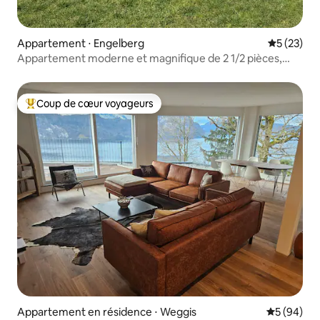
Appartement ⋅ Engelberg
Évaluation
5 (23)
Appartement moderne et magnifique de 2 1/2 pièces,
emplacement calme
Coup de cœur voyageurs
Coups de cœur voyageurs les plus appréciés
Appartement en résidence ⋅ Weggis
Évaluation
5 (94)