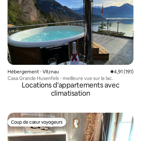
Hébergement ⋅ Vitznau
Évaluation moy
4,91 (191)
Casa Grande Husenfels - meilleure vue sur le lac.
Locations d'appartements avec
climatisation
Coup de cœur voyageurs
Coup de cœur voyageurs