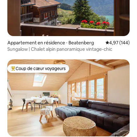
Appartement en résidence ⋅ Beatenberg
Évaluation moy
4,97 (144)
Sungalow | Chalet alpin panoramique vintage-chic
Coup de cœur voyageurs
Coups de cœur voyageurs les plus appréciés