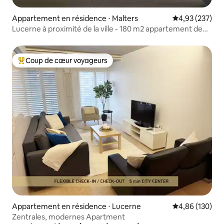
Appartement en résidence ⋅ Malters
Évaluation moy
4,93 (237)
Lucerne à proximité de la ville - 180 m2 appartement de
luxe dans la verdure
Coup de cœur voyageurs
Coups de cœur voyageurs les plus appréciés
Appartement en résidence ⋅ Lucerne
Évaluation moy
4,86 (130)
Zentrales, modernes Apartment