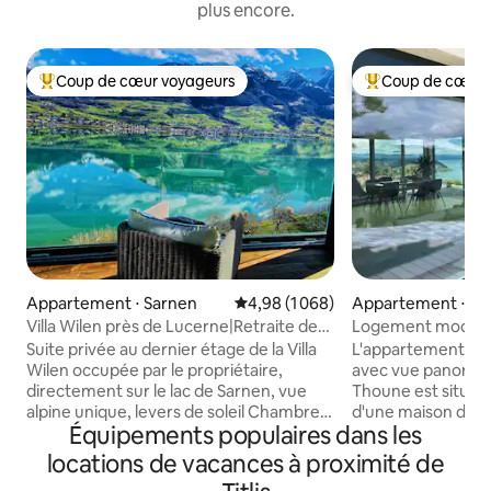
plus encore.
Coup de cœur voyageurs
Coup de cœur 
Coups de cœur voyageurs les plus appréciés
Coups de cœur vo
Appartement ⋅ Sarnen
Évaluation moyenne sur la base de
4,98 (1 068)
Appartement ⋅ Kr
Villa Wilen près de Lucerne|Retraite de
Logement modern
luxe au bord du lac
panoramique sur l
Suite privée au dernier étage de la Villa
L'appartement co
Wilen occupée par le propriétaire,
avec vue panorami
directement sur le lac de Sarnen, vue
Thoune est situé 
alpine unique, levers de soleil Chambre
d'une maison de 
Équipements populaires dans les
spacieuse avec home cinéma, salon
rénovée. Il est sit
panoramique, grande cuisine et salle de
calme du village et
locations de vacances à proximité de
bain (tous les espaces privés). Pour 3 à
pour des excursio