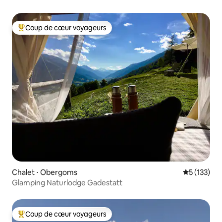
Coup de cœur voyageurs
Coups de cœur voyageurs les plus appréciés
Chalet ⋅ Obergoms
Évaluation 
5 (133)
Glamping Naturlodge Gadestatt
Coup de cœur voyageurs
Coups de cœur voyageurs les plus appréciés