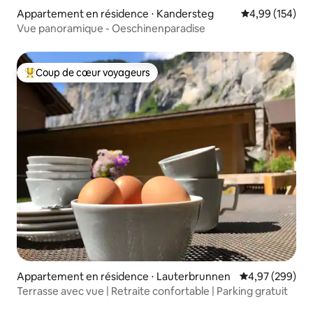
Appartement en résidence ⋅ Kandersteg
Évaluation moy
4,99 (154)
Vue panoramique - Oeschinenparadise
Coup de cœur voyageurs
Coups de cœur voyageurs les plus appréciés
Appartement en résidence ⋅ Lauterbrunnen
Évaluation moy
4,97 (299)
Terrasse avec vue | Retraite confortable | Parking gratuit