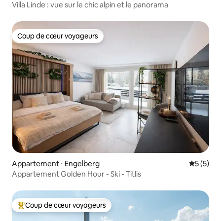
Villa Linde : vue sur le chic alpin et le panorama
Coup de cœur voyageurs
Coup de cœur voyageurs
Appartement ⋅ Engelberg
Évaluatio
5 (5)
Appartement Golden Hour - Ski - Titlis
Coup de cœur voyageurs
Coups de cœur voyageurs les plus appréciés