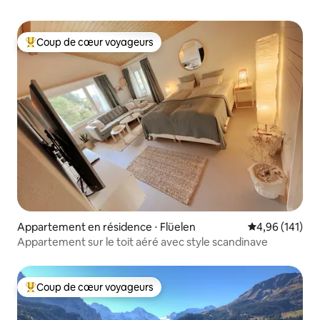
Coup de cœur voyageurs
Coups de cœur voyageurs les plus appréciés
Appartement en résidence ⋅ Flüelen
Évaluation moy
4,96 (141)
Appartement sur le toit aéré avec style scandinave
Coup de cœur voyageurs
Coups de cœur voyageurs les plus appréciés