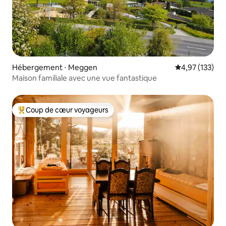
Hébergement ⋅ Meggen
Évaluation moy
4,97 (133)
Maison familiale avec une vue fantastique
Coup de cœur voyageurs
Coups de cœur voyageurs les plus appréciés