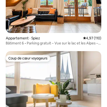
Appartement ⋅ Spiez
Évaluation moy
4,97 (110)
Bâtiment 6 • Parking gratuit – Vue sur le lac et les Alpes –
PS5
Coup de cœur voyageurs
Coup de cœur voyageurs