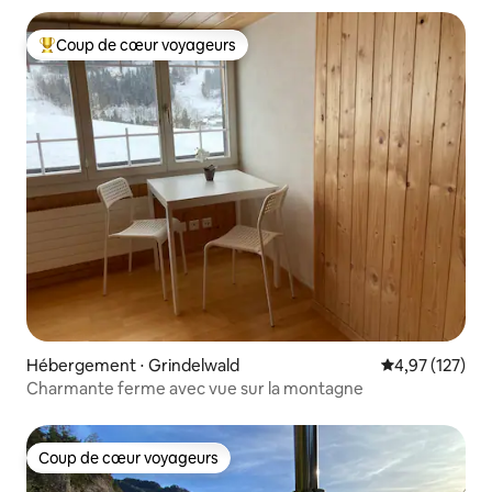
Coup de cœur voyageurs
Coups de cœur voyageurs les plus appréciés
Hébergement ⋅ Grindelwald
Évaluation moy
4,97 (127)
Charmante ferme avec vue sur la montagne
Coup de cœur voyageurs
Coup de cœur voyageurs