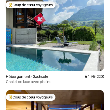
Coup de cœur voyageurs
Coups de cœur voyageurs les plus appréciés
Hébergement ⋅ Sachseln
Évaluation moy
4,95 (220)
Chalet de luxe avec piscine
Coup de cœur voyageurs
Coups de cœur voyageurs les plus appréciés