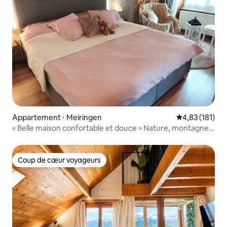
Appartement ⋅ Meiringen
Évaluation moy
4,83 (181)
« Belle maison confortable et douce » Nature, montagnes,
eau de source
Coup de cœur voyageurs
Coup de cœur voyageurs