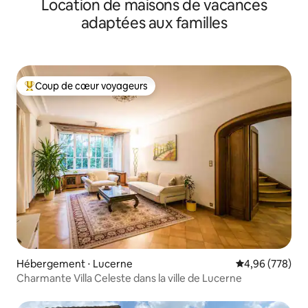
Location de maisons de vacances
adaptées aux familles
Coup de cœur voyageurs
Coups de cœur voyageurs les plus appréciés
Hébergement ⋅ Lucerne
Évaluation moy
4,96 (778)
Charmante Villa Celeste dans la ville de Lucerne