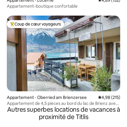
Appartement ⋅ Lucerne
Évaluation moy
4,89 (152)
Appartement-boutique confortable
Coup de cœur voyageurs
Coups de cœur voyageurs les plus appréciés
Appartement ⋅ Oberried am Brienzersee
Évaluation moy
4,98 (215)
Appartement de 4,5 pièces au bord du lac de Brienz avec
Autres superbes locations de vacances à
vue sur le lac
proximité de Titlis