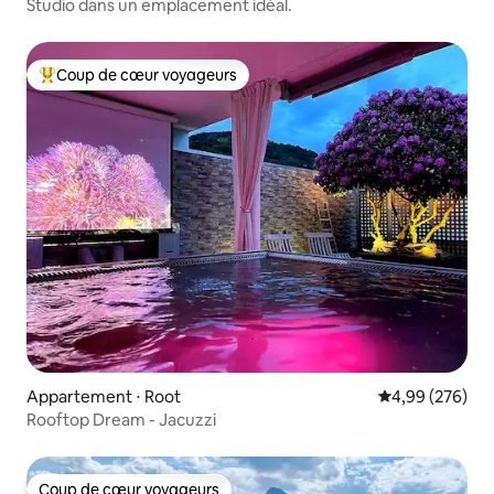
Studio dans un emplacement idéal.
Coup de cœur voyageurs
Coups de cœur voyageurs les plus appréciés
Appartement ⋅ Root
Évaluation moy
4,99 (276)
Rooftop Dream - Jacuzzi
Coup de cœur voyageurs