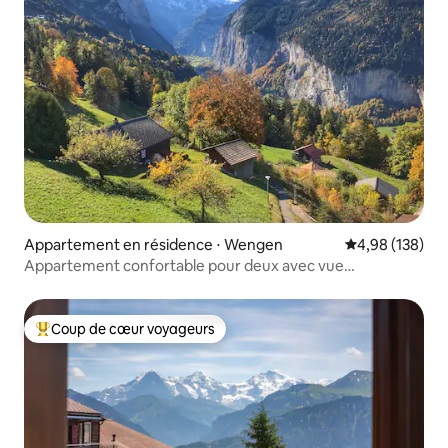
Appartement en résidence ⋅ Wengen
Évaluation moy
4,98 (138)
Appartement confortable pour deux avec vue
imprenable
Coup de cœur voyageurs
Coups de cœur voyageurs les plus appréciés