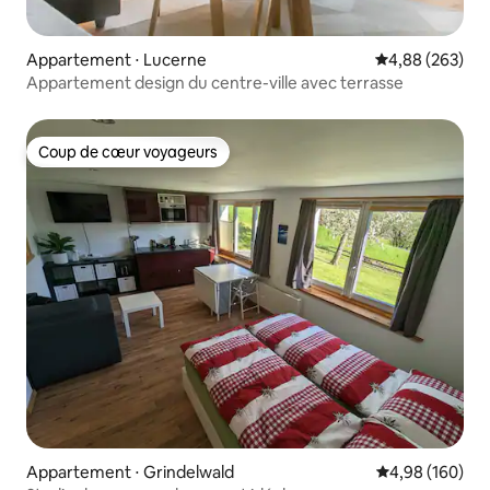
Appartement ⋅ Lucerne
Évaluation moy
4,88 (263)
Appartement design du centre-ville avec terrasse
Coup de cœur voyageurs
Coup de cœur voyageurs
Appartement ⋅ Grindelwald
Évaluation moy
4,98 (160)