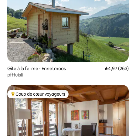
Gîte à la ferme ⋅ Ennetmoos
Évaluation moy
4,97 (263)
pfHuisli
Coup de cœur voyageurs
Coups de cœur voyageurs les plus appréciés