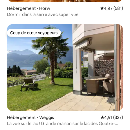
Hébergement ⋅ Horw
Évaluation moy
4,97 (581)
Dormir dans la serre avec super vue
Coup de cœur voyageurs
Coup de cœur voyageurs
Hébergement ⋅ Weggis
Évaluation moy
4,91 (327)
La vue sur le lac ! Grande maison sur le lac des Quatre-
Cantons