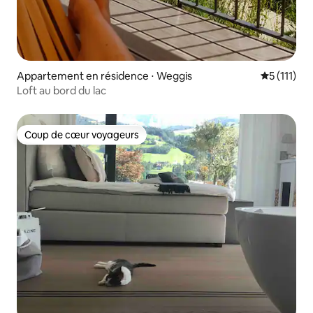
Appartement en résidence ⋅ Weggis
Évaluation
5 (111)
Loft au bord du lac
Coup de cœur voyageurs
Coup de cœur voyageurs