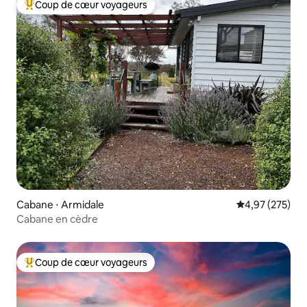
Coup de cœur voyageurs
Coups de cœur voyageurs les plus appréciés
Cabane ⋅ Armidale
Évaluation moy
4,97 (275)
Cabane en cèdre
Coup de cœur voyageurs
Coups de cœur voyageurs les plus appréciés