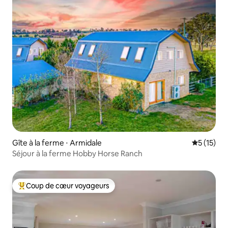
Gîte à la ferme ⋅ Armidale
Évaluation
5 (15)
Séjour à la ferme Hobby Horse Ranch
Coup de cœur voyageurs
Coups de cœur voyageurs les plus appréciés