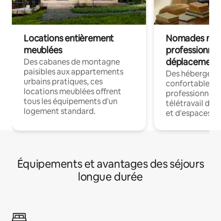
Locations entièrement
Nomades num
meublées
professionnel
déplacement
Des cabanes de montagne
paisibles aux appartements
Des hébergem
urbains pratiques, ces
confortables p
locations meublées offrent
professionnels
tous les équipements d'un
télétravail dis
logement standard.
et d'espaces de
Équipements et avantages des séjours
longue durée