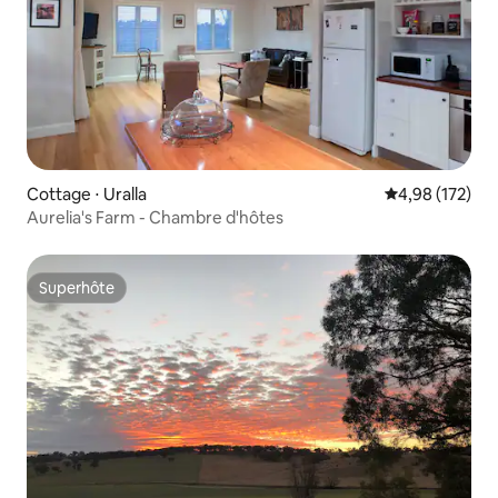
Cottage ⋅ Uralla
Évaluation moy
4,98 (172)
Aurelia's Farm - Chambre d'hôtes
Superhôte
Superhôte