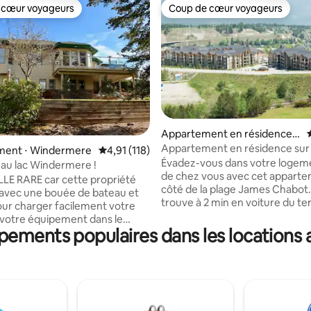
 cœur voyageurs
Coup de cœur voyageurs
 cœur voyageurs
Coup de cœur voyageurs
r la base de 235 commentaires : 4,9 sur 5
Appartement en résidence ⋅
Athalmer
Appartement en résidence sur l
ent ⋅ Windermere
Évaluation moyenne sur la base de 118 comme
4,91 (118)
Windermere
Évadez-vous dans votre logeme
au lac Windermere !
de chez vous avec cet apparte
E RARE car cette propriété
côté de la plage James Chabot. 
e avec une bouée de bateau et
trouve à 2 min en voiture du te
our charger facilement votre
golf Eagle Ranch et du centre-vil
t votre équipement dans le
15 min en voiture de Radium Ho
pements populaires dans les locations 
Cette propriété est une
Cuisine ouverte, coin repas et 
quatre saisons, parfaitement
une télévision à écran plat de 
e, avec une vue imprenable
Profitez de votre café et de vo
et le lac. Un endroit idéal
sur le balcon privé. La chambre 
r des souvenirs inoubliables
dispose d'un lit Queen Size rus
e l'année ! La maison est située
personnalisé, d'un dressing et d