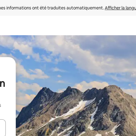
nes informations ont été traduites automatiquement. 
Afficher la lang
un
s
hes vers le haut et vers le bas pour les parcourir ou en appuyant et en fai