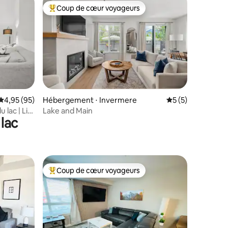
Coup de cœur voyageurs
Coups de cœur voyageurs les plus appréciés
mmentaires : 5 sur 5
Évaluation moyenne sur la base de 95 commentaires : 4,95 sur 5
4,95 (95)
Hébergement ⋅ Invermere
Évaluation moyenn
5 (5)
lac | Lit
Lake and Main
lac
atisation
Coup de cœur voyageurs
Coups de cœur voyageurs les plus appréciés