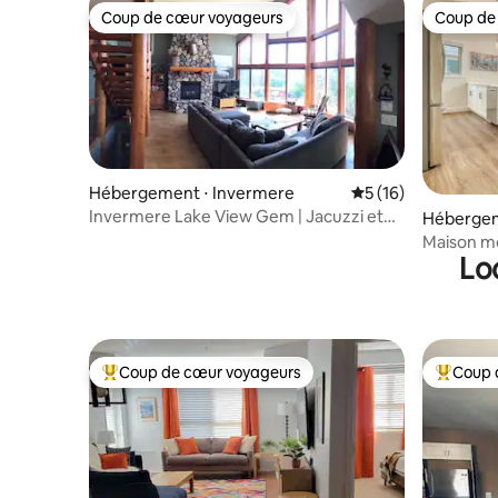
Coup de cœur voyageurs
Coup de
Coup de cœur voyageurs
Coup de
Hébergement ⋅ Invermere
Évaluation moyenne
5 (16)
Invermere Lake View Gem | Jacuzzi et
Hébergem
maison de jeu
Maison mod
Lo
size, près
Coup de cœur voyageurs
Coup 
Coups de cœur voyageurs les plus appréciés
Coups de