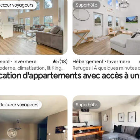
 cœur voyageurs
Superhôte
 cœur voyageurs
Superhôte
 sur la base de 16 commentaires : 5 sur 5
ent ⋅ Invermere
Évaluation moyenne sur la base de 18 co
5 (18)
Hébergement ⋅ Invermere
erne, climatisation, lit King
Refuges | À quelques minutes du 
cation d'appartements avec accès à un 
 de la plage
King Size | Garage double | Clim
de cœur voyageurs
Superhôte
 cœur voyageurs les plus appréciés
Superhôte