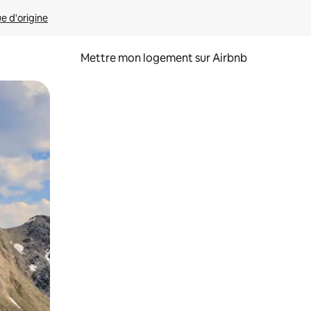
ue d'origine
Mettre mon logement sur Airbnb
sant glisser.