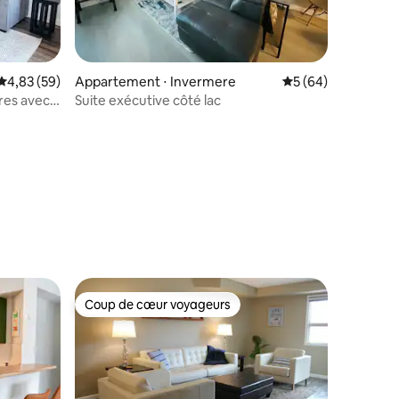
Évaluation moyenne sur la base de 59 commentaires : 4,83 sur 5
4,83 (59)
Appartement ⋅ Invermere
Évaluation moyenne
5 (64)
res avec
Suite exécutive côté lac
mmentaires : 5 sur 5
Coup de cœur voyageurs
lus appréciés
Coup de cœur voyageurs