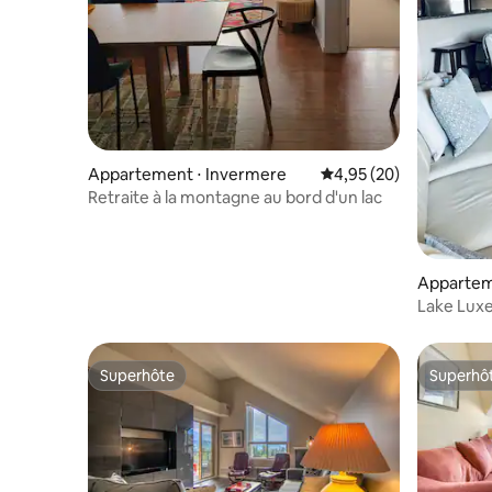
Appartement ⋅ Invermere
Évaluation moyenne sur
4,95 (20)
Retraite à la montagne au bord d'un lac
Appartem
Lake Lux
Superhôte
Superhô
Superhôte
Superhô