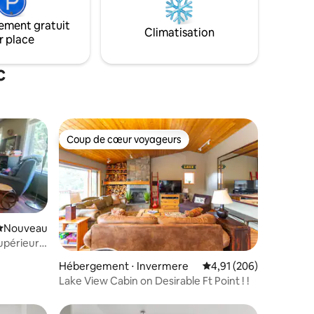
e chambre
Faites griller des guimauves autour du
.
feu... Faites griller un festin sur le
ement gratuit
Climatisation
ière),
barbecue ouvert toute l'année de la
r place
s.
terrasse enveloppante.
c
Coup de cœur voyageurs
Coup de cœur voyageurs
Nouvel hébergement
Nouveau
supérieur
oiture
ntaires : 4,94 sur 5
Hébergement ⋅ Invermere
Évaluation moyenne sur
4,91 (206)
Lake View Cabin on Desirable Ft Point ! !