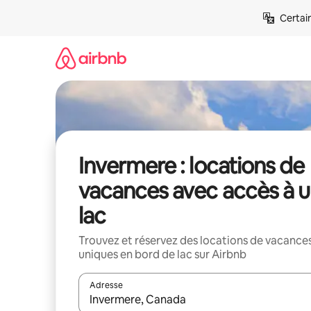
Aller
Certai
directement
au
contenu
Invermere : locations de
vacances avec accès à 
lac
Trouvez et réservez des locations de vacance
uniques en bord de lac sur Airbnb
Adresse
Lorsque les résultats s'affichent, utilisez les flèc