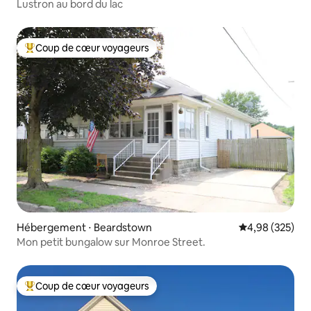
Lustron au bord du lac
Coup de cœur voyageurs
Coups de cœur voyageurs les plus appréciés
Hébergement ⋅ Beardstown
Évaluation moy
4,98 (325)
Mon petit bungalow sur Monroe Street.
Coup de cœur voyageurs
Coups de cœur voyageurs les plus appréciés