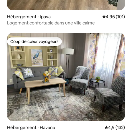
Hébergement ⋅ Ipava
Évaluation moy
4,96 (101)
Logement confortable dans une ville calme
Coup de cœur voyageurs
Coup de cœur voyageurs
Hébergement ⋅ Havana
Évaluation mo
4,9 (132)