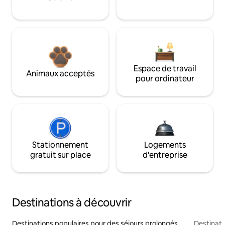
Espace de travail
Animaux acceptés
pour ordinateur
Stationnement
Logements
gratuit sur place
d'entreprise
Destinations à découvrir
Destinations populaires pour des séjours prolongés
Destinati