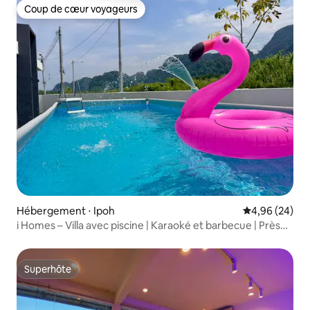
Coup de cœur voyageurs
Coup de cœur voyageurs
Hébergement ⋅ Ipoh
Évaluation mo
4,96 (24)
i Homes – Villa avec piscine | Karaoké et barbecue | Près
de Lost World
Superhôte
Superhôte