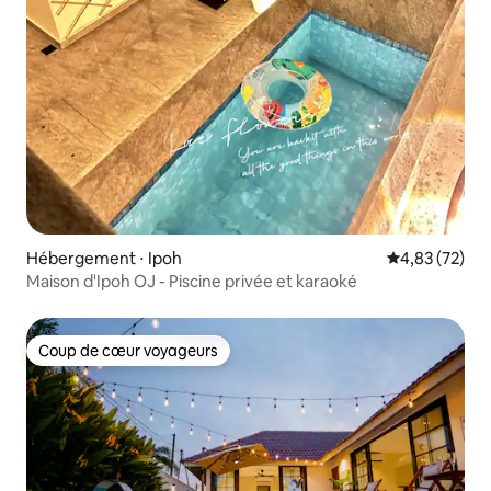
Hébergement ⋅ Ipoh
Évaluation mo
4,83 (72)
Maison d'Ipoh OJ - Piscine privée et karaoké
Coup de cœur voyageurs
Coup de cœur voyageurs