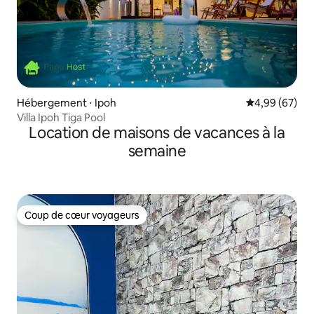
Hébergement ⋅ Ipoh
Évaluation mo
4,99 (67)
Villa Ipoh Tiga Pool
Location de maisons de vacances à la
semaine
Coup de cœur voyageurs
Coup de cœur voyageurs