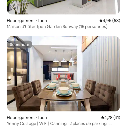
Hébergement ⋅ Ipoh
Évaluation mo
4,96 (68)
Maison d'hôtes Ipoh Garden Sunway (15 personnes)
Superhôte
Superhôte
Hébergement ⋅ Ipoh
Évaluation mo
4,78 (41)
Yenny Cottage | WiFi | Canning | 2 places de parking |