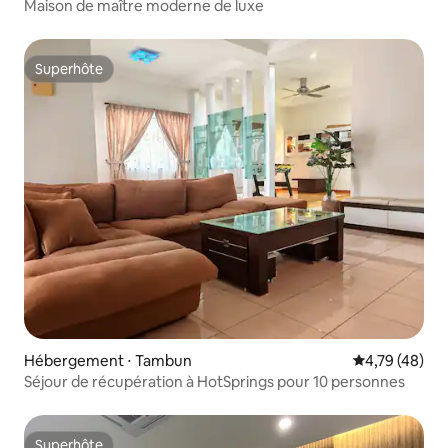
Maison de maître moderne de luxe
Superhôte
Superhôte
Hébergement ⋅ Tambun
Évaluation mo
4,79 (48)
Séjour de récupération à HotSprings pour 10 personnes
Superhôte