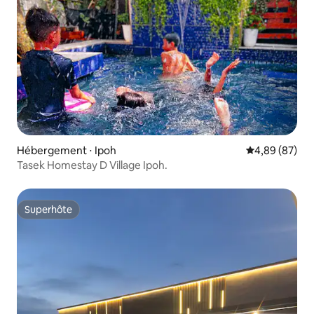
Hébergement ⋅ Ipoh
Évaluation mo
4,89 (87)
Tasek Homestay D Village Ipoh.
Superhôte
Superhôte