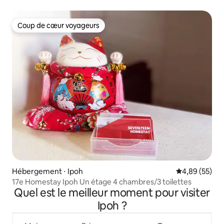
SmartTV
Coup de cœur voyageurs
Coup de cœur voyageurs
Hébergement ⋅ Ipoh
Évaluation mo
4,89 (55)
17e Homestay Ipoh Un étage 4 chambres/3 toilettes
Quel est le meilleur moment pour visiter
Ipoh ?