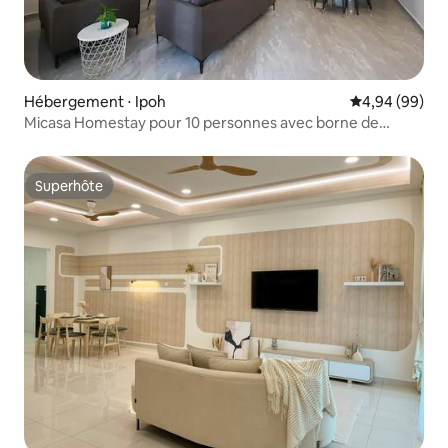
Hébergement ⋅ Ipoh
Évaluation mo
4,94 (99)
Micasa Homestay pour 10 personnes avec borne de
recharge pour véhicule électrique
Superhôte
Superhôte