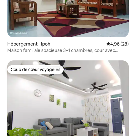
Hébergement ⋅ Ipoh
Évaluation mo
4,96 (28)
Maison familiale spacieuse 3+1 chambres, cour avec
barbecue et WiFi rapide
Coup de cœur voyageurs
Coup de cœur voyageurs