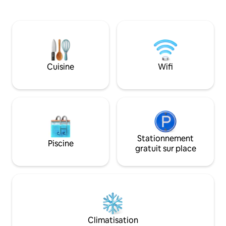
Netflix, une box TV
restauration. 🛏 6 chambres | 🚿
plaque à induction,
4 toilettes | 22 personnes 🚗
équipements. Maison de vacances
Stationnement pour 3 voitures sur place
chaleureuse et co
et plus d'une à l'extérieur de la maison
située à seulement
Équipements récréatifs : - Piscine privée
chauds gastronomi
avec jacuzzi et environnement privé qui
centre-ville d'Ipoh
ne sera pas vu par des étrangers, vous
Cuisine
Wifi
à 9 min de l'aérop
pouvez nager et vous détendre
Lost World et de 
paisiblement - Gril BBQ 🏓 Tennis🎱 de
table |⚽ Baby-foot 🎤 Karaoké ｜📺 TV
Box ｜ Console de🎮 jeu Jeux 🧩 pour
enfants ｜🀄 Mahjong ｜♠️ Lami et cartes
de poker Équipement de cuisine :
Ustensiles de cuisine de base,
distributeur d'eau chaude et froide,
Stationnement
Piscine
réfrigérateur, lave-linge, four à micro-
gratuit sur place
ondes, grille-pain. Autres appareils : Fer
à vapeur, extincteur, sèche-cheveux,
pots de lavage pour bébé ⚠️ Petit
rappel : Si vous avez besoin d'organiser
une fête ou une réunion, n'hésitez pas à
nous le faire savoir à l'avance, des frais
supplémentaires seront facturés. ⏰
Climatisation
Arrivée après 15h | Départ avant 12h