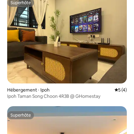
Superhôte
Superhôte
Hébergement ⋅ Ipoh
Évaluatio
5 (4)
Ipoh Taman Song Choon 4R3B @ GHomestay
Superhôte
Superhôte