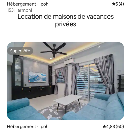
Hébergement ⋅ Ipoh
Évaluatio
5 (4)
153 Harmoni
Location de maisons de vacances
privées
Superhôte
Superhôte
Hébergement ⋅ Ipoh
Évaluation mo
4,83 (60)