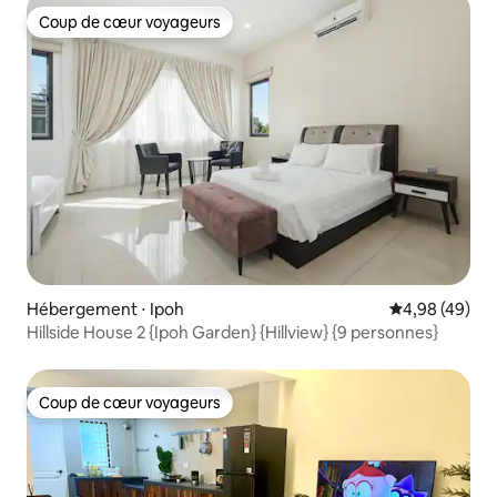
Coup de cœur voyageurs
Coup de cœur voyageurs
Hébergement ⋅ Ipoh
Évaluation mo
4,98 (49)
Hillside House 2 {Ipoh Garden} {Hillview} {9 personnes}
Coup de cœur voyageurs
Coup de cœur voyageurs