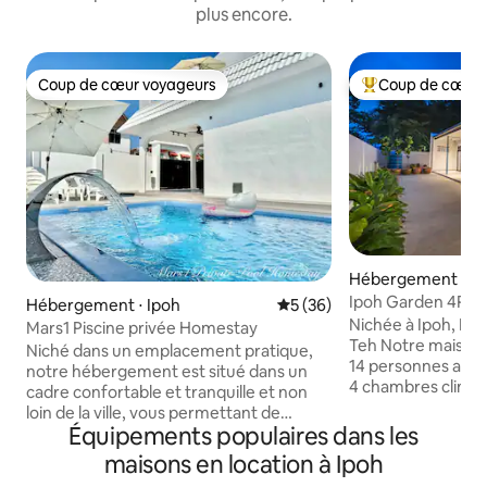
plus encore.
Coup de cœur voyageurs
Coup de cœur 
Coup de cœur voyageurs
Coups de cœur vo
Hébergement ⋅ Ip
Ipoh Garden 4R3B 
Hébergement ⋅ Ipoh
Évaluation moyenne sur la b
5 (36)
1Min à AEON
Nichée à Ipoh, Per
Mars1 Piscine privée Homestay
Teh Notre maison d'hôtes peut accueillir
Niché dans un emplacement pratique,
14 personnes avec 
notre hébergement est situé dans un
4 chambres climati
cadre confortable et tranquille et non
Size, 2 lits simple
loin de la ville, vous permettant de
3 voitures, des es
Équipements populaires dans les
profiter à la fois de l'intimité des
et extérieurs, des
vacances et d'un accès facile aux
maisons en location à Ipoh
connexion Wi-Fi, l
principales attractions et aux points de