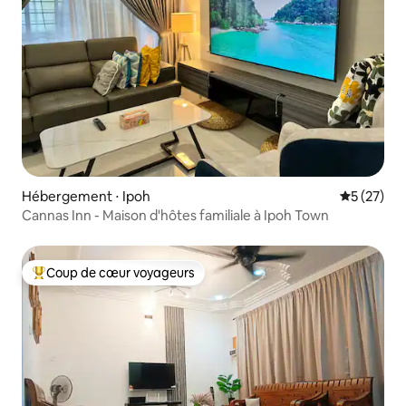
Hébergement ⋅ Ipoh
Évaluation
5 (27)
Cannas Inn - Maison d'hôtes familiale à Ipoh Town
Coup de cœur voyageurs
Coups de cœur voyageurs les plus appréciés