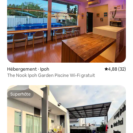
Hébergement ⋅ Ipoh
Évaluation mo
4,88 (32)
The Nook Ipoh Garden Piscine Wi-Fi gratuit
Superhôte
Superhôte